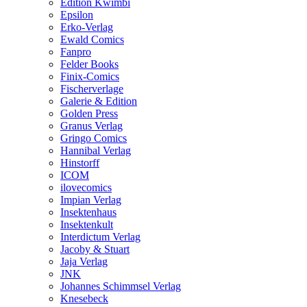
Edition Kwimbi
Epsilon
Erko-Verlag
Ewald Comics
Fanpro
Felder Books
Finix-Comics
Fischerverlage
Galerie & Edition
Golden Press
Granus Verlag
Gringo Comics
Hannibal Verlag
Hinstorff
ICOM
ilovecomics
Impian Verlag
Insektenhaus
Insektenkult
Interdictum Verlag
Jacoby & Stuart
Jaja Verlag
JNK
Johannes Schimmsel Verlag
Knesebeck