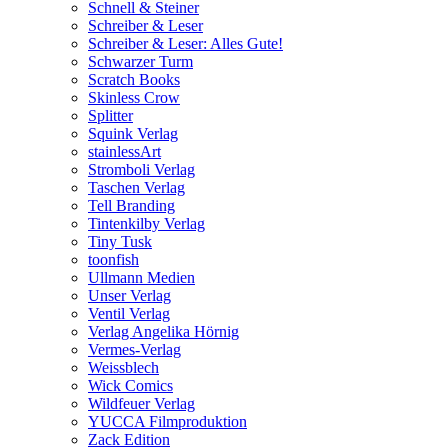
Schnell & Steiner
Schreiber & Leser
Schreiber & Leser: Alles Gute!
Schwarzer Turm
Scratch Books
Skinless Crow
Splitter
Squink Verlag
stainlessArt
Stromboli Verlag
Taschen Verlag
Tell Branding
Tintenkilby Verlag
Tiny Tusk
toonfish
Ullmann Medien
Unser Verlag
Ventil Verlag
Verlag Angelika Hörnig
Vermes-Verlag
Weissblech
Wick Comics
Wildfeuer Verlag
YUCCA Filmproduktion
Zack Edition