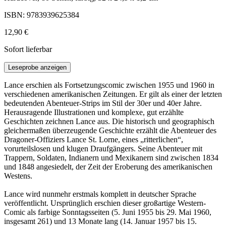
ISBN: 9783939625384
12,90 €
Sofort lieferbar
Leseprobe anzeigen
Lance erschien als Fortsetzungscomic zwischen 1955 und 1960 in
verschiedenen amerikanischen Zeitungen. Er gilt als einer der letzten
bedeutenden Abenteuer-Strips im Stil der 30er und 40er Jahre.
Herausragende Illustrationen und komplexe, gut erzählte
Geschichten zeichnen Lance aus. Die historisch und geographisch
gleichermaßen überzeugende Geschichte erzählt die Abenteuer des
Dragoner-Offiziers Lance St. Lorne, eines „ritterlichen“,
vorurteilslosen und klugen Draufgängers. Seine Abenteuer mit
Trappern, Soldaten, Indianern und Mexikanern sind zwischen 1834
und 1848 angesiedelt, der Zeit der Eroberung des amerikanischen
Westens.
Lance wird nunmehr erstmals komplett in deutscher Sprache
veröffentlicht. Ursprünglich erschien dieser großartige Western-
Comic als farbige Sonntagsseiten (5. Juni 1955 bis 29. Mai 1960,
insgesamt 261) und 13 Monate lang (14. Januar 1957 bis 15.