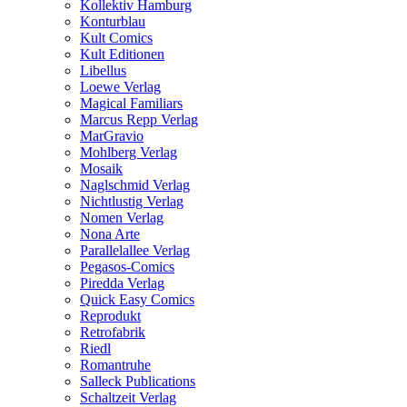
Kollektiv Hamburg
Konturblau
Kult Comics
Kult Editionen
Libellus
Loewe Verlag
Magical Familiars
Marcus Repp Verlag
MarGravio
Mohlberg Verlag
Mosaik
Naglschmid Verlag
Nichtlustig Verlag
Nomen Verlag
Nona Arte
Parallelallee Verlag
Pegasos-Comics
Piredda Verlag
Quick Easy Comics
Reprodukt
Retrofabrik
Riedl
Romantruhe
Salleck Publications
Schaltzeit Verlag