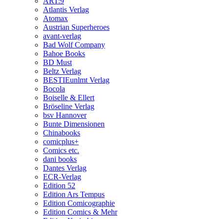
ART:9
Atlantis Verlag
Atomax
Austrian Superheroes
avant-verlag
Bad Wolf Company
Bahoe Books
BD Must
Beltz Verlag
BESTIEunlmt Verlag
Bocola
Boiselle & Ellert
Bröseline Verlag
bsv Hannover
Bunte Dimensionen
Chinabooks
comicplus+
Comics etc.
dani books
Dantes Verlag
ECR-Verlag
Edition 52
Edition Ars Tempus
Edition Comicographie
Edition Comics & Mehr