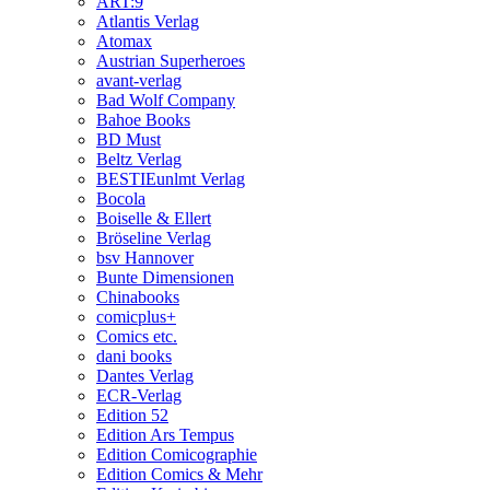
ART:9
Atlantis Verlag
Atomax
Austrian Superheroes
avant-verlag
Bad Wolf Company
Bahoe Books
BD Must
Beltz Verlag
BESTIEunlmt Verlag
Bocola
Boiselle & Ellert
Bröseline Verlag
bsv Hannover
Bunte Dimensionen
Chinabooks
comicplus+
Comics etc.
dani books
Dantes Verlag
ECR-Verlag
Edition 52
Edition Ars Tempus
Edition Comicographie
Edition Comics & Mehr