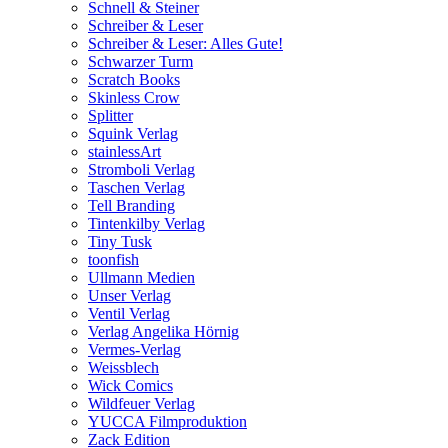
Schnell & Steiner
Schreiber & Leser
Schreiber & Leser: Alles Gute!
Schwarzer Turm
Scratch Books
Skinless Crow
Splitter
Squink Verlag
stainlessArt
Stromboli Verlag
Taschen Verlag
Tell Branding
Tintenkilby Verlag
Tiny Tusk
toonfish
Ullmann Medien
Unser Verlag
Ventil Verlag
Verlag Angelika Hörnig
Vermes-Verlag
Weissblech
Wick Comics
Wildfeuer Verlag
YUCCA Filmproduktion
Zack Edition