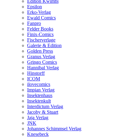
Edition Kwimbi
Epsilon
Erko-Verlag
Ewald Comics
Fanpro
Felder Books
Finix-Comics
Fischerverlage
Galerie & Edition
Golden Press
Granus Verlag
Gringo Comics
Hannibal Verlag
Hinstorff
ICOM
ilovecomics
Impian Verlag
Insektenhaus
Insektenkult
Interdictum Verlag
Jacoby & Stuart
Jaja Verlag
JNK
Johannes Schimmsel Verlag
Knesebeck