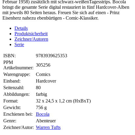
Februar 1958) zusätzlich mit schwarz-weißenTagesstrips. Bocola
bringt die gesamte Serie digital restauriert in fünf Hardcover-Alben
mit jeweils 80 Seiten heraus. Freuen Sie sich auf einen - Prinz
Eisenherz nahezu ebenbürtigen - Comic-Klassiker.
Details
Produktsicherheit
Zeichner/Autoren
Serie
ISBN:
9783939625353
PPM
305256
Artikelnummer:
Warengruppe:
Comics
Einband:
Hardcover
Seitenzahl:
80
Abbildungen:
farbig
Format:
32 x 24,5 x 1,2 cm (HxBxT)
Gewicht:
756 g
Erschienen bei:
Bocola
Genre:
Abenteuer
Zeichner/Autor:
Warren Tufts