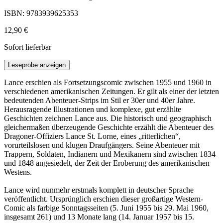
ISBN: 9783939625353
12,90 €
Sofort lieferbar
Leseprobe anzeigen
Lance erschien als Fortsetzungscomic zwischen 1955 und 1960 in
verschiedenen amerikanischen Zeitungen. Er gilt als einer der letzten
bedeutenden Abenteuer-Strips im Stil er 30er und 40er Jahre.
Herausragende Illustrationen und komplexe, gut erzählte
Geschichten zeichnen Lance aus. Die historisch und geographisch
gleichermaßen überzeugende Geschichte erzählt die Abenteuer des
Dragoner-Offiziers Lance St. Lorne, eines „ritterlichen“,
vorurteilslosen und klugen Draufgängers. Seine Abenteuer mit
Trappern, Soldaten, Indianern und Mexikanern sind zwischen 1834
und 1848 angesiedelt, der Zeit der Eroberung des amerikanischen
Westens.
Lance wird nunmehr erstmals komplett in deutscher Sprache
veröffentlicht. Ursprünglich erschien dieser großartige Western-
Comic als farbige Sonntagsseiten (5. Juni 1955 bis 29. Mai 1960,
insgesamt 261) und 13 Monate lang (14. Januar 1957 bis 15.