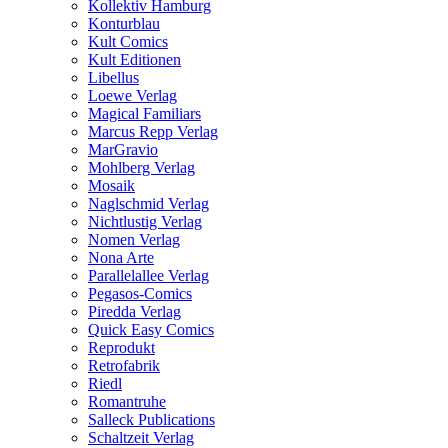
Kollektiv Hamburg
Konturblau
Kult Comics
Kult Editionen
Libellus
Loewe Verlag
Magical Familiars
Marcus Repp Verlag
MarGravio
Mohlberg Verlag
Mosaik
Naglschmid Verlag
Nichtlustig Verlag
Nomen Verlag
Nona Arte
Parallelallee Verlag
Pegasos-Comics
Piredda Verlag
Quick Easy Comics
Reprodukt
Retrofabrik
Riedl
Romantruhe
Salleck Publications
Schaltzeit Verlag