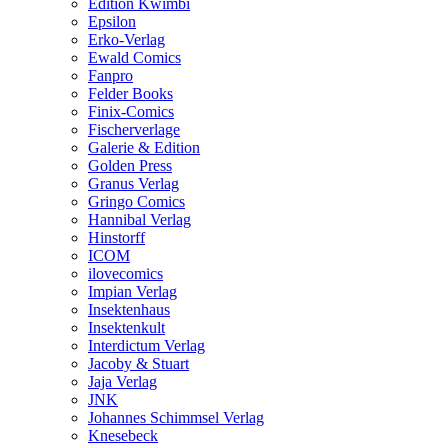
Edition Kwimbi
Epsilon
Erko-Verlag
Ewald Comics
Fanpro
Felder Books
Finix-Comics
Fischerverlage
Galerie & Edition
Golden Press
Granus Verlag
Gringo Comics
Hannibal Verlag
Hinstorff
ICOM
ilovecomics
Impian Verlag
Insektenhaus
Insektenkult
Interdictum Verlag
Jacoby & Stuart
Jaja Verlag
JNK
Johannes Schimmsel Verlag
Knesebeck