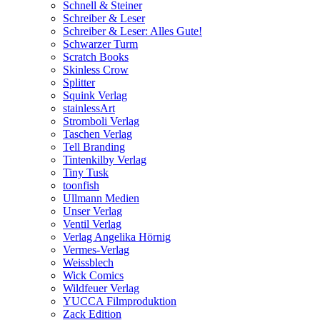
Schnell & Steiner
Schreiber & Leser
Schreiber & Leser: Alles Gute!
Schwarzer Turm
Scratch Books
Skinless Crow
Splitter
Squink Verlag
stainlessArt
Stromboli Verlag
Taschen Verlag
Tell Branding
Tintenkilby Verlag
Tiny Tusk
toonfish
Ullmann Medien
Unser Verlag
Ventil Verlag
Verlag Angelika Hörnig
Vermes-Verlag
Weissblech
Wick Comics
Wildfeuer Verlag
YUCCA Filmproduktion
Zack Edition