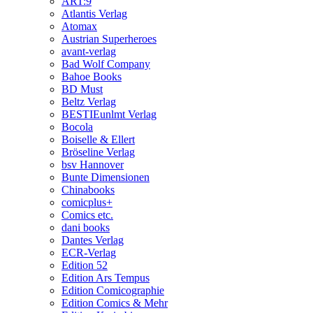
ART:9
Atlantis Verlag
Atomax
Austrian Superheroes
avant-verlag
Bad Wolf Company
Bahoe Books
BD Must
Beltz Verlag
BESTIEunlmt Verlag
Bocola
Boiselle & Ellert
Bröseline Verlag
bsv Hannover
Bunte Dimensionen
Chinabooks
comicplus+
Comics etc.
dani books
Dantes Verlag
ECR-Verlag
Edition 52
Edition Ars Tempus
Edition Comicographie
Edition Comics & Mehr