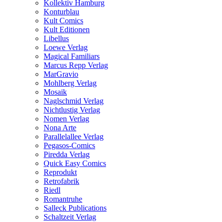
Kollektiv Hamburg
Konturblau
Kult Comics
Kult Editionen
Libellus
Loewe Verlag
Magical Familiars
Marcus Repp Verlag
MarGravio
Mohlberg Verlag
Mosaik
Naglschmid Verlag
Nichtlustig Verlag
Nomen Verlag
Nona Arte
Parallelallee Verlag
Pegasos-Comics
Piredda Verlag
Quick Easy Comics
Reprodukt
Retrofabrik
Riedl
Romantruhe
Salleck Publications
Schaltzeit Verlag