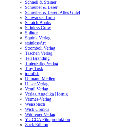
Schnell & Steiner
Schreiber & Leser
Schreiber & Leser: Alles Gute!
Schwarzer Turm
Scratch Books
Skinless Crow
Splitter
Squink Verlag
stainlessArt
Stromboli Verlag
Taschen Verlag
Tell Branding
Tintenkilby Verlag
Tiny Tusk
toonfish
Ullmann Medien
Unser Verlag
Ventil Verlag
Verlag Angelika Hörnig
Vermes-Verlag
Weissblech
Wick Comics
Wildfeuer Verlag
YUCCA Filmproduktion
Zack Edition