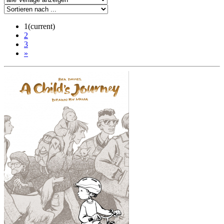
1
(current)
2
3
»