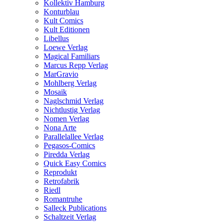
Kollektiv Hamburg
Konturblau
Kult Comics
Kult Editionen
Libellus
Loewe Verlag
Magical Familiars
Marcus Repp Verlag
MarGravio
Mohlberg Verlag
Mosaik
Naglschmid Verlag
Nichtlustig Verlag
Nomen Verlag
Nona Arte
Parallelallee Verlag
Pegasos-Comics
Piredda Verlag
Quick Easy Comics
Reprodukt
Retrofabrik
Riedl
Romantruhe
Salleck Publications
Schaltzeit Verlag