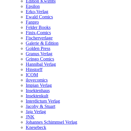
Edition Kwimbi
Epsilon
Erko-Verlag
Ewald Comics
Fanpro
Felder Books
Finix-Comics
Fischerverlage
Galerie & Edition
Golden Press
Granus Verlag
Gringo Comics
Hannibal Verlag
Hinstorff
ICOM
ilovecomics
Impian Verlag
Insektenhaus
Insektenkult
Interdictum Verlag
Jacoby & Stuart
Jaja Verlag
JNK
Johannes Schimmsel Verlag
Knesebeck