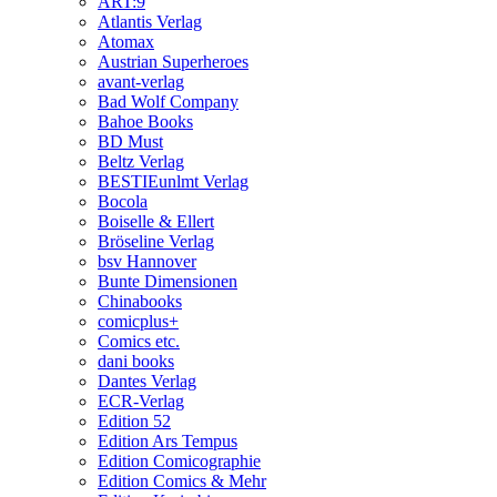
ART:9
Atlantis Verlag
Atomax
Austrian Superheroes
avant-verlag
Bad Wolf Company
Bahoe Books
BD Must
Beltz Verlag
BESTIEunlmt Verlag
Bocola
Boiselle & Ellert
Bröseline Verlag
bsv Hannover
Bunte Dimensionen
Chinabooks
comicplus+
Comics etc.
dani books
Dantes Verlag
ECR-Verlag
Edition 52
Edition Ars Tempus
Edition Comicographie
Edition Comics & Mehr