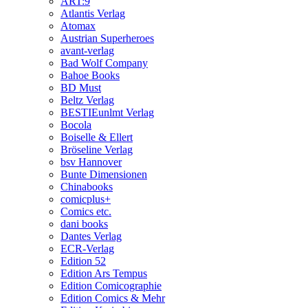
ART:9
Atlantis Verlag
Atomax
Austrian Superheroes
avant-verlag
Bad Wolf Company
Bahoe Books
BD Must
Beltz Verlag
BESTIEunlmt Verlag
Bocola
Boiselle & Ellert
Bröseline Verlag
bsv Hannover
Bunte Dimensionen
Chinabooks
comicplus+
Comics etc.
dani books
Dantes Verlag
ECR-Verlag
Edition 52
Edition Ars Tempus
Edition Comicographie
Edition Comics & Mehr