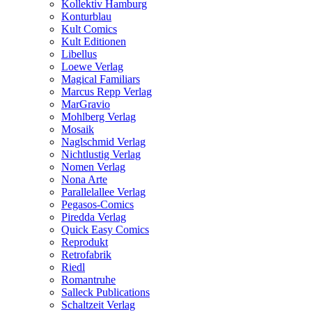
Kollektiv Hamburg
Konturblau
Kult Comics
Kult Editionen
Libellus
Loewe Verlag
Magical Familiars
Marcus Repp Verlag
MarGravio
Mohlberg Verlag
Mosaik
Naglschmid Verlag
Nichtlustig Verlag
Nomen Verlag
Nona Arte
Parallelallee Verlag
Pegasos-Comics
Piredda Verlag
Quick Easy Comics
Reprodukt
Retrofabrik
Riedl
Romantruhe
Salleck Publications
Schaltzeit Verlag