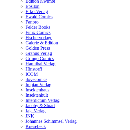
Edition Kwimbi
Epsilon
Erko-Verlag
Ewald Comics
Fanpro
Felder Books
Finix-Comics
Fischerverlage
Galerie & Edition
Golden Press
Granus Verlag
Gringo Comics
Hannibal Verlag
Hinstorff
ICOM
ilovecomics
Impian Verlag
Insektenhaus
Insektenkult
Interdictum Verlag
Jacoby & Stuart
Jaja Verlag
JNK
Johannes Schimmsel Verlag
Knesebeck