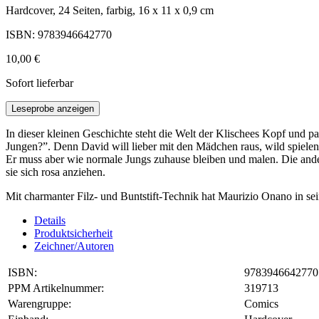
Hardcover, 24 Seiten, farbig, 16 x 11 x 0,9 cm
ISBN: 9783946642770
10,00 €
Sofort lieferbar
Leseprobe anzeigen
In dieser kleinen Geschichte steht die Welt der Klischees Kopf und pa
Jungen?”. Denn David will lieber mit den Mädchen raus, wild spiele
Er muss aber wie normale Jungs zuhause bleiben und malen. Die ande
sie sich rosa anziehen.
Mit charmanter Filz- und Buntstift-Technik hat Maurizio Onano in 
Details
Produktsicherheit
Zeichner/Autoren
ISBN:
9783946642770
PPM Artikelnummer:
319713
Warengruppe:
Comics