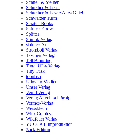
Schnell & Steiner
Schreiber & Leser
Schreiber & Leser: Alles Gute!
Schwarzer Turm
Scratch Books
Skinless Crow
Splitter
Squink Verlag
stainlessArt
Stromboli Verlag
Taschen Verlag
Tell Branding
Tintenkilby Verlag
Tiny Tusk
toonfish
Ullmann Medien
Unser Verlag
Ventil Verlag
Verlag Angelika Hörnig
Vermes-Verlag
Weissblech
Wick Comics
Wildfeuer Verlag
YUCCA Filmproduktion
Zack Edition