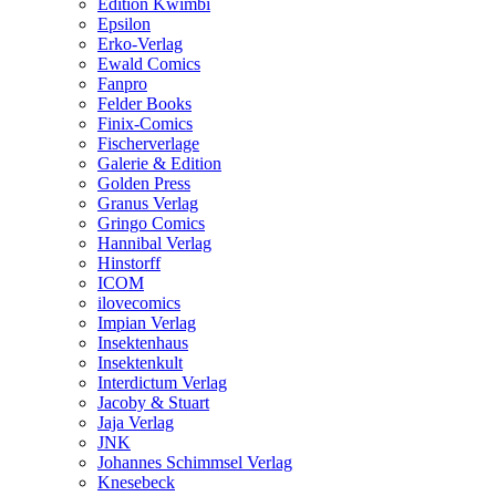
Edition Kwimbi
Epsilon
Erko-Verlag
Ewald Comics
Fanpro
Felder Books
Finix-Comics
Fischerverlage
Galerie & Edition
Golden Press
Granus Verlag
Gringo Comics
Hannibal Verlag
Hinstorff
ICOM
ilovecomics
Impian Verlag
Insektenhaus
Insektenkult
Interdictum Verlag
Jacoby & Stuart
Jaja Verlag
JNK
Johannes Schimmsel Verlag
Knesebeck