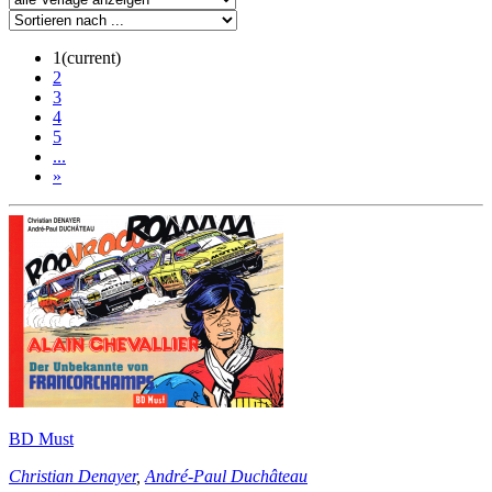
1
(current)
2
3
4
5
...
»
BD Must
Christian Denayer
,
André-Paul Duchâteau