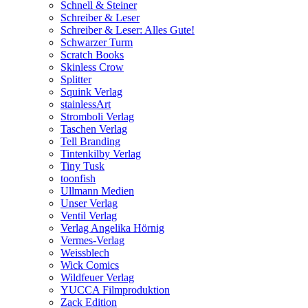
Schnell & Steiner
Schreiber & Leser
Schreiber & Leser: Alles Gute!
Schwarzer Turm
Scratch Books
Skinless Crow
Splitter
Squink Verlag
stainlessArt
Stromboli Verlag
Taschen Verlag
Tell Branding
Tintenkilby Verlag
Tiny Tusk
toonfish
Ullmann Medien
Unser Verlag
Ventil Verlag
Verlag Angelika Hörnig
Vermes-Verlag
Weissblech
Wick Comics
Wildfeuer Verlag
YUCCA Filmproduktion
Zack Edition