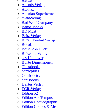
ART:9
Atlantis Verlag
Atomax
Austrian Superheroes
avant-verlag
Bad Wolf Company
Bahoe Books
BD Must
Beltz Verlag
BESTIEunlmt Verlag
Bocola
Boiselle & Ellert
Bröseline Verlag
bsv Hannover
Bunte Dimensionen
Chinabooks
comicplus+
Comics etc.
dani books
Dantes Verlag
ECR-Verlag
Edition 52
Edition Ars Tempus
Edition Comicographie
Edition Comics & Mehr