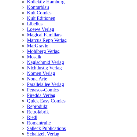
Kollektiv Hamburg
Konturblau
Kult Comics
Kult Editionen
Libellus
Loewe Verlag
Magical Familiars
Marcus Repp Verlag
MarGravio
Mohlberg Verlag
Mosaik
Naglschmid Verlag
Nichtlustig Verlag
Nomen Verlag
Nona Arte
Parallelallee Verlag
Pegasos-Comics
Piredda Verlag
Quick Easy Comics
Reprodukt
Retrofabrik
Riedl
Romantruhe
Salleck Publications
Schaltzeit Verlag