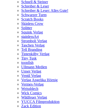
Schnell & Steiner
Schreiber & Leser
Schreiber & Leser: Alles Gute!
Schwarzer Turm
Scratch Books
Skinless Crow
Splitter
Squink Verlag
stainlessArt
Stromboli Verlag
Taschen Verlag
Tell Branding
Tintenkilby Verlag
Tiny Tusk
toonfish
Ullmann Medien
Unser Verlag
Ventil Verlag
Verlag Angelika Hörnig
Vermes-Verlag
Weissblech
Wick Comics
Wildfeuer Verlag
YUCCA Filmproduktion
Zack Edition