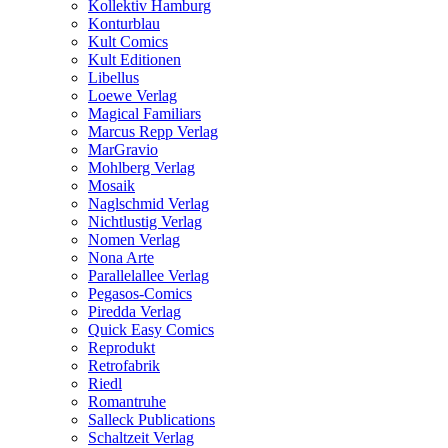
Kollektiv Hamburg
Konturblau
Kult Comics
Kult Editionen
Libellus
Loewe Verlag
Magical Familiars
Marcus Repp Verlag
MarGravio
Mohlberg Verlag
Mosaik
Naglschmid Verlag
Nichtlustig Verlag
Nomen Verlag
Nona Arte
Parallelallee Verlag
Pegasos-Comics
Piredda Verlag
Quick Easy Comics
Reprodukt
Retrofabrik
Riedl
Romantruhe
Salleck Publications
Schaltzeit Verlag