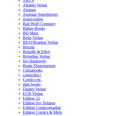
ART:9
Atlantis Verlag
Atomax
Austrian Superheroes
avant-verlag
Bad Wolf Company
Bahoe Books
BD Must
Beltz Verlag
BESTIEunlmt Verlag
Bocola
Boiselle & Ellert
Bröseline Verlag
bsv Hannover
Bunte Dimensionen
Chinabooks
comicplus+
Comics etc.
dani books
Dantes Verlag
ECR-Verlag
Edition 52
Edition Ars Tempus
Edition Comicographie
Edition Comics & Mehr