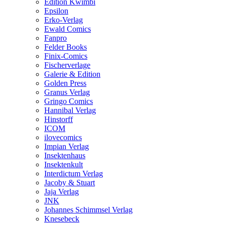
Edition Kwimbi
Epsilon
Erko-Verlag
Ewald Comics
Fanpro
Felder Books
Finix-Comics
Fischerverlage
Galerie & Edition
Golden Press
Granus Verlag
Gringo Comics
Hannibal Verlag
Hinstorff
ICOM
ilovecomics
Impian Verlag
Insektenhaus
Insektenkult
Interdictum Verlag
Jacoby & Stuart
Jaja Verlag
JNK
Johannes Schimmsel Verlag
Knesebeck