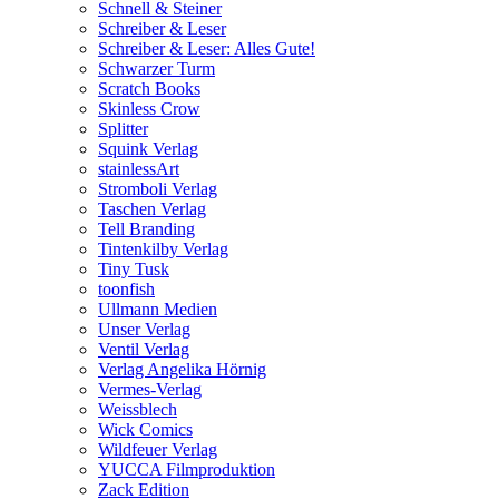
Schnell & Steiner
Schreiber & Leser
Schreiber & Leser: Alles Gute!
Schwarzer Turm
Scratch Books
Skinless Crow
Splitter
Squink Verlag
stainlessArt
Stromboli Verlag
Taschen Verlag
Tell Branding
Tintenkilby Verlag
Tiny Tusk
toonfish
Ullmann Medien
Unser Verlag
Ventil Verlag
Verlag Angelika Hörnig
Vermes-Verlag
Weissblech
Wick Comics
Wildfeuer Verlag
YUCCA Filmproduktion
Zack Edition