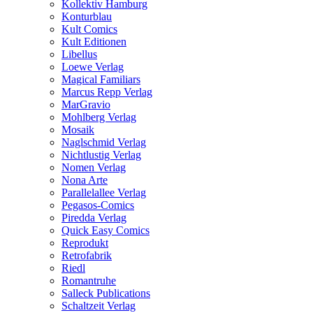
Kollektiv Hamburg
Konturblau
Kult Comics
Kult Editionen
Libellus
Loewe Verlag
Magical Familiars
Marcus Repp Verlag
MarGravio
Mohlberg Verlag
Mosaik
Naglschmid Verlag
Nichtlustig Verlag
Nomen Verlag
Nona Arte
Parallelallee Verlag
Pegasos-Comics
Piredda Verlag
Quick Easy Comics
Reprodukt
Retrofabrik
Riedl
Romantruhe
Salleck Publications
Schaltzeit Verlag