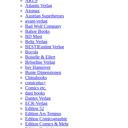
ART:9
Atlantis Verlag
Atomax
Austrian Superheroes
avant-verlag
Bad Wolf Company
Bahoe Books
BD Must
Beltz Verlag
BESTIEunlmt Verlag
Bocola
Boiselle & Ellert
Bröseline Verlag
bsv Hannover
Bunte Dimensionen
Chinabooks
comicplus+
Comics etc.
dani books
Dantes Verlag
ECR-Verlag
Edition 52
Edition Ars Tempus
Edition Comicographie
Edition Comics & Mehr