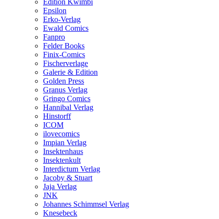
Edition Kwimbi
Epsilon
Erko-Verlag
Ewald Comics
Fanpro
Felder Books
Finix-Comics
Fischerverlage
Galerie & Edition
Golden Press
Granus Verlag
Gringo Comics
Hannibal Verlag
Hinstorff
ICOM
ilovecomics
Impian Verlag
Insektenhaus
Insektenkult
Interdictum Verlag
Jacoby & Stuart
Jaja Verlag
JNK
Johannes Schimmsel Verlag
Knesebeck