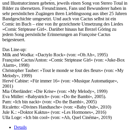
und Illustrator:innen gebeten, jeweils einen Song von Stereo Total in
Bilder zu übersetzen. Freund:innen, Fans und Bewunderer haben in
sehr persönlichen Zugängen ihren Lieblingssong aus über 25 Jahren
Bandgeschichte umgesetzt. Und auch von Cactus selbst ist ein
Comic im Buch – eine von ihr gezeichnete Umsetzung des Liedes
»Comic Striptease Girl«. Darüber hinaus hat Brezel Göring zu
jedem Song persönliche Erinnerungen an Françoise Cactus
beigesteuert.
Das Line-up:
Milk and Wodka: »Dactylo Rock« (von: »Oh Ah«, 1995)
Françoise Cactus/Anton: »Comic Striptease Girl« (von: »Juke-Box
Alarm«, 1998)
Christopher Tauber: »Tout le monde se fout des fleurs« (von: »My
Melody«, 1999)
Hervé Cabine: »Für immer 16« (von: »Musique Automatique«,
2001)
Mia Oberländer: »Die Krise« (von: »My Melody«, 1999)
Eva Müller: »Babystrich« (von: »Do the Bambi«, 2005).
Pam: »Ich bin nackt« (von: »Do the Bambi«, 2005)
Ricaletto: »Divines Handtasche« (von: »Baby Ouh«, 2010)
Jule K.: »Doktor Kaktus« (von: »Les Hormones«, 2016)
Ulla Loge: »Ich bin cool« (von: »Ah, Quel Cinéma«, 2019)
Details