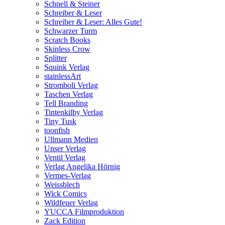
Schnell & Steiner
Schreiber & Leser
Schreiber & Leser: Alles Gute!
Schwarzer Turm
Scratch Books
Skinless Crow
Splitter
Squink Verlag
stainlessArt
Stromboli Verlag
Taschen Verlag
Tell Branding
Tintenkilby Verlag
Tiny Tusk
toonfish
Ullmann Medien
Unser Verlag
Ventil Verlag
Verlag Angelika Hörnig
Vermes-Verlag
Weissblech
Wick Comics
Wildfeuer Verlag
YUCCA Filmproduktion
Zack Edition