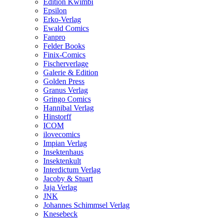
Edition Kwimbi
Epsilon
Erko-Verlag
Ewald Comics
Fanpro
Felder Books
Finix-Comics
Fischerverlage
Galerie & Edition
Golden Press
Granus Verlag
Gringo Comics
Hannibal Verlag
Hinstorff
ICOM
ilovecomics
Impian Verlag
Insektenhaus
Insektenkult
Interdictum Verlag
Jacoby & Stuart
Jaja Verlag
JNK
Johannes Schimmsel Verlag
Knesebeck