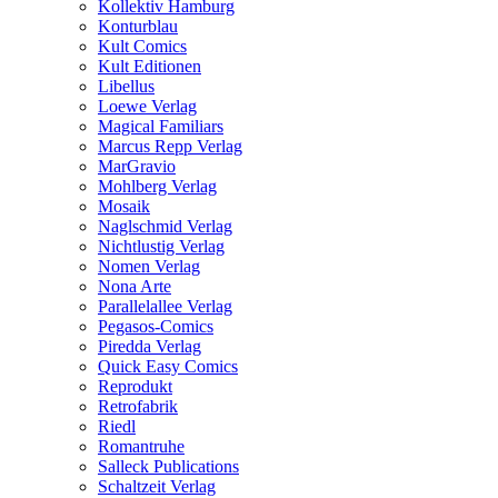
Kollektiv Hamburg
Konturblau
Kult Comics
Kult Editionen
Libellus
Loewe Verlag
Magical Familiars
Marcus Repp Verlag
MarGravio
Mohlberg Verlag
Mosaik
Naglschmid Verlag
Nichtlustig Verlag
Nomen Verlag
Nona Arte
Parallelallee Verlag
Pegasos-Comics
Piredda Verlag
Quick Easy Comics
Reprodukt
Retrofabrik
Riedl
Romantruhe
Salleck Publications
Schaltzeit Verlag