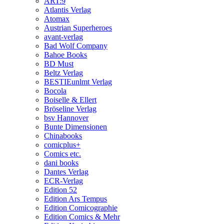
ART:9
Atlantis Verlag
Atomax
Austrian Superheroes
avant-verlag
Bad Wolf Company
Bahoe Books
BD Must
Beltz Verlag
BESTIEunlmt Verlag
Bocola
Boiselle & Ellert
Bröseline Verlag
bsv Hannover
Bunte Dimensionen
Chinabooks
comicplus+
Comics etc.
dani books
Dantes Verlag
ECR-Verlag
Edition 52
Edition Ars Tempus
Edition Comicographie
Edition Comics & Mehr