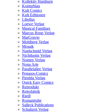
Kollektiv Hamburg
Konturblau
Kult Comics
Kult Editionen
Libellus
Loewe Verlag
Magical Familiars
Marcus Repp Verlag
MarGravio
Mohlberg Verlag
Mosaik
Naglschmid Verlag
Nichtlustig Verlag
Nomen Verlag
Nona Arte
Parallelallee Verlag
Pegasos-Comics
Piredda Verlag
Quick Easy Comics
Reprodukt
Retrofabrik
Riedl
Romantruhe
Salleck Publications
Schaltzeit Verlag