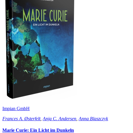
Impian GmbH
Frances A. Østerfelt
,
Anja C. Andersen
,
Anna Blaszczyk
Marie Curie: Ein Licht im Dunkeln