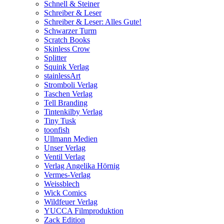
Schnell & Steiner
Schreiber & Leser
Schreiber & Leser: Alles Gute!
Schwarzer Turm
Scratch Books
Skinless Crow
Splitter
Squink Verlag
stainlessArt
Stromboli Verlag
Taschen Verlag
Tell Branding
Tintenkilby Verlag
Tiny Tusk
toonfish
Ullmann Medien
Unser Verlag
Ventil Verlag
Verlag Angelika Hörnig
Vermes-Verlag
Weissblech
Wick Comics
Wildfeuer Verlag
YUCCA Filmproduktion
Zack Edition