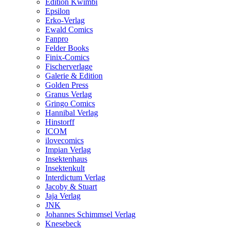
Edition Kwimbi
Epsilon
Erko-Verlag
Ewald Comics
Fanpro
Felder Books
Finix-Comics
Fischerverlage
Galerie & Edition
Golden Press
Granus Verlag
Gringo Comics
Hannibal Verlag
Hinstorff
ICOM
ilovecomics
Impian Verlag
Insektenhaus
Insektenkult
Interdictum Verlag
Jacoby & Stuart
Jaja Verlag
JNK
Johannes Schimmsel Verlag
Knesebeck