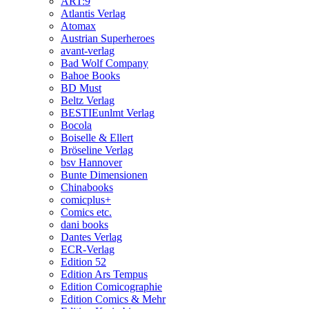
ART:9
Atlantis Verlag
Atomax
Austrian Superheroes
avant-verlag
Bad Wolf Company
Bahoe Books
BD Must
Beltz Verlag
BESTIEunlmt Verlag
Bocola
Boiselle & Ellert
Bröseline Verlag
bsv Hannover
Bunte Dimensionen
Chinabooks
comicplus+
Comics etc.
dani books
Dantes Verlag
ECR-Verlag
Edition 52
Edition Ars Tempus
Edition Comicographie
Edition Comics & Mehr