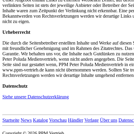
verlinkten Seiten ist stets der jeweilige Anbieter oder Betreiber der
Inhalte waren zum Zeitpunkt der Verlinkung nicht erkennbar. Eine per
Bekanntwerden von Rechtsverletzungen werden wir derartige Links um
nicht zu eigen.
Urheberrecht
Die durch die Seitenbetreiber erstellten Inhalte und Werke auf diese
mit freundlicher Genehmigung und im Rahmen des Zitatrechtes. Das © 
Garantie. Wir behalten uns vor, die Inhalte nach Gutdünken zu nutzen,
Peter Poluda Medienvertrieb, wenn nicht anders angegeben. Die Seiten
Seite sind nur gestattet wenn, PPM Peter Poluda Medienvertrieb in ei
www.ppm-vertrieb.de kann nicht übernommen werden. Sollten Sie tr
Rechtsverletzungen werden wir derartige Inhalte umgehend entfernen
Datenschutz
Siehe unsere Datenschutzerklärung
Startseite
News
Katalog
Vorschau
Händler
Verlage
Über uns
Datensc
Copyright © 2026 PPM Vertrieb