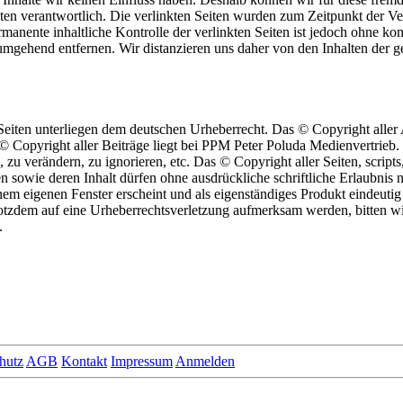
 Seiten verantwortlich. Die verlinkten Seiten wurden zum Zeitpunkt der
manente inhaltliche Kontrolle der verlinkten Seiten ist jedoch ohne ko
gehend entfernen. Wir distanzieren uns daher von den Inhalten der ge
n Seiten unterliegen dem deutschen Urheberrecht. Das © Copyright aller
Copyright aller Beiträge liegt bei PPM Peter Poluda Medienvertrieb. 
 zu verändern, zu ignorieren, etc. Das © Copyright aller Seiten, scripts
 sowie deren Inhalt dürfen ohne ausdrückliche schriftliche Erlaubnis n
nem eigenen Fenster erscheint und als eigenständiges Produkt eindeutig
otzdem auf eine Urheberrechtsverletzung aufmerksam werden, bitten 
.
hutz
AGB
Kontakt
Impressum
Anmelden