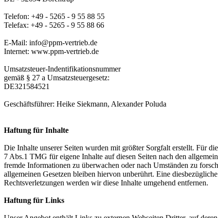
Telefon: +49 - 5265 - 9 55 88 55
Telefax: +49 - 5265 - 9 55 88 66
E-Mail: info@ppm-vertrieb.de
Internet: www.ppm-vertrieb.de
Umsatzsteuer-Indentifikationsnummer
gemäß § 27 a Umsatzsteuergesetz:
DE321584521
Geschäftsführer: Heike Siekmann, Alexander Poluda
Haftung für Inhalte
Die Inhalte unserer Seiten wurden mit größter Sorgfalt erstellt. Für 
7 Abs.1 TMG für eigene Inhalte auf diesen Seiten nach den allgemeine
fremde Informationen zu überwachen oder nach Umständen zu forschen
allgemeinen Gesetzen bleiben hiervon unberührt. Eine diesbezüglich
Rechtsverletzungen werden wir diese Inhalte umgehend entfernen.
Haftung für Links
Unser Angebot enthält Links zu externen Webseiten Dritter, auf dere