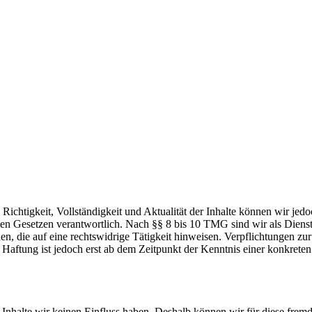
die Richtigkeit, Vollständigkeit und Aktualität der Inhalte können wir
n Gesetzen verantwortlich. Nach §§ 8 bis 10 TMG sind wir als Dienstean
, die auf eine rechtswidrige Tätigkeit hinweisen. Verpflichtungen z
e Haftung ist jedoch erst ab dem Zeitpunkt der Kenntnis einer konkre
n Inhalte wir keinen Einfluss haben. Deshalb können wir für diese fre