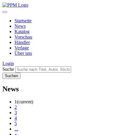
Startseite
News
Katalog
Vorschau
Händler
Verlage
Über uns
Login
Suche
News
1
(current)
2
3
4
5
...
»