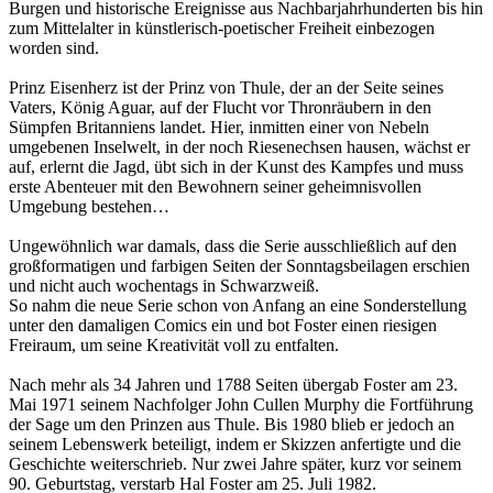
Burgen und historische Ereignisse aus Nachbarjahrhunderten bis hin
zum Mittelalter in künstlerisch-poetischer Freiheit einbezogen
worden sind.
Prinz Eisenherz ist der Prinz von Thule, der an der Seite seines
Vaters, König Aguar, auf der Flucht vor Thronräubern in den
Sümpfen Britanniens landet. Hier, inmitten einer von Nebeln
umgebenen Inselwelt, in der noch Riesenechsen hausen, wächst er
auf, erlernt die Jagd, übt sich in der Kunst des Kampfes und muss
erste Abenteuer mit den Bewohnern seiner geheimnisvollen
Umgebung bestehen…
Ungewöhnlich war damals, dass die Serie ausschließlich auf den
großformatigen und farbigen Seiten der Sonntagsbeilagen erschien
und nicht auch wochentags in Schwarzweiß.
So nahm die neue Serie schon von Anfang an eine Sonderstellung
unter den damaligen Comics ein und bot Foster einen riesigen
Freiraum, um seine Kreativität voll zu entfalten.
Nach mehr als 34 Jahren und 1788 Seiten übergab Foster am 23.
Mai 1971 seinem Nachfolger John Cullen Murphy die Fortführung
der Sage um den Prinzen aus Thule. Bis 1980 blieb er jedoch an
seinem Lebenswerk beteiligt, indem er Skizzen anfertigte und die
Geschichte weiterschrieb. Nur zwei Jahre später, kurz vor seinem
90. Geburtstag, verstarb Hal Foster am 25. Juli 1982.