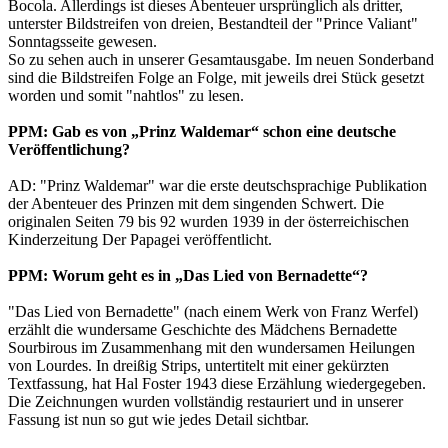
Bocola. Allerdings ist dieses Abenteuer ursprünglich als dritter,
unterster Bildstreifen von dreien, Bestandteil der "Prince Valiant"
Sonntagsseite gewesen.
So zu sehen auch in unserer Gesamtausgabe. Im neuen Sonderband
sind die Bildstreifen Folge an Folge, mit jeweils drei Stück gesetzt
worden und somit "nahtlos" zu lesen.
PPM: Gab es von „Prinz Waldemar“ schon eine deutsche
Veröffentlichung?
AD: "Prinz Waldemar" war die erste deutschsprachige Publikation
der Abenteuer des Prinzen mit dem singenden Schwert. Die
originalen Seiten 79 bis 92 wurden 1939 in der österreichischen
Kinderzeitung Der Papagei veröffentlicht.
PPM: Worum geht es in „Das Lied von Bernadette“?
"Das Lied von Bernadette" (nach einem Werk von Franz Werfel)
erzählt die wundersame Geschichte des Mädchens Bernadette
Sourbirous im Zusammenhang mit den wundersamen Heilungen
von Lourdes. In dreißig Strips, untertitelt mit einer gekürzten
Textfassung, hat Hal Foster 1943 diese Erzählung wiedergegeben.
Die Zeichnungen wurden vollständig restauriert und in unserer
Fassung ist nun so gut wie jedes Detail sichtbar.