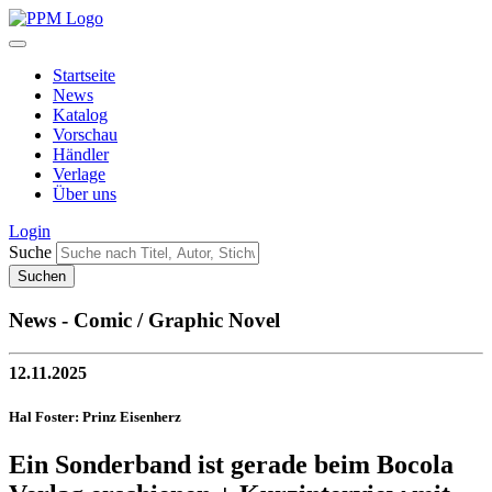
Startseite
News
Katalog
Vorschau
Händler
Verlage
Über uns
Login
Suche
News - Comic / Graphic Novel
12.11.2025
Hal Foster: Prinz Eisenherz
Ein Sonderband ist gerade beim Bocola