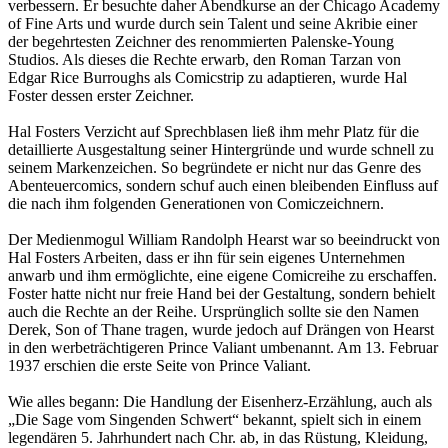
verbessern. Er besuchte daher Abendkurse an der Chicago Academy
of Fine Arts und wurde durch sein Talent und seine Akribie einer
der begehrtesten Zeichner des renommierten Palenske-Young
Studios. Als dieses die Rechte erwarb, den Roman Tarzan von
Edgar Rice Burroughs als Comicstrip zu adaptieren, wurde Hal
Foster dessen erster Zeichner.
Hal Fosters Verzicht auf Sprechblasen ließ ihm mehr Platz für die
detaillierte Ausgestaltung seiner Hintergründe und wurde schnell zu
seinem Markenzeichen. So begründete er nicht nur das Genre des
Abenteuercomics, sondern schuf auch einen bleibenden Einfluss auf
die nach ihm folgenden Generationen von Comiczeichnern.
Der Medienmogul William Randolph Hearst war so beeindruckt von
Hal Fosters Arbeiten, dass er ihn für sein eigenes Unternehmen
anwarb und ihm ermöglichte, eine eigene Comicreihe zu erschaffen.
Foster hatte nicht nur freie Hand bei der Gestaltung, sondern behielt
auch die Rechte an der Reihe. Ursprünglich sollte sie den Namen
Derek, Son of Thane tragen, wurde jedoch auf Drängen von Hearst
in den werbeträchtigeren Prince Valiant umbenannt. Am 13. Februar
1937 erschien die erste Seite von Prince Valiant.
Wie alles begann: Die Handlung der Eisenherz-Erzählung, auch als
„Die Sage vom Singenden Schwert“ bekannt, spielt sich in einem
legendären 5. Jahrhundert nach Chr. ab, in das Rüstung, Kleidung,