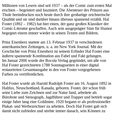
Millionen von Lesern sind seit 1937 – als der Comic zum ersten Mal
erschien – begeistert und fasziniert. Die Abenteuer des Prinzen aus
Thule beeindrucken noch heute durch ihre großartige zeichnerische
Qualität und sie sind darüber hinaus überaus spannend erzählt. Hal
Foster (1892 – 1982) hat hier einen, der ganz großen Klassiker der
Comic-Literatur geschaffen. Auch sein ausgeprägter Sinn für Humor
begegnet einem immer wieder in seinen Texten und Bildern.
Prinz Eisenherz startete am 13. Februar 1937 in verschiedenen
amerikanischen Zeitungen, u. a. im New York Journal. Mit der
Geschichte von Prinz Eisenherz ist seinem Erfinder Hal Foster eine
äußerst spannende Kombination aus Fabel und Fakt gelungen.
Im Januar 2006 wurde der Bocola Verlag gegründet, um alle von
Hal Foster gezeichneten 1788 Sonntagsseiten in einer digital
restaurierten Gesamtausgabe in den von Foster vorgegebenen
Farben zu veröffentlichen.
Hal Foster wurde als Harold Rudolph Foster am 16. August 1892 in
Halifax, Neuschottland, Kanada, geboren. Foster, der schon früh
seine Liebe zum Zeichnen und zur Natur fand, arbeitete als
Bürobote und Stenograph, Jagdführer und Trapper und betrieb sogar
einige Jahre lang eine Goldmine. 1920 begann er als professioneller
Plakat- und Werbezeichner zu arbeiten. Doch Hal Foster gab sich
damit nicht zufrieden und strebte immer danach, sein Können zu