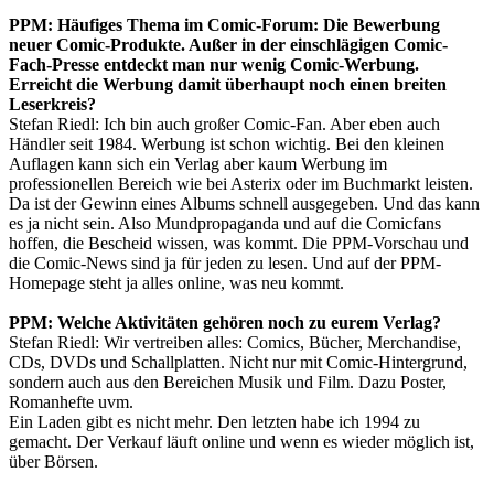
PPM: Häufiges Thema im Comic-Forum: Die Bewerbung
neuer Comic-Produkte. Außer in der einschlägigen Comic-
Fach-Presse entdeckt man nur wenig Comic-Werbung.
Erreicht die Werbung damit überhaupt noch einen breiten
Leserkreis?
Stefan Riedl: Ich bin auch großer Comic-Fan. Aber eben auch
Händler seit 1984. Werbung ist schon wichtig. Bei den kleinen
Auflagen kann sich ein Verlag aber kaum Werbung im
professionellen Bereich wie bei Asterix oder im Buchmarkt leisten.
Da ist der Gewinn eines Albums schnell ausgegeben. Und das kann
es ja nicht sein. Also Mundpropaganda und auf die Comicfans
hoffen, die Bescheid wissen, was kommt. Die PPM-Vorschau und
die Comic-News sind ja für jeden zu lesen. Und auf der PPM-
Homepage steht ja alles online, was neu kommt.
PPM: Welche Aktivitäten gehören noch zu eurem Verlag?
Stefan Riedl: Wir vertreiben alles: Comics, Bücher, Merchandise,
CDs, DVDs und Schallplatten. Nicht nur mit Comic-Hintergrund,
sondern auch aus den Bereichen Musik und Film. Dazu Poster,
Romanhefte uvm.
Ein Laden gibt es nicht mehr. Den letzten habe ich 1994 zu
gemacht. Der Verkauf läuft online und wenn es wieder möglich ist,
über Börsen.