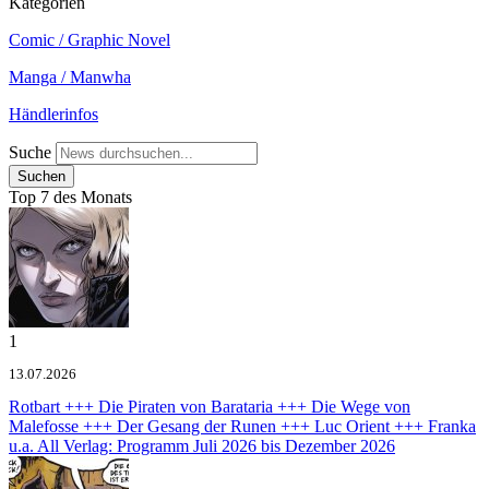
Kategorien
Comic / Graphic Novel
Manga / Manwha
Händlerinfos
Suche
Top 7 des Monats
1
13.07.2026
Rotbart +++ Die Piraten von Barataria +++ Die Wege von
Malefosse +++ Der Gesang der Runen +++ Luc Orient +++ Franka
u.a.
All Verlag: Programm Juli 2026 bis Dezember 2026