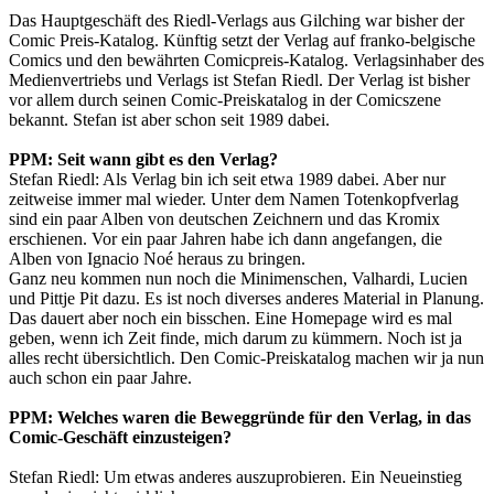
Das Hauptgeschäft des Riedl-Verlags aus Gilching war bisher der
Comic Preis-Katalog. Künftig setzt der Verlag auf franko-belgische
Comics und den bewährten Comicpreis-Katalog. Verlagsinhaber des
Medienvertriebs und Verlags ist Stefan Riedl. Der Verlag ist bisher
vor allem durch seinen Comic-Preiskatalog in der Comicszene
bekannt. Stefan ist aber schon seit 1989 dabei.
PPM: Seit wann gibt es den Verlag?
Stefan Riedl: Als Verlag bin ich seit etwa 1989 dabei. Aber nur
zeitweise immer mal wieder. Unter dem Namen Totenkopfverlag
sind ein paar Alben von deutschen Zeichnern und das Kromix
erschienen. Vor ein paar Jahren habe ich dann angefangen, die
Alben von Ignacio Noé heraus zu bringen.
Ganz neu kommen nun noch die Minimenschen, Valhardi, Lucien
und Pittje Pit dazu. Es ist noch diverses anderes Material in Planung.
Das dauert aber noch ein bisschen. Eine Homepage wird es mal
geben, wenn ich Zeit finde, mich darum zu kümmern. Noch ist ja
alles recht übersichtlich. Den Comic-Preiskatalog machen wir ja nun
auch schon ein paar Jahre.
PPM: Welches waren die Beweggründe für den Verlag, in das
Comic-Geschäft einzusteigen?
Stefan Riedl: Um etwas anderes auszuprobieren. Ein Neueinstieg