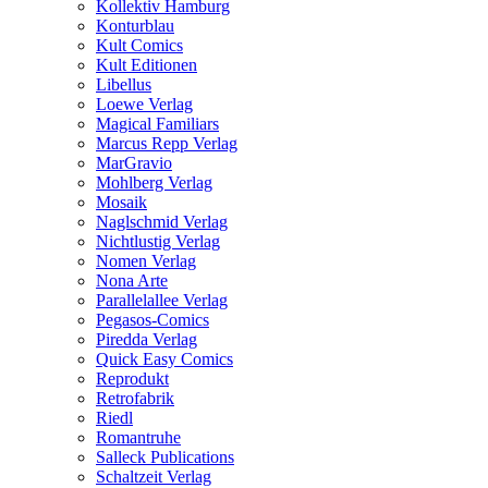
Kollektiv Hamburg
Konturblau
Kult Comics
Kult Editionen
Libellus
Loewe Verlag
Magical Familiars
Marcus Repp Verlag
MarGravio
Mohlberg Verlag
Mosaik
Naglschmid Verlag
Nichtlustig Verlag
Nomen Verlag
Nona Arte
Parallelallee Verlag
Pegasos-Comics
Piredda Verlag
Quick Easy Comics
Reprodukt
Retrofabrik
Riedl
Romantruhe
Salleck Publications
Schaltzeit Verlag