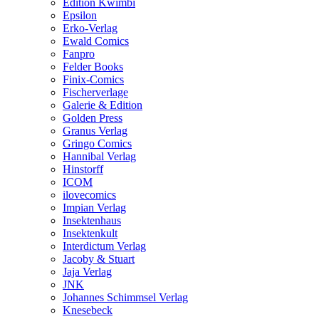
Edition Kwimbi
Epsilon
Erko-Verlag
Ewald Comics
Fanpro
Felder Books
Finix-Comics
Fischerverlage
Galerie & Edition
Golden Press
Granus Verlag
Gringo Comics
Hannibal Verlag
Hinstorff
ICOM
ilovecomics
Impian Verlag
Insektenhaus
Insektenkult
Interdictum Verlag
Jacoby & Stuart
Jaja Verlag
JNK
Johannes Schimmsel Verlag
Knesebeck