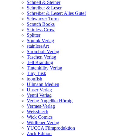
Schnell & Steiner
Schreiber & Leser
Schreiber & Leser: Alles Gute!
Schwarzer Turm
Scratch Books
Skinless Crow
Splitter
Squink Verlag
stainlessArt
Stromboli Verlag
Taschen Verlag
Tell Branding
Tintenkilby Verlag
Tiny Tusk
toonfish
Ullmann Medien
Unser Verlag
Ventil Verlag
Verlag Angelika Hörnig
Vermes-Verlag
Weissblech
Wick Comics
Wildfeuer Verlag
YUCCA Filmproduktion
Zack Edition