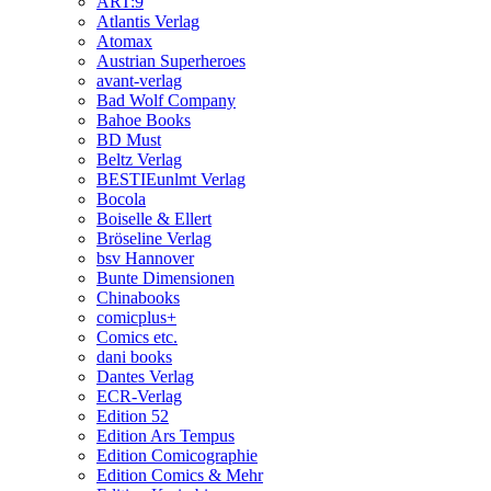
ART:9
Atlantis Verlag
Atomax
Austrian Superheroes
avant-verlag
Bad Wolf Company
Bahoe Books
BD Must
Beltz Verlag
BESTIEunlmt Verlag
Bocola
Boiselle & Ellert
Bröseline Verlag
bsv Hannover
Bunte Dimensionen
Chinabooks
comicplus+
Comics etc.
dani books
Dantes Verlag
ECR-Verlag
Edition 52
Edition Ars Tempus
Edition Comicographie
Edition Comics & Mehr