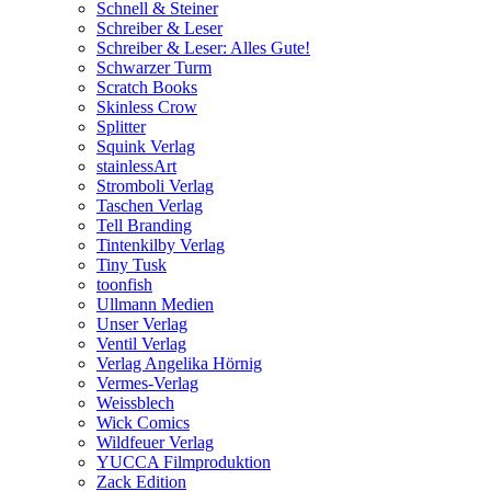
Schnell & Steiner
Schreiber & Leser
Schreiber & Leser: Alles Gute!
Schwarzer Turm
Scratch Books
Skinless Crow
Splitter
Squink Verlag
stainlessArt
Stromboli Verlag
Taschen Verlag
Tell Branding
Tintenkilby Verlag
Tiny Tusk
toonfish
Ullmann Medien
Unser Verlag
Ventil Verlag
Verlag Angelika Hörnig
Vermes-Verlag
Weissblech
Wick Comics
Wildfeuer Verlag
YUCCA Filmproduktion
Zack Edition