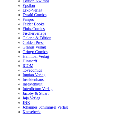
Edition Kwimbi
Epsilon
Erko-Verlag
Ewald Comics
Fanpro
Felder Books
Finix-Comics
Fischerverlage
Galerie & Edition
Golden Press
Granus Verlag
Gringo Comics
Hannibal Verlag
Hinstorff
ICOM
ilovecomics
Impian Verlag
Insektenhaus
Insektenkult
Interdictum Verlag
Jacoby & Stuart
Jaja Verlag
JNK
Johannes Schimmsel Verlag
Knesebeck