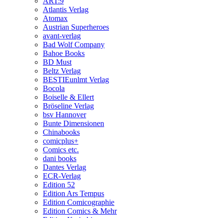
ART:9
Atlantis Verlag
Atomax
Austrian Superheroes
avant-verlag
Bad Wolf Company
Bahoe Books
BD Must
Beltz Verlag
BESTIEunlmt Verlag
Bocola
Boiselle & Ellert
Bröseline Verlag
bsv Hannover
Bunte Dimensionen
Chinabooks
comicplus+
Comics etc.
dani books
Dantes Verlag
ECR-Verlag
Edition 52
Edition Ars Tempus
Edition Comicographie
Edition Comics & Mehr