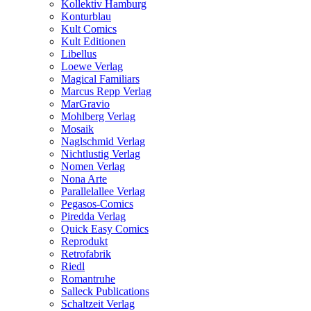
Kollektiv Hamburg
Konturblau
Kult Comics
Kult Editionen
Libellus
Loewe Verlag
Magical Familiars
Marcus Repp Verlag
MarGravio
Mohlberg Verlag
Mosaik
Naglschmid Verlag
Nichtlustig Verlag
Nomen Verlag
Nona Arte
Parallelallee Verlag
Pegasos-Comics
Piredda Verlag
Quick Easy Comics
Reprodukt
Retrofabrik
Riedl
Romantruhe
Salleck Publications
Schaltzeit Verlag