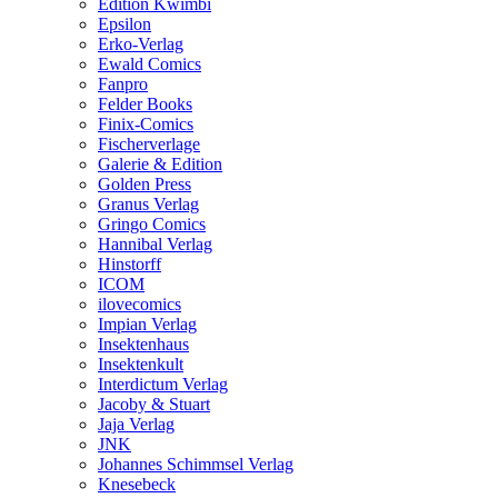
Edition Kwimbi
Epsilon
Erko-Verlag
Ewald Comics
Fanpro
Felder Books
Finix-Comics
Fischerverlage
Galerie & Edition
Golden Press
Granus Verlag
Gringo Comics
Hannibal Verlag
Hinstorff
ICOM
ilovecomics
Impian Verlag
Insektenhaus
Insektenkult
Interdictum Verlag
Jacoby & Stuart
Jaja Verlag
JNK
Johannes Schimmsel Verlag
Knesebeck