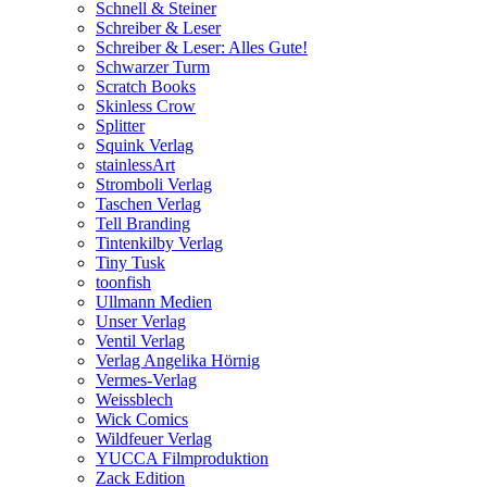
Schnell & Steiner
Schreiber & Leser
Schreiber & Leser: Alles Gute!
Schwarzer Turm
Scratch Books
Skinless Crow
Splitter
Squink Verlag
stainlessArt
Stromboli Verlag
Taschen Verlag
Tell Branding
Tintenkilby Verlag
Tiny Tusk
toonfish
Ullmann Medien
Unser Verlag
Ventil Verlag
Verlag Angelika Hörnig
Vermes-Verlag
Weissblech
Wick Comics
Wildfeuer Verlag
YUCCA Filmproduktion
Zack Edition