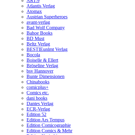
ART:9
Atlantis Verlag
Atomax
Austrian Superheroes
avant-verlag
Bad Wolf Company
Bahoe Books
BD Must
Beltz Verlag
BESTIEunlmt Verlag
Bocola
Boiselle & Ellert
Bröseline Verlag
bsv Hannover
Bunte Dimensionen
Chinabooks
comicplus+
Comics etc.
dani books
Dantes Verlag
ECR-Verlag
Edition 52
Edition Ars Tempus
Edition Comicographie
Edition Comics & Mehr