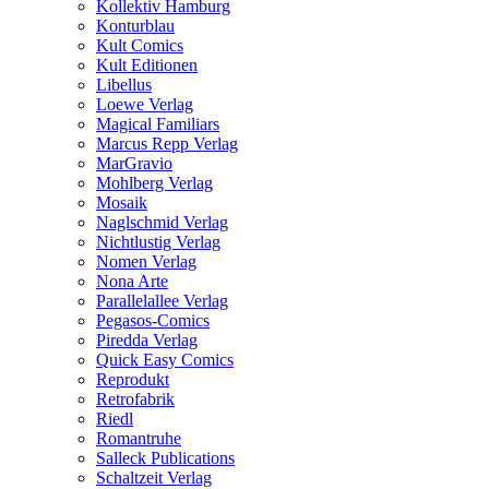
Kollektiv Hamburg
Konturblau
Kult Comics
Kult Editionen
Libellus
Loewe Verlag
Magical Familiars
Marcus Repp Verlag
MarGravio
Mohlberg Verlag
Mosaik
Naglschmid Verlag
Nichtlustig Verlag
Nomen Verlag
Nona Arte
Parallelallee Verlag
Pegasos-Comics
Piredda Verlag
Quick Easy Comics
Reprodukt
Retrofabrik
Riedl
Romantruhe
Salleck Publications
Schaltzeit Verlag