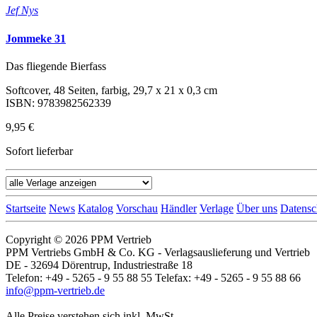
Jef Nys
Jommeke 31
Das fliegende Bierfass
Softcover, 48 Seiten, farbig, 29,7 x 21 x 0,3 cm
ISBN: 9783982562339
9,95 €
Sofort lieferbar
Startseite
News
Katalog
Vorschau
Händler
Verlage
Über uns
Datensc
Copyright © 2026 PPM Vertrieb
PPM Vertriebs GmbH & Co. KG - Verlagsauslieferung und Vertrieb
DE - 32694 Dörentrup, Industriestraße 18
Telefon: +49 - 5265 - 9 55 88 55 Telefax: +49 - 5265 - 9 55 88 66
info@ppm-vertrieb.de
Alle Preise verstehen sich inkl. MwSt.