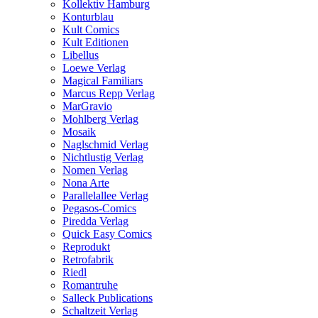
Kollektiv Hamburg
Konturblau
Kult Comics
Kult Editionen
Libellus
Loewe Verlag
Magical Familiars
Marcus Repp Verlag
MarGravio
Mohlberg Verlag
Mosaik
Naglschmid Verlag
Nichtlustig Verlag
Nomen Verlag
Nona Arte
Parallelallee Verlag
Pegasos-Comics
Piredda Verlag
Quick Easy Comics
Reprodukt
Retrofabrik
Riedl
Romantruhe
Salleck Publications
Schaltzeit Verlag