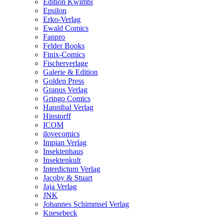
Edition Kwimbi
Epsilon
Erko-Verlag
Ewald Comics
Fanpro
Felder Books
Finix-Comics
Fischerverlage
Galerie & Edition
Golden Press
Granus Verlag
Gringo Comics
Hannibal Verlag
Hinstorff
ICOM
ilovecomics
Impian Verlag
Insektenhaus
Insektenkult
Interdictum Verlag
Jacoby & Stuart
Jaja Verlag
JNK
Johannes Schimmsel Verlag
Knesebeck