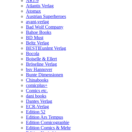
ART:9
Atlantis Verlag
Atomax
Austrian Superheroes
avant-verlag
Bad Wolf Company
Bahoe Books
BD Must
Beltz Verlag
BESTIEunlmt Verlag
Bocola
Boiselle & Ellert
Bröseline Verlag
bsv Hannover
Bunte Dimensionen
Chinabooks
comicplus+
Comics etc.
dani books
Dantes Verlag
ECR-Verlag
Edition 52
Edition Ars Tempus
Edition Comicographie
Edition Comics & Mehr