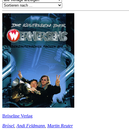
Bröseline Verlag
Brösel
,
Andi Feldmann
,
Martin Reuter