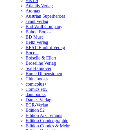
ART:9
Atlantis Verlag
Atomax
Austrian Superheroes
avant-verlag
Bad Wolf Company
Bahoe Books
BD Must
Beltz Verlag
BESTIEunlmt Verlag
Bocola
Boiselle & Ellert
Bröseline Verlag
bsv Hannover
Bunte Dimensionen
Chinabooks
comicplus+
Comics etc.
dani books
Dantes Verlag
ECR-Verlag
Edition 52
Edition Ars Tempus
Edition Comicographie
Edition Comics & Mehr