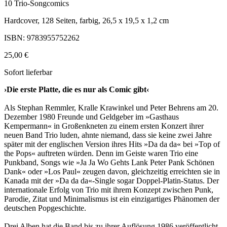
10 Trio-Songcomics
Hardcover, 128 Seiten, farbig, 26,5 x 19,5 x 1,2 cm
ISBN: 9783955752262
25,00 €
Sofort lieferbar
›Die erste Platte, die es nur als Comic gibt‹
Als Stephan Remmler, Kralle Krawinkel und Peter Behrens am 20.
Dezember 1980 Freunde und Geldgeber im »Gasthaus
Kempermann« in Großenkneten zu einem ersten Konzert ihrer
neuen Band Trio luden, ahnte niemand, dass sie keine zwei Jahre
später mit der englischen Version ihres Hits »Da da da« bei »Top of
the Pops« auftreten würden. Denn im Geiste waren Trio eine
Punkband, Songs wie »Ja Ja Wo Gehts Lank Peter Pank Schönen
Dank« oder »Los Paul« zeugen davon, gleichzeitig erreichten sie in
Kanada mit der »Da da da«-Single sogar Doppel-Platin-Status. Der
internationale Erfolg von Trio mit ihrem Konzept zwischen Punk,
Parodie, Zitat und Minimalismus ist ein einzigartiges Phänomen der
deutschen Popgeschichte.
Drei Alben hat die Band bis zu ihrer Auflösung 1986 veröffentlicht