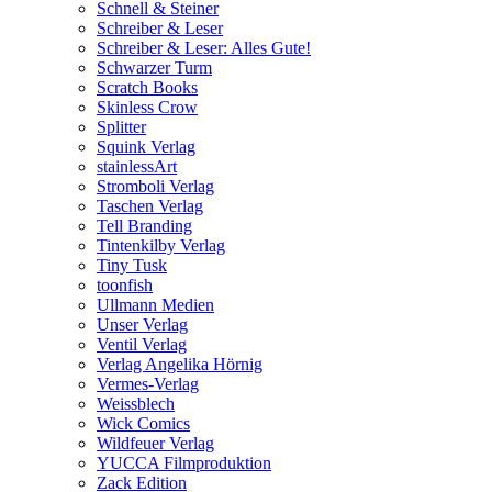
Schnell & Steiner
Schreiber & Leser
Schreiber & Leser: Alles Gute!
Schwarzer Turm
Scratch Books
Skinless Crow
Splitter
Squink Verlag
stainlessArt
Stromboli Verlag
Taschen Verlag
Tell Branding
Tintenkilby Verlag
Tiny Tusk
toonfish
Ullmann Medien
Unser Verlag
Ventil Verlag
Verlag Angelika Hörnig
Vermes-Verlag
Weissblech
Wick Comics
Wildfeuer Verlag
YUCCA Filmproduktion
Zack Edition