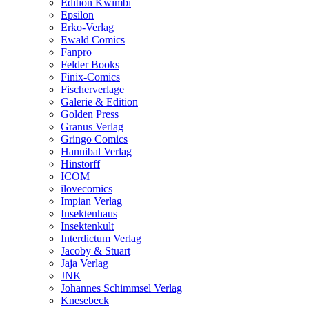
Edition Kwimbi
Epsilon
Erko-Verlag
Ewald Comics
Fanpro
Felder Books
Finix-Comics
Fischerverlage
Galerie & Edition
Golden Press
Granus Verlag
Gringo Comics
Hannibal Verlag
Hinstorff
ICOM
ilovecomics
Impian Verlag
Insektenhaus
Insektenkult
Interdictum Verlag
Jacoby & Stuart
Jaja Verlag
JNK
Johannes Schimmsel Verlag
Knesebeck