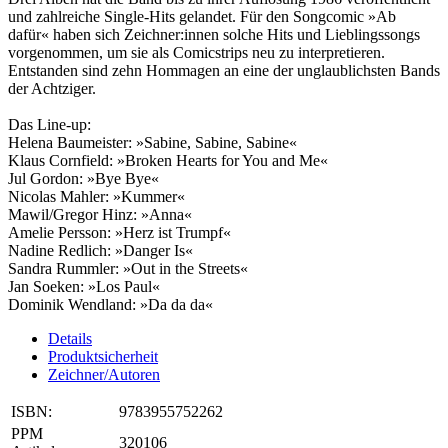
und zahlreiche Single-Hits gelandet. Für den Songcomic »Ab
dafür« haben sich Zeichner:innen solche Hits und Lieblingssongs
vorgenommen, um sie als Comicstrips neu zu interpretieren.
Entstanden sind zehn Hommagen an eine der ­unglaublichsten Bands
der Achtziger.
Das Line-up:
Helena Baumeister: »Sabine, Sabine, Sabine«
Klaus Cornfield: »Broken Hearts for You and Me«
Jul Gordon: »Bye Bye«
Nicolas Mahler: »Kummer«
Mawil/Gregor Hinz: »Anna«
Amelie Persson: »Herz ist Trumpf«
Nadine Redlich: »Danger Is«
Sandra Rummler: »Out in the Streets«
Jan Soeken: »Los Paul«
Dominik Wendland: »Da da da«
Details
Produktsicherheit
Zeichner/Autoren
ISBN:
9783955752262
PPM
320106