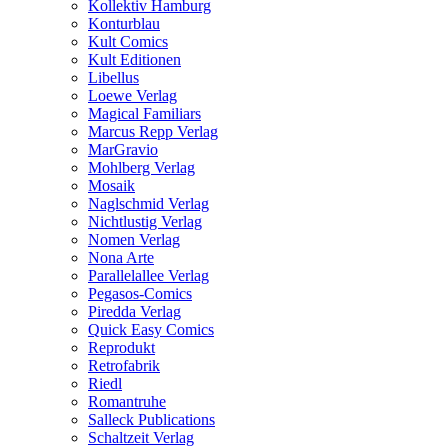
Kollektiv Hamburg
Konturblau
Kult Comics
Kult Editionen
Libellus
Loewe Verlag
Magical Familiars
Marcus Repp Verlag
MarGravio
Mohlberg Verlag
Mosaik
Naglschmid Verlag
Nichtlustig Verlag
Nomen Verlag
Nona Arte
Parallelallee Verlag
Pegasos-Comics
Piredda Verlag
Quick Easy Comics
Reprodukt
Retrofabrik
Riedl
Romantruhe
Salleck Publications
Schaltzeit Verlag