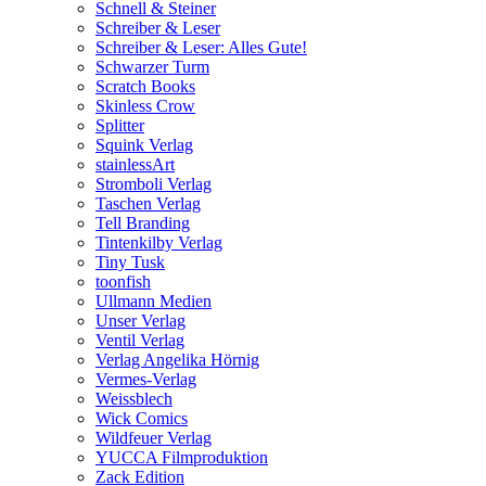
Schnell & Steiner
Schreiber & Leser
Schreiber & Leser: Alles Gute!
Schwarzer Turm
Scratch Books
Skinless Crow
Splitter
Squink Verlag
stainlessArt
Stromboli Verlag
Taschen Verlag
Tell Branding
Tintenkilby Verlag
Tiny Tusk
toonfish
Ullmann Medien
Unser Verlag
Ventil Verlag
Verlag Angelika Hörnig
Vermes-Verlag
Weissblech
Wick Comics
Wildfeuer Verlag
YUCCA Filmproduktion
Zack Edition