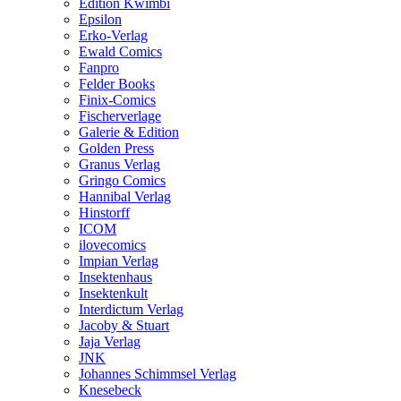
Edition Kwimbi
Epsilon
Erko-Verlag
Ewald Comics
Fanpro
Felder Books
Finix-Comics
Fischerverlage
Galerie & Edition
Golden Press
Granus Verlag
Gringo Comics
Hannibal Verlag
Hinstorff
ICOM
ilovecomics
Impian Verlag
Insektenhaus
Insektenkult
Interdictum Verlag
Jacoby & Stuart
Jaja Verlag
JNK
Johannes Schimmsel Verlag
Knesebeck