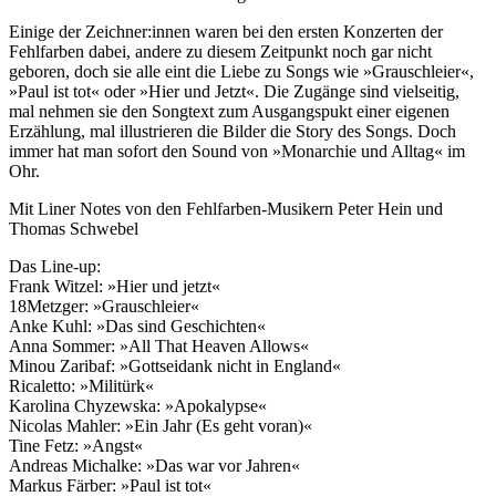
Einige der Zeichner:innen waren bei den ersten Konzerten der
Fehlfarben dabei, andere zu diesem Zeitpunkt noch gar nicht
geboren, doch sie alle eint die Liebe zu Songs wie »Grauschleier«,
»Paul ist tot« oder »Hier und Jetzt«. Die Zugänge sind vielseitig,
mal nehmen sie den Songtext zum Ausgangspukt einer eigenen
Erzählung, mal illustrieren die Bilder die Story des Songs. Doch
immer hat man sofort den Sound von »Monarchie und Alltag« im
Ohr.
Mit Liner Notes von den Fehlfarben-Musikern Peter Hein und
Thomas Schwebel
Das Line-up:
Frank Witzel: »Hier und jetzt«
18Metzger: »Grauschleier«
Anke Kuhl: »Das sind Geschichten«
Anna Sommer: »All That Heaven Allows«
Minou Zaribaf: »Gottseidank nicht in England«
Ricaletto: »Militürk«
Karolina Chyzewska: »Apokalypse«
Nicolas Mahler: »Ein Jahr (Es geht voran)«
Tine Fetz: »Angst«
Andreas Michalke: »Das war vor Jahren«
Markus Färber: »Paul ist tot«