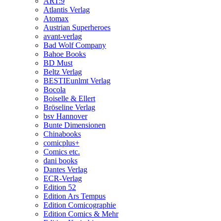
ART:9
Atlantis Verlag
Atomax
Austrian Superheroes
avant-verlag
Bad Wolf Company
Bahoe Books
BD Must
Beltz Verlag
BESTIEunlmt Verlag
Bocola
Boiselle & Ellert
Bröseline Verlag
bsv Hannover
Bunte Dimensionen
Chinabooks
comicplus+
Comics etc.
dani books
Dantes Verlag
ECR-Verlag
Edition 52
Edition Ars Tempus
Edition Comicographie
Edition Comics & Mehr