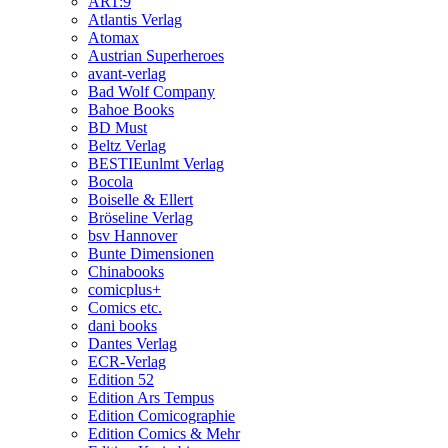
ART:9
Atlantis Verlag
Atomax
Austrian Superheroes
avant-verlag
Bad Wolf Company
Bahoe Books
BD Must
Beltz Verlag
BESTIEunlmt Verlag
Bocola
Boiselle & Ellert
Bröseline Verlag
bsv Hannover
Bunte Dimensionen
Chinabooks
comicplus+
Comics etc.
dani books
Dantes Verlag
ECR-Verlag
Edition 52
Edition Ars Tempus
Edition Comicographie
Edition Comics & Mehr