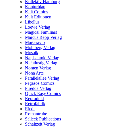
Kollektiv Hamburg
Konturblau
Kult Comics
Kult Editionen
Libellus
Loewe Verlag
Magical Familiars
Marcus Repp Verlag
MarGravio
Mohlberg Verlag
Mosaik
Naglschmid Verlag
Nichtlustig Verlag
Nomen Verlag
Nona Arte
Parallelallee Verlag
Pegasos-Comics
Piredda Verlag
Quick Easy Comics
Reprodukt
Retrofabrik
Riedl
Romantruhe
Salleck Publications
Schaltzeit Verlag