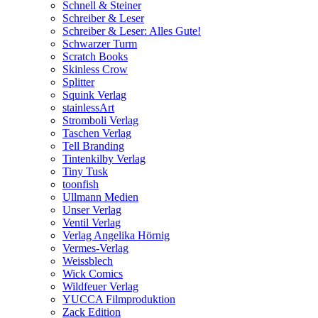
Schnell & Steiner
Schreiber & Leser
Schreiber & Leser: Alles Gute!
Schwarzer Turm
Scratch Books
Skinless Crow
Splitter
Squink Verlag
stainlessArt
Stromboli Verlag
Taschen Verlag
Tell Branding
Tintenkilby Verlag
Tiny Tusk
toonfish
Ullmann Medien
Unser Verlag
Ventil Verlag
Verlag Angelika Hörnig
Vermes-Verlag
Weissblech
Wick Comics
Wildfeuer Verlag
YUCCA Filmproduktion
Zack Edition