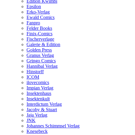
Edition Kwimbi
Epsilon
Erko-Verlag
Ewald Comics
Fanpro
Felder Books
Finix-Comics
Fischerverlage
Galerie & Edition
Golden Press
Granus Verlag
Gringo Comics
Hannibal Verlag
Hinstorff
ICOM
ilovecomics
Impian Verlag
Insektenhaus
Insektenkult
Interdictum Verlag
Jacoby & Stuart
Jaja Verlag
JNK
Johannes Schimmsel Verlag
Knesebeck