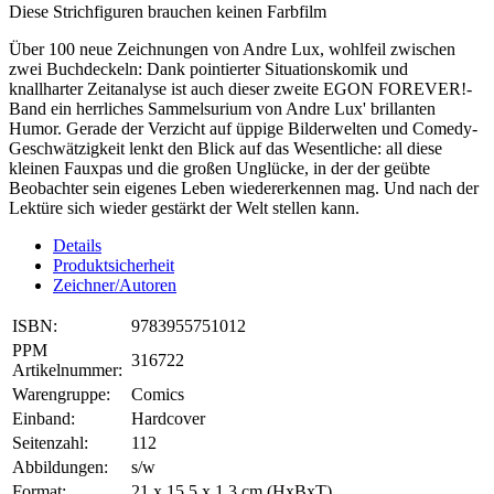
Diese Strichfiguren brauchen keinen Farbfilm
Über 100 neue Zeichnungen von Andre Lux, wohlfeil zwischen
zwei Buchdeckeln: Dank pointierter Situationskomik und
knallharter Zeitanalyse ist auch dieser zweite EGON FOREVER!-
Band ein herrliches Sammelsurium von Andre Lux' brillanten
Humor. Gerade der Verzicht auf üppige Bilderwelten und Comedy-
Geschwätzigkeit lenkt den Blick auf das Wesentliche: all diese
kleinen Fauxpas und die großen Unglücke, in der der geübte
Beobachter sein eigenes Leben wiedererkennen mag. Und nach der
Lektüre sich wieder gestärkt der Welt stellen kann.
Details
Produktsicherheit
Zeichner/Autoren
ISBN:
9783955751012
PPM
316722
Artikelnummer:
Warengruppe:
Comics
Einband:
Hardcover
Seitenzahl:
112
Abbildungen:
s/w
Format:
21 x 15,5 x 1,3 cm (HxBxT)