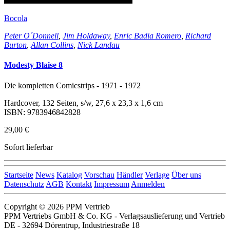
Bocola
Peter O´Donnell
,
Jim Holdaway
,
Enric Badia Romero
,
Richard
Burton
,
Allan Collins
,
Nick Landau
Modesty Blaise 8
Die kompletten Comicstrips - 1971 - 1972
Hardcover, 132 Seiten, s/w, 27,6 x 23,3 x 1,6 cm
ISBN: 9783946842828
29,00 €
Sofort lieferbar
Startseite
News
Katalog
Vorschau
Händler
Verlage
Über uns
Datenschutz
AGB
Kontakt
Impressum
Anmelden
Copyright © 2026 PPM Vertrieb
PPM Vertriebs GmbH & Co. KG - Verlagsauslieferung und Vertrieb
DE - 32694 Dörentrup, Industriestraße 18