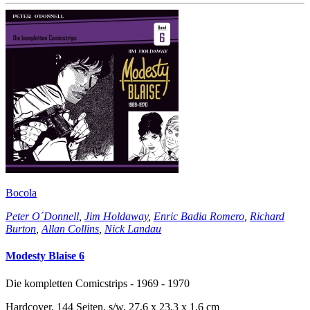
Bocola
Peter O´Donnell
,
Jim Holdaway
,
Enric Badia Romero
,
Richard
Burton
,
Allan Collins
,
Nick Landau
Modesty Blaise 6
Die kompletten Comicstrips - 1969 - 1970
Hardcover, 144 Seiten, s/w, 27,6 x 23,3 x 1,6 cm