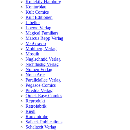
Kollektiv Hamburg
Konturblau
Kult Comics
Kult Editionen
Libellus
Loewe Verlag
Magical Familiars
Marcus Repp Verlag
MarGravio
Mohlberg Verlag
Mosaik
Naglschmid Verlag
Nichtlustig Verlag
Nomen Verlag
Nona Arte
Parallelallee Verlag
Pegasos-Comics
Piredda Verlag
Quick Easy Comics
Reprodukt
Retrofabrik
Riedl
Romantruhe
Salleck Publications
Schaltzeit Verlag