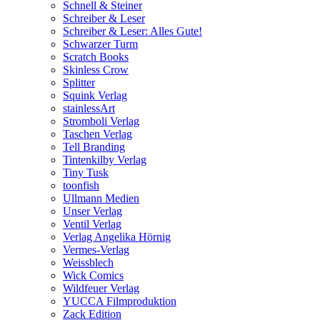
Schnell & Steiner
Schreiber & Leser
Schreiber & Leser: Alles Gute!
Schwarzer Turm
Scratch Books
Skinless Crow
Splitter
Squink Verlag
stainlessArt
Stromboli Verlag
Taschen Verlag
Tell Branding
Tintenkilby Verlag
Tiny Tusk
toonfish
Ullmann Medien
Unser Verlag
Ventil Verlag
Verlag Angelika Hörnig
Vermes-Verlag
Weissblech
Wick Comics
Wildfeuer Verlag
YUCCA Filmproduktion
Zack Edition