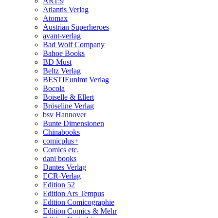
ART:9
Atlantis Verlag
Atomax
Austrian Superheroes
avant-verlag
Bad Wolf Company
Bahoe Books
BD Must
Beltz Verlag
BESTIEunlmt Verlag
Bocola
Boiselle & Ellert
Bröseline Verlag
bsv Hannover
Bunte Dimensionen
Chinabooks
comicplus+
Comics etc.
dani books
Dantes Verlag
ECR-Verlag
Edition 52
Edition Ars Tempus
Edition Comicographie
Edition Comics & Mehr