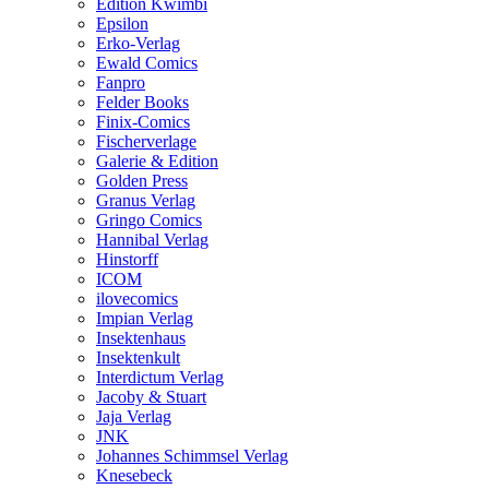
Edition Kwimbi
Epsilon
Erko-Verlag
Ewald Comics
Fanpro
Felder Books
Finix-Comics
Fischerverlage
Galerie & Edition
Golden Press
Granus Verlag
Gringo Comics
Hannibal Verlag
Hinstorff
ICOM
ilovecomics
Impian Verlag
Insektenhaus
Insektenkult
Interdictum Verlag
Jacoby & Stuart
Jaja Verlag
JNK
Johannes Schimmsel Verlag
Knesebeck