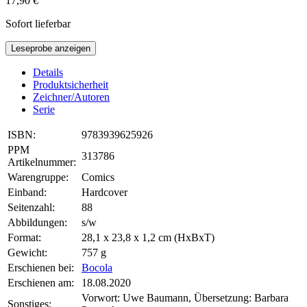
17,90 €
Sofort lieferbar
Leseprobe anzeigen
Details
Produktsicherheit
Zeichner/Autoren
Serie
ISBN:
9783939625926
PPM
313786
Artikelnummer:
Warengruppe:
Comics
Einband:
Hardcover
Seitenzahl:
88
Abbildungen:
s/w
Format:
28,1 x 23,8 x 1,2 cm (HxBxT)
Gewicht:
757 g
Erschienen bei:
Bocola
Erschienen am:
18.08.2020
Vorwort: Uwe Baumann, Übersetzung: Barbara
Sonstiges: