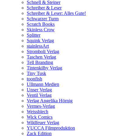
Schnell & Steiner
Schreiber & Leser
Schreiber & Leser: Alles Gute!
Schwarzer Turm
Scratch Books
Skinless Crow
Splitter
Squink Verlag
stainlessArt
Stromboli Verlag
Taschen Verlag
Tell Branding
Tintenkilby Verlag
Tiny Tusk
toonfish
Ullmann Medien
Unser Verlag
Ventil Verlag
Verlag Angelika Hörnig
Vermes-Verlag
Weissblech
Wick Comics
Wildfeuer Verlag
YUCCA Filmproduktion
Zack Edition