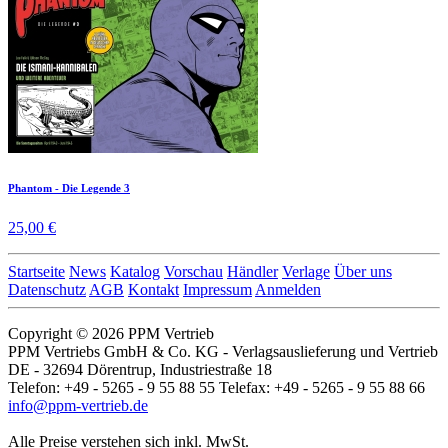
Phantom - Die Legende 3
25,00 €
Startseite
News
Katalog
Vorschau
Händler
Verlage
Über uns
Datenschutz
AGB
Kontakt
Impressum
Anmelden
Copyright © 2026 PPM Vertrieb
PPM Vertriebs GmbH & Co. KG - Verlagsauslieferung und Vertrieb
DE - 32694 Dörentrup, Industriestraße 18
Telefon: +49 - 5265 - 9 55 88 55 Telefax: +49 - 5265 - 9 55 88 66
info@ppm-vertrieb.de
Alle Preise verstehen sich inkl. MwSt.