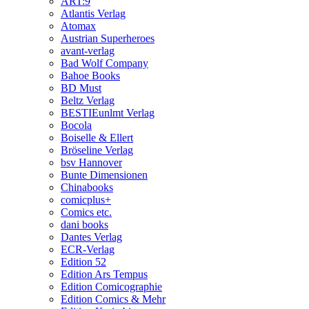
ART:9
Atlantis Verlag
Atomax
Austrian Superheroes
avant-verlag
Bad Wolf Company
Bahoe Books
BD Must
Beltz Verlag
BESTIEunlmt Verlag
Bocola
Boiselle & Ellert
Bröseline Verlag
bsv Hannover
Bunte Dimensionen
Chinabooks
comicplus+
Comics etc.
dani books
Dantes Verlag
ECR-Verlag
Edition 52
Edition Ars Tempus
Edition Comicographie
Edition Comics & Mehr