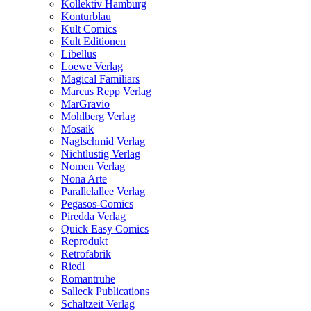
Kollektiv Hamburg
Konturblau
Kult Comics
Kult Editionen
Libellus
Loewe Verlag
Magical Familiars
Marcus Repp Verlag
MarGravio
Mohlberg Verlag
Mosaik
Naglschmid Verlag
Nichtlustig Verlag
Nomen Verlag
Nona Arte
Parallelallee Verlag
Pegasos-Comics
Piredda Verlag
Quick Easy Comics
Reprodukt
Retrofabrik
Riedl
Romantruhe
Salleck Publications
Schaltzeit Verlag