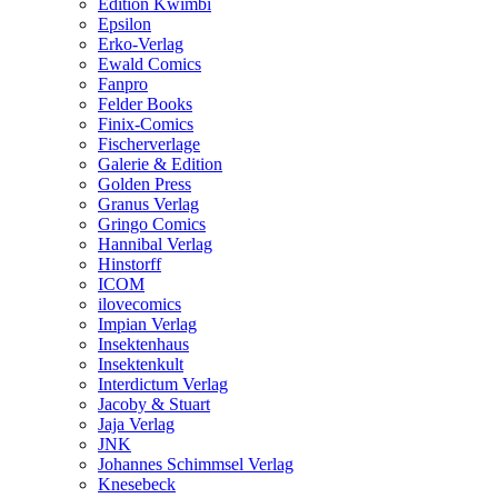
Edition Kwimbi
Epsilon
Erko-Verlag
Ewald Comics
Fanpro
Felder Books
Finix-Comics
Fischerverlage
Galerie & Edition
Golden Press
Granus Verlag
Gringo Comics
Hannibal Verlag
Hinstorff
ICOM
ilovecomics
Impian Verlag
Insektenhaus
Insektenkult
Interdictum Verlag
Jacoby & Stuart
Jaja Verlag
JNK
Johannes Schimmsel Verlag
Knesebeck