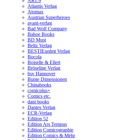
ART:9
Atlantis Verlag
Atomax
Austrian Superheroes
avant-verlag
Bad Wolf Company
Bahoe Books
BD Must
Beltz Verlag
BESTIEunlmt Verlag
Bocola
Boiselle & Ellert
Bröseline Verlag
bsv Hannover
Bunte Dimensionen
Chinabooks
comicplus+
Comics etc.
dani books
Dantes Verlag
ECR-Verlag
Edition 52
Edition Ars Tempus
Edition Comicographie
Edition Comics & Mehr