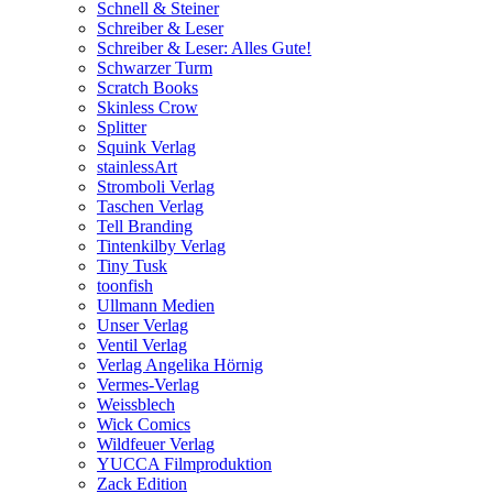
Schnell & Steiner
Schreiber & Leser
Schreiber & Leser: Alles Gute!
Schwarzer Turm
Scratch Books
Skinless Crow
Splitter
Squink Verlag
stainlessArt
Stromboli Verlag
Taschen Verlag
Tell Branding
Tintenkilby Verlag
Tiny Tusk
toonfish
Ullmann Medien
Unser Verlag
Ventil Verlag
Verlag Angelika Hörnig
Vermes-Verlag
Weissblech
Wick Comics
Wildfeuer Verlag
YUCCA Filmproduktion
Zack Edition