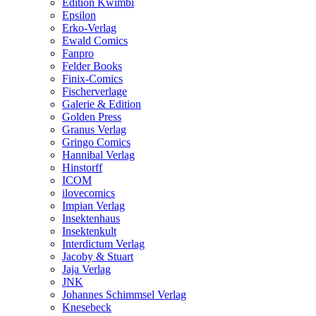
Edition Kwimbi
Epsilon
Erko-Verlag
Ewald Comics
Fanpro
Felder Books
Finix-Comics
Fischerverlage
Galerie & Edition
Golden Press
Granus Verlag
Gringo Comics
Hannibal Verlag
Hinstorff
ICOM
ilovecomics
Impian Verlag
Insektenhaus
Insektenkult
Interdictum Verlag
Jacoby & Stuart
Jaja Verlag
JNK
Johannes Schimmsel Verlag
Knesebeck