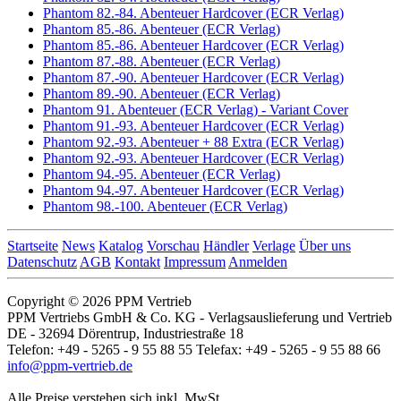
Phantom 82.-84. Abenteuer Hardcover (ECR Verlag)
Phantom 85.-86. Abenteuer (ECR Verlag)
Phantom 85.-86. Abenteuer Hardcover (ECR Verlag)
Phantom 87.-88. Abenteuer (ECR Verlag)
Phantom 87.-90. Abenteuer Hardcover (ECR Verlag)
Phantom 89.-90. Abenteuer (ECR Verlag)
Phantom 91. Abenteuer (ECR Verlag) - Variant Cover
Phantom 91.-93. Abenteuer Hardcover (ECR Verlag)
Phantom 92.-93. Abenteuer + 88 Extra (ECR Verlag)
Phantom 92.-93. Abenteuer Hardcover (ECR Verlag)
Phantom 94.-95. Abenteuer (ECR Verlag)
Phantom 94.-97. Abenteuer Hardcover (ECR Verlag)
Phantom 98.-100. Abenteuer (ECR Verlag)
Startseite
News
Katalog
Vorschau
Händler
Verlage
Über uns
Datenschutz
AGB
Kontakt
Impressum
Anmelden
Copyright © 2026 PPM Vertrieb
PPM Vertriebs GmbH & Co. KG - Verlagsauslieferung und Vertrieb
DE - 32694 Dörentrup, Industriestraße 18
Telefon: +49 - 5265 - 9 55 88 55 Telefax: +49 - 5265 - 9 55 88 66
info@ppm-vertrieb.de
Alle Preise verstehen sich inkl. MwSt.