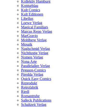
Kollektiv Hamburg
Konturblau
Kult Comics
Kult Editionen
Libellus
Loewe Verlag
Magical Familiars
Marcus Repp Verlag
MarGravio
Mohlberg Verlag
Mosaik
Naglschmid Verlag
Nichtlustig Verlag
Nomen Verlag
Nona Arte
Parallelallee Verlag
Pegasos-Comics
Piredda Verlag
Quick Easy Comics
Reprodukt
Retrofabrik
Riedl
Romantruhe
Salleck Publications
Schaltzeit Verlag