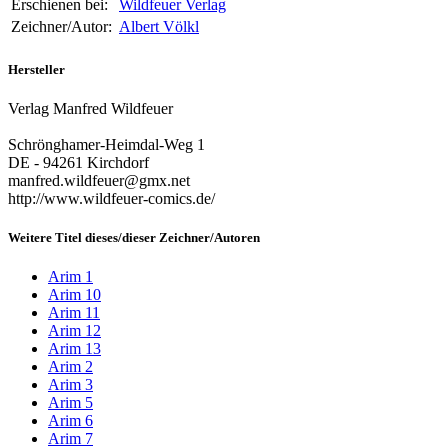
Erschienen bei:
Wildfeuer Verlag
Zeichner/Autor:
Albert Völkl
Hersteller
Verlag Manfred Wildfeuer
Schrönghamer-Heimdal-Weg 1
DE - 94261 Kirchdorf
manfred.wildfeuer@gmx.net
http://www.wildfeuer-comics.de/
Weitere Titel dieses/dieser Zeichner/Autoren
Arim 1
Arim 10
Arim 11
Arim 12
Arim 13
Arim 2
Arim 3
Arim 5
Arim 6
Arim 7