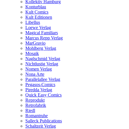
Kollektiv Hamburg
Konturblau
Kult Comics
Kult Editionen
Libellus
Loewe Verlag
Magical Familiars
Marcus Repp Verlag
MarGravio
Mohlberg Verlag
Mosaik
Naglschmid Verlag
Nichtlustig Verlag
Nomen Verlag
Nona Arte
Parallelallee Verlag
Pegasos-Comics
Piredda Verlag
Quick Easy Comics
Reprodukt
Retrofabrik
Riedl
Romantruhe
Salleck Publications
Schaltzeit Verlag