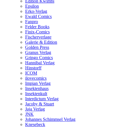
Edition Kwimbi
Epsilon
Erko-Verlag
Ewald Comics
Fanpro
Felder Books
Finix-Comics
Fischerverlage
Galerie & Edition
Golden Press
Granus Verlag
Gringo Comics
Hannibal Verlag
Hinstorff
ICOM
ilovecomics
Impian Verlag
Insektenhaus
Insektenkult
Interdictum Verlag
Jacoby & Stuart
Jaja Verlag
JNK
Johannes Schimmsel Verlag
Knesebeck