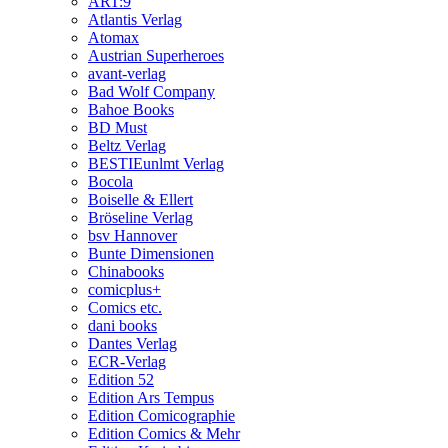
ART:9
Atlantis Verlag
Atomax
Austrian Superheroes
avant-verlag
Bad Wolf Company
Bahoe Books
BD Must
Beltz Verlag
BESTIEunlmt Verlag
Bocola
Boiselle & Ellert
Bröseline Verlag
bsv Hannover
Bunte Dimensionen
Chinabooks
comicplus+
Comics etc.
dani books
Dantes Verlag
ECR-Verlag
Edition 52
Edition Ars Tempus
Edition Comicographie
Edition Comics & Mehr