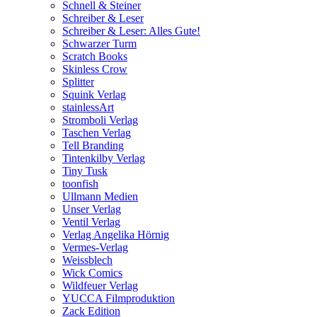
Schnell & Steiner
Schreiber & Leser
Schreiber & Leser: Alles Gute!
Schwarzer Turm
Scratch Books
Skinless Crow
Splitter
Squink Verlag
stainlessArt
Stromboli Verlag
Taschen Verlag
Tell Branding
Tintenkilby Verlag
Tiny Tusk
toonfish
Ullmann Medien
Unser Verlag
Ventil Verlag
Verlag Angelika Hörnig
Vermes-Verlag
Weissblech
Wick Comics
Wildfeuer Verlag
YUCCA Filmproduktion
Zack Edition