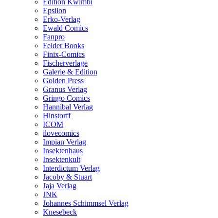
Edition Kwimbi
Epsilon
Erko-Verlag
Ewald Comics
Fanpro
Felder Books
Finix-Comics
Fischerverlage
Galerie & Edition
Golden Press
Granus Verlag
Gringo Comics
Hannibal Verlag
Hinstorff
ICOM
ilovecomics
Impian Verlag
Insektenhaus
Insektenkult
Interdictum Verlag
Jacoby & Stuart
Jaja Verlag
JNK
Johannes Schimmsel Verlag
Knesebeck