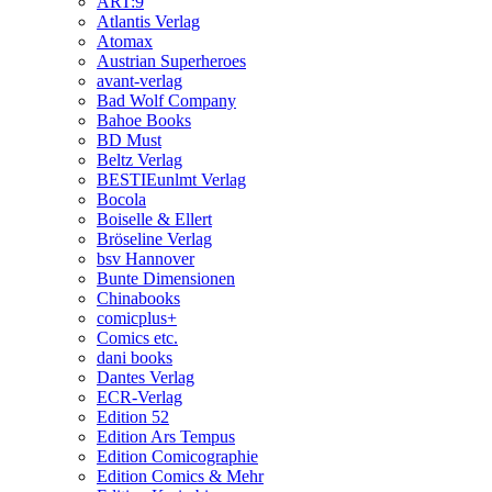
ART:9
Atlantis Verlag
Atomax
Austrian Superheroes
avant-verlag
Bad Wolf Company
Bahoe Books
BD Must
Beltz Verlag
BESTIEunlmt Verlag
Bocola
Boiselle & Ellert
Bröseline Verlag
bsv Hannover
Bunte Dimensionen
Chinabooks
comicplus+
Comics etc.
dani books
Dantes Verlag
ECR-Verlag
Edition 52
Edition Ars Tempus
Edition Comicographie
Edition Comics & Mehr