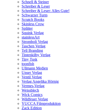
Schnell & Steiner
Schreiber & Leser
Schreiber & Leser: Alles Gute!
Schwarzer Turm
Scratch Books
Skinless Crow
Splitter
Squink Verlag
stainlessArt
Stromboli Verlag
Taschen Verlag
Tell Branding
Tintenkilby Verlag
Tiny Tusk
toonfish
Ullmann Medien
Unser Verlag
Ventil Verlag
Verlag Angelika Hörnig
Vermes-Verlag
Weissblech
Wick Comics
Wildfeuer Verlag
YUCCA Filmproduktion
Zack Edition