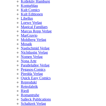
Kollektiv Hamburg
Konturblau
Kult Comics
Kult Editionen
Libellus
Loewe Verlag
Magical Familiars
Marcus Repp Verlag
MarGravio
Mohlberg Verlag
Mosaik
Naglschmid Verlag
Nichtlustig Verlag
Nomen Verlag
Nona Arte
Parallelallee Verlag
Pegasos-Comics
Piredda Verlag
Quick Easy Comics
Reprodukt
Retrofabrik
Riedl
Romantruhe
Salleck Publications
Schaltzeit Verlag