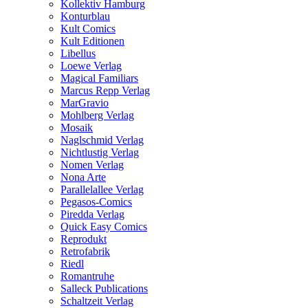
Kollektiv Hamburg
Konturblau
Kult Comics
Kult Editionen
Libellus
Loewe Verlag
Magical Familiars
Marcus Repp Verlag
MarGravio
Mohlberg Verlag
Mosaik
Naglschmid Verlag
Nichtlustig Verlag
Nomen Verlag
Nona Arte
Parallelallee Verlag
Pegasos-Comics
Piredda Verlag
Quick Easy Comics
Reprodukt
Retrofabrik
Riedl
Romantruhe
Salleck Publications
Schaltzeit Verlag