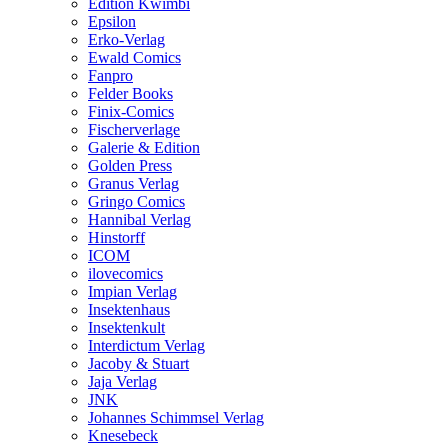
Edition Kwimbi
Epsilon
Erko-Verlag
Ewald Comics
Fanpro
Felder Books
Finix-Comics
Fischerverlage
Galerie & Edition
Golden Press
Granus Verlag
Gringo Comics
Hannibal Verlag
Hinstorff
ICOM
ilovecomics
Impian Verlag
Insektenhaus
Insektenkult
Interdictum Verlag
Jacoby & Stuart
Jaja Verlag
JNK
Johannes Schimmsel Verlag
Knesebeck