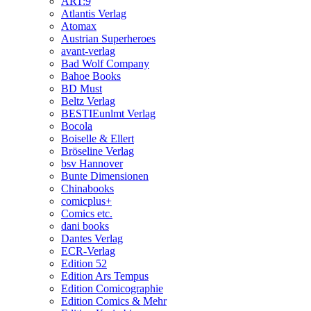
ART:9
Atlantis Verlag
Atomax
Austrian Superheroes
avant-verlag
Bad Wolf Company
Bahoe Books
BD Must
Beltz Verlag
BESTIEunlmt Verlag
Bocola
Boiselle & Ellert
Bröseline Verlag
bsv Hannover
Bunte Dimensionen
Chinabooks
comicplus+
Comics etc.
dani books
Dantes Verlag
ECR-Verlag
Edition 52
Edition Ars Tempus
Edition Comicographie
Edition Comics & Mehr