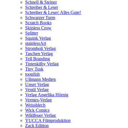
Schnell & Steiner
Schreiber & Leser
Schreiber & Leser: Alles Gute!
Schwarzer Turm
Scratch Books
Skinless Crow
Splitter
Squink Verlag
stainlessArt
Stromboli Verlag
Taschen Verlag
Tell Branding
Tintenkilby Verlag
Tiny Tusk
toonfish
Ullmann Medien
Unser Verlag
Ventil Verlag
Verlag Angelika Hörnig
Vermes-Verlag
Weissblech
Wick Comics
Wildfeuer Verlag
YUCCA Filmproduktion
Zack Edition