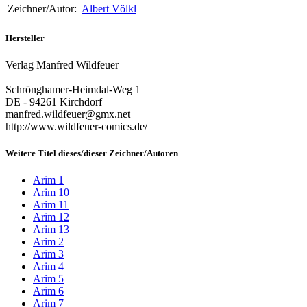
Zeichner/Autor:
Albert Völkl
Hersteller
Verlag Manfred Wildfeuer
Schrönghamer-Heimdal-Weg 1
DE - 94261 Kirchdorf
manfred.wildfeuer@gmx.net
http://www.wildfeuer-comics.de/
Weitere Titel dieses/dieser Zeichner/Autoren
Arim 1
Arim 10
Arim 11
Arim 12
Arim 13
Arim 2
Arim 3
Arim 4
Arim 5
Arim 6
Arim 7