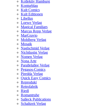
Kollektiv Hamburg
Konturblau
Kult Comics
Kult Editionen
Libellus
Loewe Verlag
Magical Familiars
Marcus Repp Verlag
MarGravio
Mohlberg Verlag
Mosaik
Naglschmid Verlag
Nichtlustig Verlag
Nomen Verlag
Nona Arte
Parallelallee Verlag
Pegasos-Comics
Piredda Verlag
Quick Easy Comics
Reprodukt
Retrofabrik
Riedl
Romantruhe
Salleck Publications
Schaltzeit Verlag