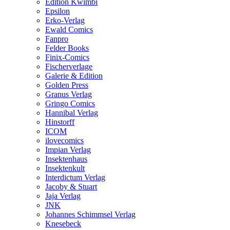
Edition Kwimbi
Epsilon
Erko-Verlag
Ewald Comics
Fanpro
Felder Books
Finix-Comics
Fischerverlage
Galerie & Edition
Golden Press
Granus Verlag
Gringo Comics
Hannibal Verlag
Hinstorff
ICOM
ilovecomics
Impian Verlag
Insektenhaus
Insektenkult
Interdictum Verlag
Jacoby & Stuart
Jaja Verlag
JNK
Johannes Schimmsel Verlag
Knesebeck