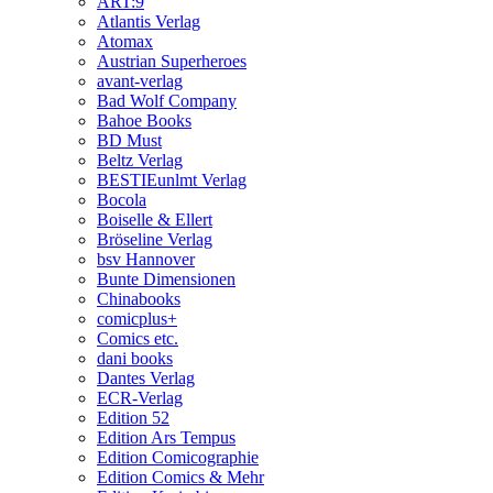
ART:9
Atlantis Verlag
Atomax
Austrian Superheroes
avant-verlag
Bad Wolf Company
Bahoe Books
BD Must
Beltz Verlag
BESTIEunlmt Verlag
Bocola
Boiselle & Ellert
Bröseline Verlag
bsv Hannover
Bunte Dimensionen
Chinabooks
comicplus+
Comics etc.
dani books
Dantes Verlag
ECR-Verlag
Edition 52
Edition Ars Tempus
Edition Comicographie
Edition Comics & Mehr