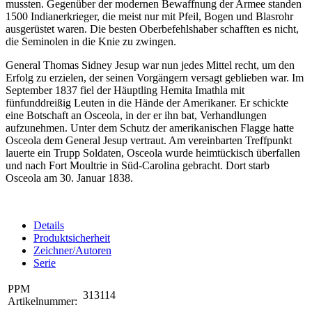
mussten. Gegenüber der modernen Bewaffnung der Armee standen
1500 Indianerkrieger, die meist nur mit Pfeil, Bogen und Blasrohr
ausgerüstet waren. Die besten Oberbefehlshaber schafften es nicht,
die Seminolen in die Knie zu zwingen.
General Thomas Sidney Jesup war nun jedes Mittel recht, um den
Erfolg zu erzielen, der seinen Vorgängern versagt geblieben war. Im
September 1837 fiel der Häuptling Hemita Imathla mit
fünfunddreißig Leuten in die Hände der Amerikaner. Er schickte
eine Botschaft an Osceola, in der er ihn bat, Verhandlungen
aufzunehmen. Unter dem Schutz der amerikanischen Flagge hatte
Osceola dem General Jesup vertraut. Am vereinbarten Treffpunkt
lauerte ein Trupp Soldaten, Osceola wurde heimtückisch überfallen
und nach Fort Moultrie in Süd-Carolina gebracht. Dort starb
Osceola am 30. Januar 1838.
Details
Produktsicherheit
Zeichner/Autoren
Serie
PPM
313114
Artikelnummer: