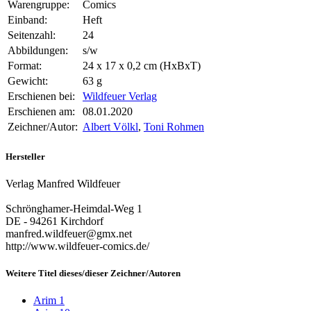
Warengruppe:
Comics
Einband:
Heft
Seitenzahl:
24
Abbildungen:
s/w
Format:
24 x 17 x 0,2 cm (HxBxT)
Gewicht:
63 g
Erschienen bei:
Wildfeuer Verlag
Erschienen am:
08.01.2020
Zeichner/Autor:
Albert Völkl
,
Toni Rohmen
Hersteller
Verlag Manfred Wildfeuer
Schrönghamer-Heimdal-Weg 1
DE - 94261 Kirchdorf
manfred.wildfeuer@gmx.net
http://www.wildfeuer-comics.de/
Weitere Titel dieses/dieser Zeichner/Autoren
Arim 1