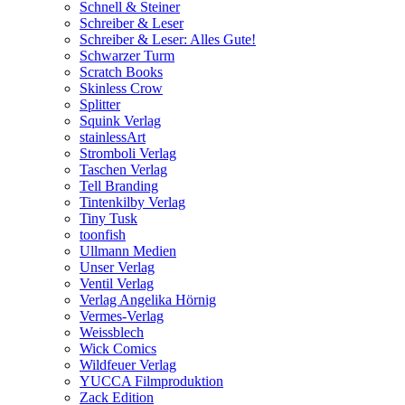
Schnell & Steiner
Schreiber & Leser
Schreiber & Leser: Alles Gute!
Schwarzer Turm
Scratch Books
Skinless Crow
Splitter
Squink Verlag
stainlessArt
Stromboli Verlag
Taschen Verlag
Tell Branding
Tintenkilby Verlag
Tiny Tusk
toonfish
Ullmann Medien
Unser Verlag
Ventil Verlag
Verlag Angelika Hörnig
Vermes-Verlag
Weissblech
Wick Comics
Wildfeuer Verlag
YUCCA Filmproduktion
Zack Edition