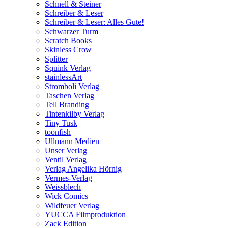
Schnell & Steiner
Schreiber & Leser
Schreiber & Leser: Alles Gute!
Schwarzer Turm
Scratch Books
Skinless Crow
Splitter
Squink Verlag
stainlessArt
Stromboli Verlag
Taschen Verlag
Tell Branding
Tintenkilby Verlag
Tiny Tusk
toonfish
Ullmann Medien
Unser Verlag
Ventil Verlag
Verlag Angelika Hörnig
Vermes-Verlag
Weissblech
Wick Comics
Wildfeuer Verlag
YUCCA Filmproduktion
Zack Edition