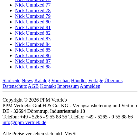
Nick Unmixed 77
Nick Unmixed 78
Nick Unmixed 79
Nick Unmixed 80
Nick Unmixed 81
Nick Unmixed 82
Nick Unmixed 83
Nick Unmixed 84
Nick Unmixed 85
Nick Unmixed 86
Nick Unmixed 87
Nick Unmixed 88
Startseite
News
Katalog
Vorschau
Händler
Verlage
Über uns
Datenschutz
AGB
Kontakt
Impressum
Anmelden
Copyright © 2026 PPM Vertrieb
PPM Vertriebs GmbH & Co. KG - Verlagsauslieferung und Vertrieb
DE - 32694 Dörentrup, Industriestraße 18
Telefon: +49 - 5265 - 9 55 88 55 Telefax: +49 - 5265 - 9 55 88 66
info@ppm-vertrieb.de
Alle Preise verstehen sich inkl. MwSt.