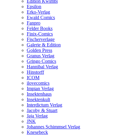
Edition Kwimbi
Epsilon
Erko-Verlag
Ewald Comics
Fanpro
Felder Books
Finix-Comics
Fischerverlage
Galerie & Edition
Golden Press
Granus Verlag
Gringo Comics
Hannibal Verlag
Hinstorff
ICOM
ilovecomics
Impian Verlag
Insektenhaus
Insektenkult
Interdictum Verlag
Jacoby & Stuart
Jaja Verlag
JNK
Johannes Schimmsel Verlag
Knesebeck