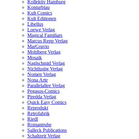
Kollektiv Hamburg
Konturblau
Kult Comics
Kult Editionen
Libellus
Loewe Verlag
Magical Familiars
Marcus Repp Verlag
MarGravio
Mohlberg Verlag
Mosaik
Naglschmid Verlag
Nichtlustig Verlag
Nomen Verlag
Nona Arte
Parallelallee Verlag
Pegasos-Comics
Piredda Verlag
Quick Easy Comics
Reprodukt
Retrofabrik
Riedl
Romantruhe
Salleck Publications
Schaltzeit Verlag