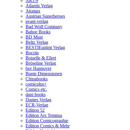
ART:9
Atlantis Verlag
Atomax
Austrian Superheroes
avant-verlag
Bad Wolf Company
Bahoe Books
BD Must
Beltz Verlag
BESTIEunlmt Verlag
Bocola
Boiselle & Ellert
Bröseline Verlag
bsv Hannover
Bunte Dimensionen
Chinabooks
comicplus+
Comics etc.
dani books
Dantes Verlag
ECR-Verlag
Edition 52
Edition Ars Tempus
Edition Comicographie
Edition Comics & Mehr