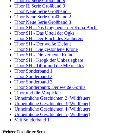
Tibor II. Serie Großband 8
Tibor II. Serie Großband 9
Tibor Neue Serie Großband 1
Tibor Neue Serie Großband 2
Tibor Neue Serie Großband 3
Tibor SH - Das Ungeheuer der Kuna Bucht
Tibor SH - Das Urteil der Ogks
Tibor SH - Der Fluch des Zauberers
Tibor SH - Der weiße Elefant
Tibor SH - Die gestohlene Krone
Tibor SH - Die verhexte Ruine
Tibor SH - Krogk der Unbesiegbare
Tibor SH - Tibor und die Mixpickles
Tibor Sonderband 1
Tibor Sonderband 2
Tibor Sonderband 3
Tibor Sonderband: Der weiße Gorilla
Tibor und die Mixpickles
Unheimliche Geschichten 2 (Wildfeuer)
Unheimliche Geschichten 3 (Wildfeuer)
Unheimliche Geschichten 4 (Wildfeuer)
Unheimliche Geschichten 5 (Wildfeuer)
Veit Sonderband 1
Weitere Titel dieser Serie