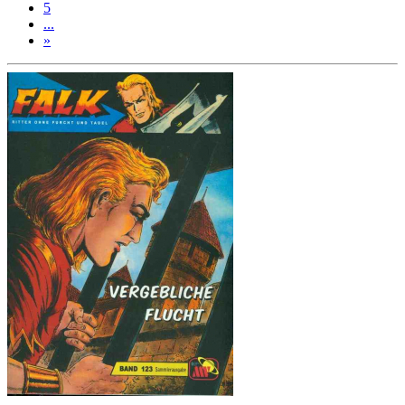
5
...
»