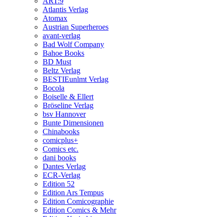
ART:9
Atlantis Verlag
Atomax
Austrian Superheroes
avant-verlag
Bad Wolf Company
Bahoe Books
BD Must
Beltz Verlag
BESTIEunlmt Verlag
Bocola
Boiselle & Ellert
Bröseline Verlag
bsv Hannover
Bunte Dimensionen
Chinabooks
comicplus+
Comics etc.
dani books
Dantes Verlag
ECR-Verlag
Edition 52
Edition Ars Tempus
Edition Comicographie
Edition Comics & Mehr