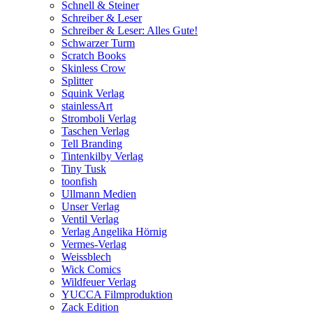
Schnell & Steiner
Schreiber & Leser
Schreiber & Leser: Alles Gute!
Schwarzer Turm
Scratch Books
Skinless Crow
Splitter
Squink Verlag
stainlessArt
Stromboli Verlag
Taschen Verlag
Tell Branding
Tintenkilby Verlag
Tiny Tusk
toonfish
Ullmann Medien
Unser Verlag
Ventil Verlag
Verlag Angelika Hörnig
Vermes-Verlag
Weissblech
Wick Comics
Wildfeuer Verlag
YUCCA Filmproduktion
Zack Edition