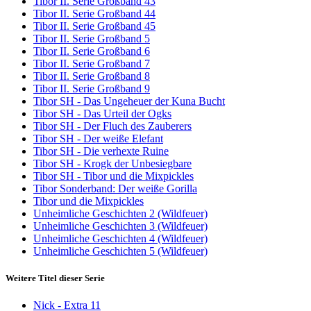
Tibor II. Serie Großband 43
Tibor II. Serie Großband 44
Tibor II. Serie Großband 45
Tibor II. Serie Großband 5
Tibor II. Serie Großband 6
Tibor II. Serie Großband 7
Tibor II. Serie Großband 8
Tibor II. Serie Großband 9
Tibor SH - Das Ungeheuer der Kuna Bucht
Tibor SH - Das Urteil der Ogks
Tibor SH - Der Fluch des Zauberers
Tibor SH - Der weiße Elefant
Tibor SH - Die verhexte Ruine
Tibor SH - Krogk der Unbesiegbare
Tibor SH - Tibor und die Mixpickles
Tibor Sonderband: Der weiße Gorilla
Tibor und die Mixpickles
Unheimliche Geschichten 2 (Wildfeuer)
Unheimliche Geschichten 3 (Wildfeuer)
Unheimliche Geschichten 4 (Wildfeuer)
Unheimliche Geschichten 5 (Wildfeuer)
Weitere Titel dieser Serie
Nick - Extra 11