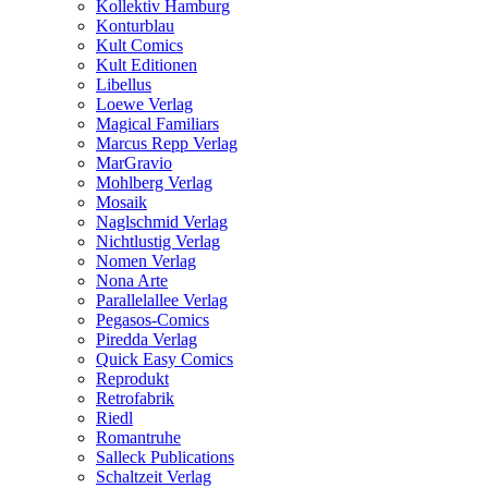
Kollektiv Hamburg
Konturblau
Kult Comics
Kult Editionen
Libellus
Loewe Verlag
Magical Familiars
Marcus Repp Verlag
MarGravio
Mohlberg Verlag
Mosaik
Naglschmid Verlag
Nichtlustig Verlag
Nomen Verlag
Nona Arte
Parallelallee Verlag
Pegasos-Comics
Piredda Verlag
Quick Easy Comics
Reprodukt
Retrofabrik
Riedl
Romantruhe
Salleck Publications
Schaltzeit Verlag