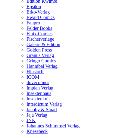
Edition Kwimbi
Epsilon
Erko-Verlag
Ewald Comics
Fanpro
Felder Books
Finix-Comics
Fischerverlage
Galerie & Edition
Golden Press
Granus Verlag
Gringo Comics
Hannibal Verlag
Hinstorff
ICOM
ilovecomics
Impian Verlag
Insektenhaus
Insektenkult
Interdictum Verlag
Jacoby & Stuart
Jaja Verlag
JNK
Johannes Schimmsel Verlag
Knesebeck