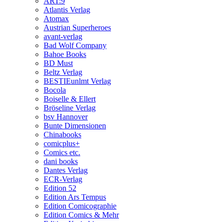
ART:9
Atlantis Verlag
Atomax
Austrian Superheroes
avant-verlag
Bad Wolf Company
Bahoe Books
BD Must
Beltz Verlag
BESTIEunlmt Verlag
Bocola
Boiselle & Ellert
Bröseline Verlag
bsv Hannover
Bunte Dimensionen
Chinabooks
comicplus+
Comics etc.
dani books
Dantes Verlag
ECR-Verlag
Edition 52
Edition Ars Tempus
Edition Comicographie
Edition Comics & Mehr