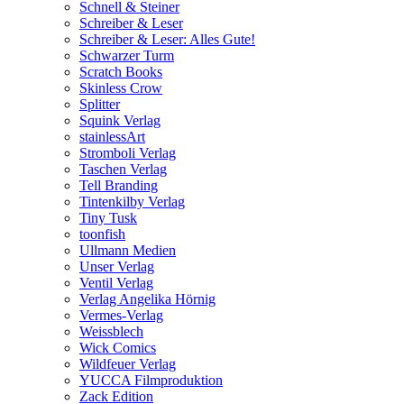
Schnell & Steiner
Schreiber & Leser
Schreiber & Leser: Alles Gute!
Schwarzer Turm
Scratch Books
Skinless Crow
Splitter
Squink Verlag
stainlessArt
Stromboli Verlag
Taschen Verlag
Tell Branding
Tintenkilby Verlag
Tiny Tusk
toonfish
Ullmann Medien
Unser Verlag
Ventil Verlag
Verlag Angelika Hörnig
Vermes-Verlag
Weissblech
Wick Comics
Wildfeuer Verlag
YUCCA Filmproduktion
Zack Edition