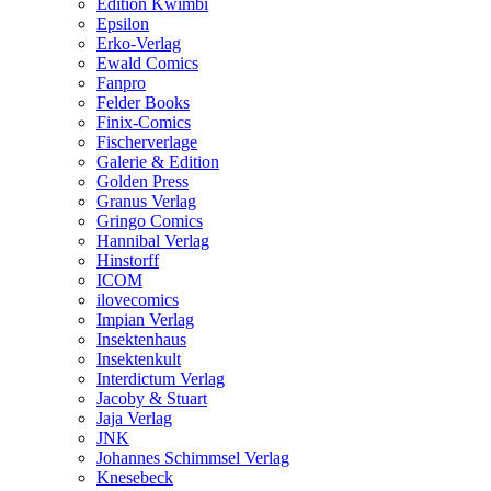
Edition Kwimbi
Epsilon
Erko-Verlag
Ewald Comics
Fanpro
Felder Books
Finix-Comics
Fischerverlage
Galerie & Edition
Golden Press
Granus Verlag
Gringo Comics
Hannibal Verlag
Hinstorff
ICOM
ilovecomics
Impian Verlag
Insektenhaus
Insektenkult
Interdictum Verlag
Jacoby & Stuart
Jaja Verlag
JNK
Johannes Schimmsel Verlag
Knesebeck