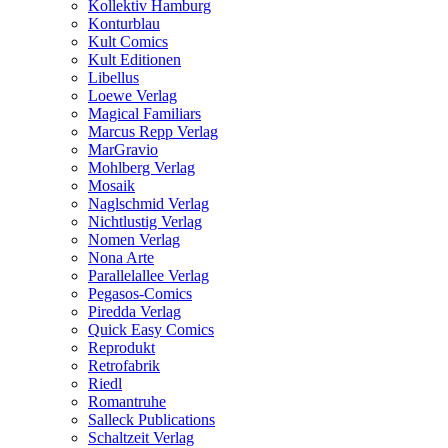
Kollektiv Hamburg
Konturblau
Kult Comics
Kult Editionen
Libellus
Loewe Verlag
Magical Familiars
Marcus Repp Verlag
MarGravio
Mohlberg Verlag
Mosaik
Naglschmid Verlag
Nichtlustig Verlag
Nomen Verlag
Nona Arte
Parallelallee Verlag
Pegasos-Comics
Piredda Verlag
Quick Easy Comics
Reprodukt
Retrofabrik
Riedl
Romantruhe
Salleck Publications
Schaltzeit Verlag