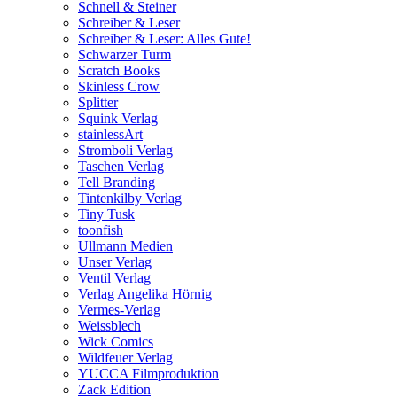
Schnell & Steiner
Schreiber & Leser
Schreiber & Leser: Alles Gute!
Schwarzer Turm
Scratch Books
Skinless Crow
Splitter
Squink Verlag
stainlessArt
Stromboli Verlag
Taschen Verlag
Tell Branding
Tintenkilby Verlag
Tiny Tusk
toonfish
Ullmann Medien
Unser Verlag
Ventil Verlag
Verlag Angelika Hörnig
Vermes-Verlag
Weissblech
Wick Comics
Wildfeuer Verlag
YUCCA Filmproduktion
Zack Edition