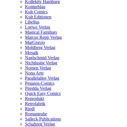
Kollektiv Hamburg
Konturblau
Kult Comics
Kult Editionen
Libellus
Loewe Verlag
Magical Familiars
Marcus Repp Verlag
MarGravio
Mohlberg Verlag
Mosaik
Naglschmid Verlag
Nichtlustig Verlag
Nomen Verlag
Nona Arte
Parallelallee Verlag
Pegasos-Comics
Piredda Verlag
Quick Easy Comics
Reprodukt
Retrofabrik
Riedl
Romantruhe
Salleck Publications
Schaltzeit Verlag