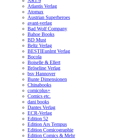
ART:9
Atlantis Verlag
Atomax
Austrian Superheroes
avant-verlag
Bad Wolf Company
Bahoe Books
BD Must
Beltz Verlag
BESTIEunlmt Verlag
Bocola
Boiselle & Ellert
Bröseline Verlag
bsv Hannover
Bunte Dimensionen
Chinabooks
comicplus+
Comics etc.
dani books
Dantes Verlag
ECR-Verlag
Edition 52
Edition Ars Tempus
Edition Comicographie
Edition Comics & Mehr