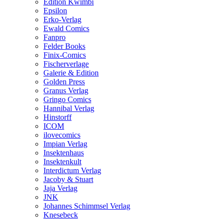
Edition Kwimbi
Epsilon
Erko-Verlag
Ewald Comics
Fanpro
Felder Books
Finix-Comics
Fischerverlage
Galerie & Edition
Golden Press
Granus Verlag
Gringo Comics
Hannibal Verlag
Hinstorff
ICOM
ilovecomics
Impian Verlag
Insektenhaus
Insektenkult
Interdictum Verlag
Jacoby & Stuart
Jaja Verlag
JNK
Johannes Schimmsel Verlag
Knesebeck