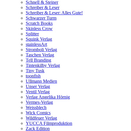
Schnell & Steiner
Schreiber & Leser
Schreiber & Leser: Alles Gute!
Schwarzer Turm
Scratch Books
Skinless Crow
Splitter
Squink Verlag
stainlessArt
Stromboli Verlag
Taschen Verlag
Tell Branding
Tintenkilby Verlag
Tiny Tusk
toonfish
Ullmann Medien
Unser Verlag
Ventil Verlag
Verlag Angelika Hörnig
Vermes-Verlag
Weissblech
Wick Comics
Wildfeuer Verlag
YUCCA Filmproduktion
Zack Edition