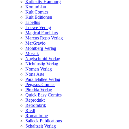
Kollektiv Hamburg
Konturblau
Kult Comics
Kult Editionen
Libellus
Loewe Verlag
Magical Familiars
Marcus Repp Verlag
MarGravio
Mohlberg Verlag
Mosaik
Naglschmid Verlag
Nichtlustig Verlag
Nomen Verlag
Nona Arte
Parallelallee Verlag
Pegasos-Comics
Piredda Verlag
Quick Easy Comics
Reprodukt
Retrofabrik
Riedl
Romantruhe
Salleck Publications
Schaltzeit Verlag