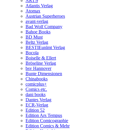
ART:9
Atlantis Verlag
Atomax
Austrian Superheroes
avant-verlag
Bad Wolf Company
Bahoe Books
BD Must
Beltz Verlag
BESTIEunlmt Verlag
Bocola
Boiselle & Ellert
Bröseline Verlag
bsv Hannover
Bunte Dimensionen
Chinabooks
comicplus+
Comics etc.
dani books
Dantes Verlag
ECR-Verlag
Edition 52
Edition Ars Tempus
Edition Comicographie
Edition Comics & Mehr