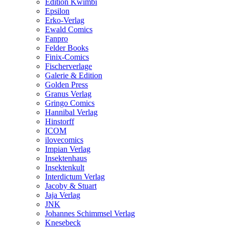
Edition Kwimbi
Epsilon
Erko-Verlag
Ewald Comics
Fanpro
Felder Books
Finix-Comics
Fischerverlage
Galerie & Edition
Golden Press
Granus Verlag
Gringo Comics
Hannibal Verlag
Hinstorff
ICOM
ilovecomics
Impian Verlag
Insektenhaus
Insektenkult
Interdictum Verlag
Jacoby & Stuart
Jaja Verlag
JNK
Johannes Schimmsel Verlag
Knesebeck