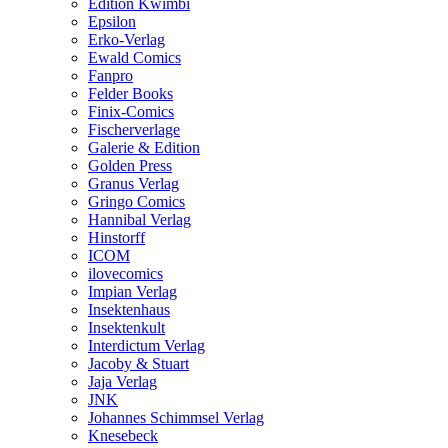
Edition Kwimbi
Epsilon
Erko-Verlag
Ewald Comics
Fanpro
Felder Books
Finix-Comics
Fischerverlage
Galerie & Edition
Golden Press
Granus Verlag
Gringo Comics
Hannibal Verlag
Hinstorff
ICOM
ilovecomics
Impian Verlag
Insektenhaus
Insektenkult
Interdictum Verlag
Jacoby & Stuart
Jaja Verlag
JNK
Johannes Schimmsel Verlag
Knesebeck