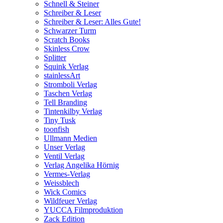
Schnell & Steiner
Schreiber & Leser
Schreiber & Leser: Alles Gute!
Schwarzer Turm
Scratch Books
Skinless Crow
Splitter
Squink Verlag
stainlessArt
Stromboli Verlag
Taschen Verlag
Tell Branding
Tintenkilby Verlag
Tiny Tusk
toonfish
Ullmann Medien
Unser Verlag
Ventil Verlag
Verlag Angelika Hörnig
Vermes-Verlag
Weissblech
Wick Comics
Wildfeuer Verlag
YUCCA Filmproduktion
Zack Edition