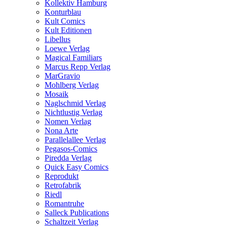
Kollektiv Hamburg
Konturblau
Kult Comics
Kult Editionen
Libellus
Loewe Verlag
Magical Familiars
Marcus Repp Verlag
MarGravio
Mohlberg Verlag
Mosaik
Naglschmid Verlag
Nichtlustig Verlag
Nomen Verlag
Nona Arte
Parallelallee Verlag
Pegasos-Comics
Piredda Verlag
Quick Easy Comics
Reprodukt
Retrofabrik
Riedl
Romantruhe
Salleck Publications
Schaltzeit Verlag