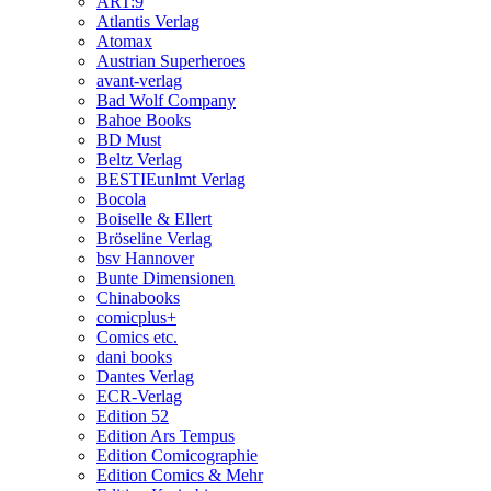
ART:9
Atlantis Verlag
Atomax
Austrian Superheroes
avant-verlag
Bad Wolf Company
Bahoe Books
BD Must
Beltz Verlag
BESTIEunlmt Verlag
Bocola
Boiselle & Ellert
Bröseline Verlag
bsv Hannover
Bunte Dimensionen
Chinabooks
comicplus+
Comics etc.
dani books
Dantes Verlag
ECR-Verlag
Edition 52
Edition Ars Tempus
Edition Comicographie
Edition Comics & Mehr