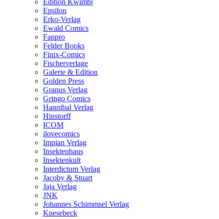
Edition Kwimbi
Epsilon
Erko-Verlag
Ewald Comics
Fanpro
Felder Books
Finix-Comics
Fischerverlage
Galerie & Edition
Golden Press
Granus Verlag
Gringo Comics
Hannibal Verlag
Hinstorff
ICOM
ilovecomics
Impian Verlag
Insektenhaus
Insektenkult
Interdictum Verlag
Jacoby & Stuart
Jaja Verlag
JNK
Johannes Schimmsel Verlag
Knesebeck