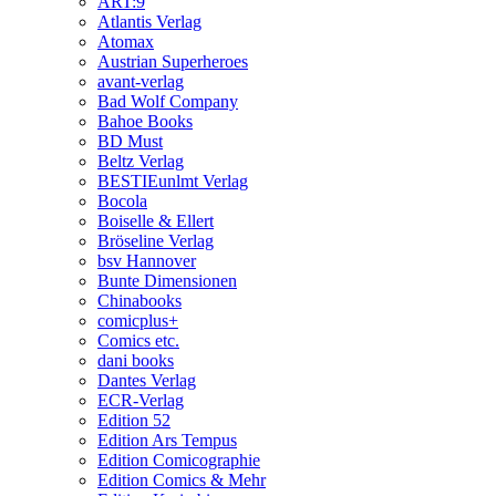
ART:9
Atlantis Verlag
Atomax
Austrian Superheroes
avant-verlag
Bad Wolf Company
Bahoe Books
BD Must
Beltz Verlag
BESTIEunlmt Verlag
Bocola
Boiselle & Ellert
Bröseline Verlag
bsv Hannover
Bunte Dimensionen
Chinabooks
comicplus+
Comics etc.
dani books
Dantes Verlag
ECR-Verlag
Edition 52
Edition Ars Tempus
Edition Comicographie
Edition Comics & Mehr