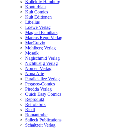
Kollektiv Hamburg
Konturblau
Kult Comics
Kult Editionen
Libellus
Loewe Verlag
Magical Familiars
Marcus Repp Verlag
MarGravio
Mohlberg Verlag
Mosaik
Naglschmid Verlag
Nichtlustig Verlag
Nomen Verlag
Nona Arte
Parallelallee Verlag
Pegasos-Comics
Piredda Verlag
Quick Easy Comics
Reprodukt
Retrofabrik
Riedl
Romantruhe
Salleck Publications
Schaltzeit Verlag