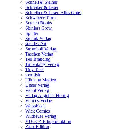
Schnell & Steiner
Schreiber & Leser
Schreiber & Leser: Alles Gute!
Schwarzer Turm
Scratch Books
Skinless Crow
Splitter
Squink Verlag
stainlessArt
Stromboli Verlag
Taschen Verlag
Tell Branding
Tintenkilby Verlag
Tiny Tusk
toonfish
Ullmann Medien
Unser Verlag
Ventil Verlag
Verlag Angelika Hörnig
Vermes-Verlag
Weissblech
Wick Comics
Wildfeuer Verlag
YUCCA Filmproduktion
Zack Edition