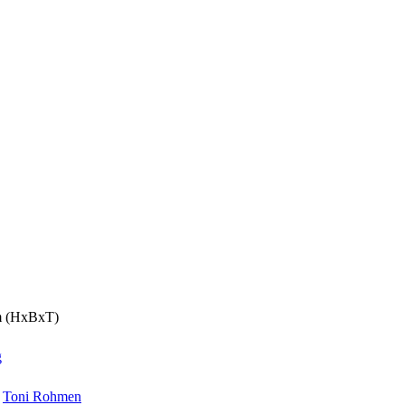
cm (HxBxT)
g
,
Toni Rohmen