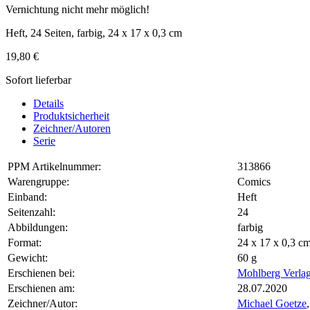
Vernichtung nicht mehr möglich!
Heft, 24 Seiten, farbig, 24 x 17 x 0,3 cm
19,80 €
Sofort lieferbar
Details
Produktsicherheit
Zeichner/Autoren
Serie
PPM Artikelnummer:
313866
Warengruppe:
Comics
Einband:
Heft
Seitenzahl:
24
Abbildungen:
farbig
Format:
24 x 17 x 0,3 
Gewicht:
60 g
Erschienen bei:
Mohlberg Verla
Erschienen am:
28.07.2020
Zeichner/Autor:
Michael Goetze