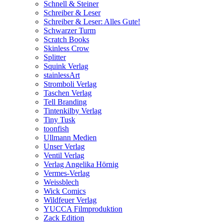
Schnell & Steiner
Schreiber & Leser
Schreiber & Leser: Alles Gute!
Schwarzer Turm
Scratch Books
Skinless Crow
Splitter
Squink Verlag
stainlessArt
Stromboli Verlag
Taschen Verlag
Tell Branding
Tintenkilby Verlag
Tiny Tusk
toonfish
Ullmann Medien
Unser Verlag
Ventil Verlag
Verlag Angelika Hörnig
Vermes-Verlag
Weissblech
Wick Comics
Wildfeuer Verlag
YUCCA Filmproduktion
Zack Edition