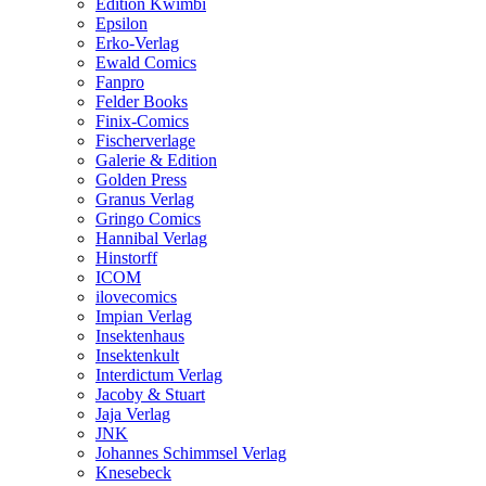
Edition Kwimbi
Epsilon
Erko-Verlag
Ewald Comics
Fanpro
Felder Books
Finix-Comics
Fischerverlage
Galerie & Edition
Golden Press
Granus Verlag
Gringo Comics
Hannibal Verlag
Hinstorff
ICOM
ilovecomics
Impian Verlag
Insektenhaus
Insektenkult
Interdictum Verlag
Jacoby & Stuart
Jaja Verlag
JNK
Johannes Schimmsel Verlag
Knesebeck