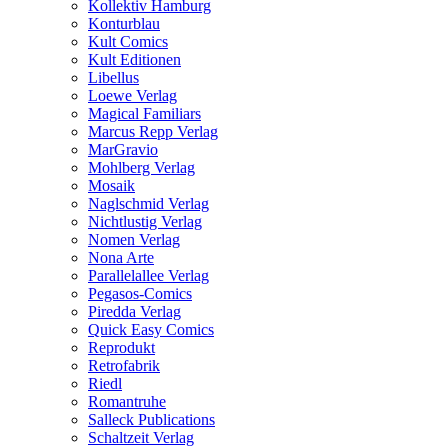
Kollektiv Hamburg
Konturblau
Kult Comics
Kult Editionen
Libellus
Loewe Verlag
Magical Familiars
Marcus Repp Verlag
MarGravio
Mohlberg Verlag
Mosaik
Naglschmid Verlag
Nichtlustig Verlag
Nomen Verlag
Nona Arte
Parallelallee Verlag
Pegasos-Comics
Piredda Verlag
Quick Easy Comics
Reprodukt
Retrofabrik
Riedl
Romantruhe
Salleck Publications
Schaltzeit Verlag