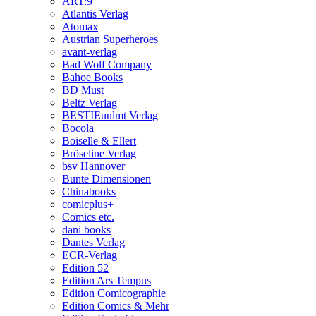
ART:9
Atlantis Verlag
Atomax
Austrian Superheroes
avant-verlag
Bad Wolf Company
Bahoe Books
BD Must
Beltz Verlag
BESTIEunlmt Verlag
Bocola
Boiselle & Ellert
Bröseline Verlag
bsv Hannover
Bunte Dimensionen
Chinabooks
comicplus+
Comics etc.
dani books
Dantes Verlag
ECR-Verlag
Edition 52
Edition Ars Tempus
Edition Comicographie
Edition Comics & Mehr