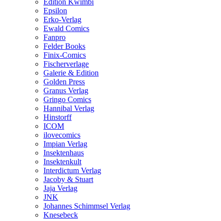
Edition Kwimbi
Epsilon
Erko-Verlag
Ewald Comics
Fanpro
Felder Books
Finix-Comics
Fischerverlage
Galerie & Edition
Golden Press
Granus Verlag
Gringo Comics
Hannibal Verlag
Hinstorff
ICOM
ilovecomics
Impian Verlag
Insektenhaus
Insektenkult
Interdictum Verlag
Jacoby & Stuart
Jaja Verlag
JNK
Johannes Schimmsel Verlag
Knesebeck