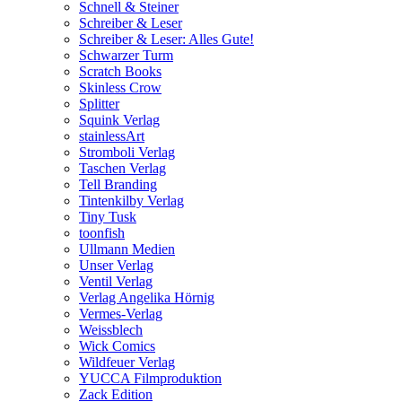
Schnell & Steiner
Schreiber & Leser
Schreiber & Leser: Alles Gute!
Schwarzer Turm
Scratch Books
Skinless Crow
Splitter
Squink Verlag
stainlessArt
Stromboli Verlag
Taschen Verlag
Tell Branding
Tintenkilby Verlag
Tiny Tusk
toonfish
Ullmann Medien
Unser Verlag
Ventil Verlag
Verlag Angelika Hörnig
Vermes-Verlag
Weissblech
Wick Comics
Wildfeuer Verlag
YUCCA Filmproduktion
Zack Edition