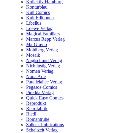
Kollektiv Hamburg
Konturblau
Kult Comics
Kult Editionen
Libellus
Loewe Verlag
Magical Familiars
Marcus Repp Verlag
MarGravio
Mohlberg Verlag
Mosaik
Naglschmid Verlag
Nichtlustig Verlag
Nomen Verlag
Nona Arte
Parallelallee Verlag
Pegasos-Comics
Piredda Verlag
Quick Easy Comics
Reprodukt
Retrofabrik
Riedl
Romantruhe
Salleck Publications
Schaltzeit Verlag