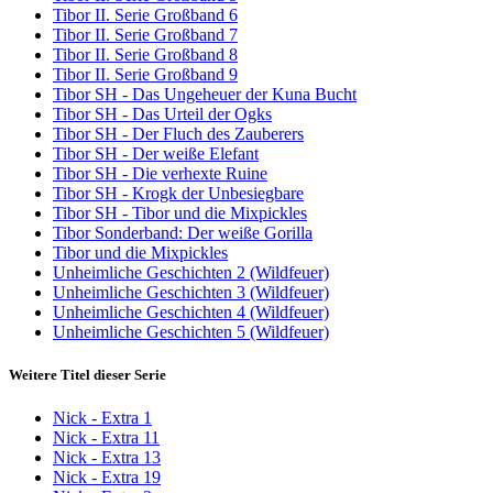
Tibor II. Serie Großband 6
Tibor II. Serie Großband 7
Tibor II. Serie Großband 8
Tibor II. Serie Großband 9
Tibor SH - Das Ungeheuer der Kuna Bucht
Tibor SH - Das Urteil der Ogks
Tibor SH - Der Fluch des Zauberers
Tibor SH - Der weiße Elefant
Tibor SH - Die verhexte Ruine
Tibor SH - Krogk der Unbesiegbare
Tibor SH - Tibor und die Mixpickles
Tibor Sonderband: Der weiße Gorilla
Tibor und die Mixpickles
Unheimliche Geschichten 2 (Wildfeuer)
Unheimliche Geschichten 3 (Wildfeuer)
Unheimliche Geschichten 4 (Wildfeuer)
Unheimliche Geschichten 5 (Wildfeuer)
Weitere Titel dieser Serie
Nick - Extra 1
Nick - Extra 11
Nick - Extra 13
Nick - Extra 19