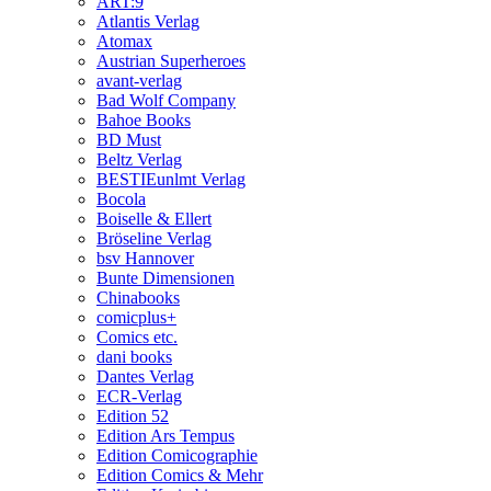
ART:9
Atlantis Verlag
Atomax
Austrian Superheroes
avant-verlag
Bad Wolf Company
Bahoe Books
BD Must
Beltz Verlag
BESTIEunlmt Verlag
Bocola
Boiselle & Ellert
Bröseline Verlag
bsv Hannover
Bunte Dimensionen
Chinabooks
comicplus+
Comics etc.
dani books
Dantes Verlag
ECR-Verlag
Edition 52
Edition Ars Tempus
Edition Comicographie
Edition Comics & Mehr