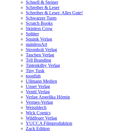
Schnell & Steiner
Schreiber & Leser
Schreiber & Leser: Alles Gute!
Schwarzer Turm
Scratch Books
Skinless Crow
Splitter
Squink Verlag
stainlessArt
Stromboli Verlag
Taschen Verlag
Tell Branding
Tintenkilby Verlag
Tiny Tusk
toonfish
Ullmann Medien
Unser Verlag
Ventil Verlag
Verlag Angelika Hörnig
Vermes-Verlag
Weissblech
Wick Comics
Wildfeuer Verlag
YUCCA Filmproduktion
Zack Edition