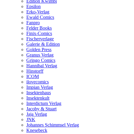
Edition Kwimbi
Epsilon
Erko-Verlag
Ewald Comics
Fanpro
Felder Books
Finix-Comics
Fischerverlage
Galerie & Edition
Golden Press
Granus Verlag
Gringo Comics
Hannibal Verlag
Hinstorff
ICOM
ilovecomics
Impian Verlag
Insektenhaus
Insektenkult
Interdictum Verlag
Jacoby & Stuart
Jaja Verlag
JNK
Johannes Schimmsel Verlag
Knesebeck