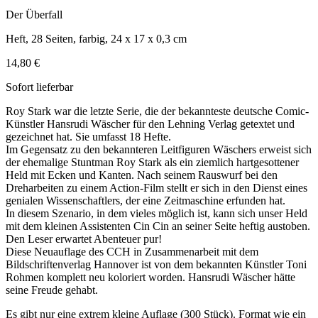
Der Überfall
Heft, 28 Seiten, farbig, 24 x 17 x 0,3 cm
14,80 €
Sofort lieferbar
Roy Stark war die letzte Serie, die der bekannteste deutsche Comic-
Künstler Hansrudi Wäscher für den Lehning Verlag getextet und
gezeichnet hat. Sie umfasst 18 Hefte.
Im Gegensatz zu den bekannteren Leitfiguren Wäschers erweist sich
der ehemalige Stuntman Roy Stark als ein ziemlich hartgesottener
Held mit Ecken und Kanten. Nach seinem Rauswurf bei den
Dreharbeiten zu einem Action-Film stellt er sich in den Dienst eines
genialen Wissenschaftlers, der eine Zeitmaschine erfunden hat.
In diesem Szenario, in dem vieles möglich ist, kann sich unser Held
mit dem kleinen Assistenten Cin Cin an seiner Seite heftig austoben.
Den Leser erwartet Abenteuer pur!
Diese Neuauflage des CCH in Zusammenarbeit mit dem
Bildschriftenverlag Hannover ist von dem bekannten Künstler Toni
Rohmen komplett neu koloriert worden. Hansrudi Wäscher hätte
seine Freude gehabt.
Es gibt nur eine extrem kleine Auflage (300 Stück). Format wie ein