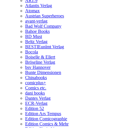
ART:9
Atlantis Verlag
Atomax
Austrian Superheroes
avant-verlag
Bad Wolf Company
Bahoe Books
BD Must
Beltz Verlag
BESTIEunlmt Verlag
Bocola
Boiselle & Ellert
Bröseline Verlag
bsv Hannover
Bunte Dimensionen
Chinabooks
comicplus+
Comics etc.
dani books
Dantes Verlag
ECR-Verlag
Edition 52
Edition Ars Tempus
Edition Comicographie
Edition Comics & Mehr