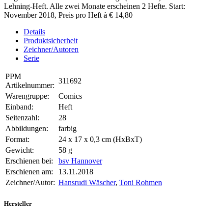
Lehning-Heft. Alle zwei Monate erscheinen 2 Hefte. Start:
November 2018, Preis pro Heft à € 14,80
Details
Produktsicherheit
Zeichner/Autoren
Serie
PPM
311692
Artikelnummer:
Warengruppe:
Comics
Einband:
Heft
Seitenzahl:
28
Abbildungen:
farbig
Format:
24 x 17 x 0,3 cm (HxBxT)
Gewicht:
58 g
Erschienen bei:
bsv Hannover
Erschienen am:
13.11.2018
Zeichner/Autor:
Hansrudi Wäscher
,
Toni Rohmen
Hersteller