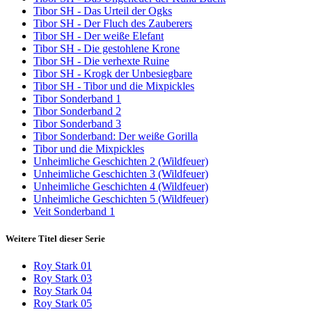
Tibor SH - Das Urteil der Ogks
Tibor SH - Der Fluch des Zauberers
Tibor SH - Der weiße Elefant
Tibor SH - Die gestohlene Krone
Tibor SH - Die verhexte Ruine
Tibor SH - Krogk der Unbesiegbare
Tibor SH - Tibor und die Mixpickles
Tibor Sonderband 1
Tibor Sonderband 2
Tibor Sonderband 3
Tibor Sonderband: Der weiße Gorilla
Tibor und die Mixpickles
Unheimliche Geschichten 2 (Wildfeuer)
Unheimliche Geschichten 3 (Wildfeuer)
Unheimliche Geschichten 4 (Wildfeuer)
Unheimliche Geschichten 5 (Wildfeuer)
Veit Sonderband 1
Weitere Titel dieser Serie
Roy Stark 01
Roy Stark 03
Roy Stark 04
Roy Stark 05