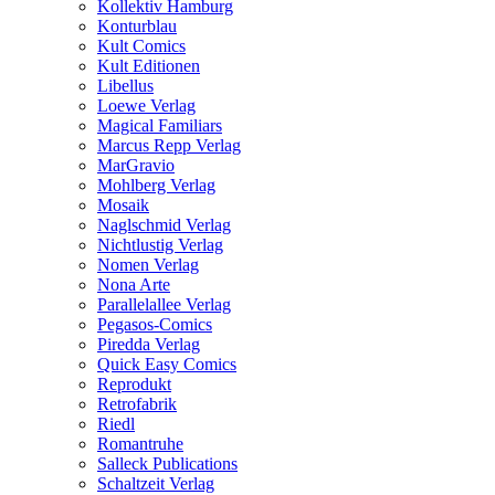
Kollektiv Hamburg
Konturblau
Kult Comics
Kult Editionen
Libellus
Loewe Verlag
Magical Familiars
Marcus Repp Verlag
MarGravio
Mohlberg Verlag
Mosaik
Naglschmid Verlag
Nichtlustig Verlag
Nomen Verlag
Nona Arte
Parallelallee Verlag
Pegasos-Comics
Piredda Verlag
Quick Easy Comics
Reprodukt
Retrofabrik
Riedl
Romantruhe
Salleck Publications
Schaltzeit Verlag