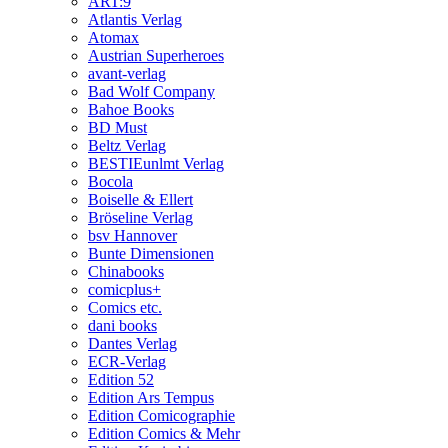
ART:9
Atlantis Verlag
Atomax
Austrian Superheroes
avant-verlag
Bad Wolf Company
Bahoe Books
BD Must
Beltz Verlag
BESTIEunlmt Verlag
Bocola
Boiselle & Ellert
Bröseline Verlag
bsv Hannover
Bunte Dimensionen
Chinabooks
comicplus+
Comics etc.
dani books
Dantes Verlag
ECR-Verlag
Edition 52
Edition Ars Tempus
Edition Comicographie
Edition Comics & Mehr