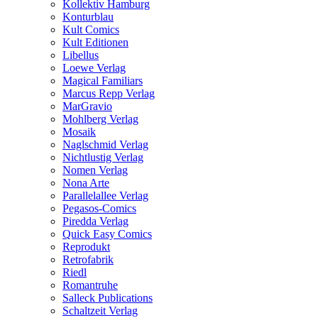
Kollektiv Hamburg
Konturblau
Kult Comics
Kult Editionen
Libellus
Loewe Verlag
Magical Familiars
Marcus Repp Verlag
MarGravio
Mohlberg Verlag
Mosaik
Naglschmid Verlag
Nichtlustig Verlag
Nomen Verlag
Nona Arte
Parallelallee Verlag
Pegasos-Comics
Piredda Verlag
Quick Easy Comics
Reprodukt
Retrofabrik
Riedl
Romantruhe
Salleck Publications
Schaltzeit Verlag