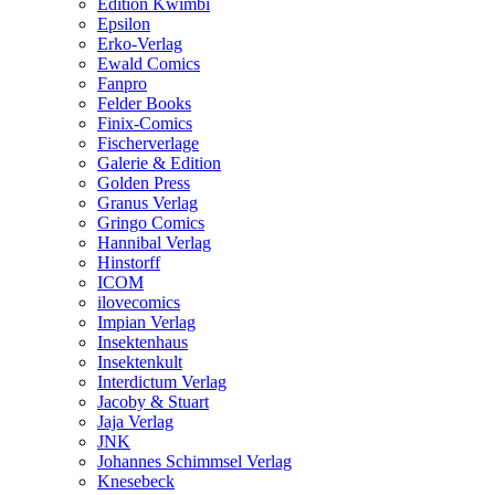
Edition Kwimbi
Epsilon
Erko-Verlag
Ewald Comics
Fanpro
Felder Books
Finix-Comics
Fischerverlage
Galerie & Edition
Golden Press
Granus Verlag
Gringo Comics
Hannibal Verlag
Hinstorff
ICOM
ilovecomics
Impian Verlag
Insektenhaus
Insektenkult
Interdictum Verlag
Jacoby & Stuart
Jaja Verlag
JNK
Johannes Schimmsel Verlag
Knesebeck