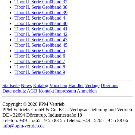
Tibor II. Serie Großband 37
Tibor II. Serie Großband 38
Tibor II. Serie Großband 39
Tibor II. Serie Großband 4
Tibor II. Serie Großband 40
Tibor II. Serie Großband 41
Tibor II. Serie Großband 42
Tibor II. Serie Großband 43
Tibor II. Serie Großband 45
Tibor II. Serie Großband 5
Tibor II. Serie Großband 6
Tibor II. Serie Großband 7
Tibor II. Serie Großband 8
Tibor II. Serie Großband 9
Startseite
News
Katalog
Vorschau
Händler
Verlage
Über uns
Datenschutz
AGB
Kontakt
Impressum
Anmelden
Copyright © 2026 PPM Vertrieb
PPM Vertriebs GmbH & Co. KG - Verlagsauslieferung und Vertrieb
DE - 32694 Dörentrup, Industriestraße 18
Telefon: +49 - 5265 - 9 55 88 55 Telefax: +49 - 5265 - 9 55 88 66
info@ppm-vertrieb.de