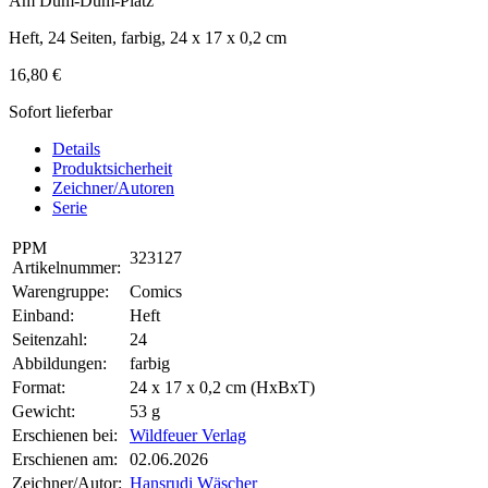
Am Dum-Dum-Platz
Heft, 24 Seiten, farbig, 24 x 17 x 0,2 cm
16,80 €
Sofort lieferbar
Details
Produktsicherheit
Zeichner/Autoren
Serie
PPM
323127
Artikelnummer:
Warengruppe:
Comics
Einband:
Heft
Seitenzahl:
24
Abbildungen:
farbig
Format:
24 x 17 x 0,2 cm (HxBxT)
Gewicht:
53 g
Erschienen bei:
Wildfeuer Verlag
Erschienen am:
02.06.2026
Zeichner/Autor:
Hansrudi Wäscher