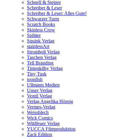
Schnell & Steiner
Schreiber & Leser
Schreiber & Leser: Alles Gute!
Schwarzer Turm
Scratch Books
Skinless Crow
Splitter
Squink Verlag
stainlessArt
Stromboli Verlag
Taschen Verlag
Tell Branding
Tintenkilby Verlag
Tiny Tusk
toonfish
Ullmann Medien
Unser Verlag
Ventil Verlag
Verlag Angelika Hörnig
Vermes-Verlag
Weissblech
Wick Comics
Wildfeuer Verlag
YUCCA Filmproduktion
Zack Edition