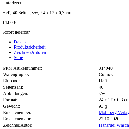
Unterlegen
Heft, 40 Seiten, s/w, 24 x 17 x 0,3 cm
14,80 €
Sofort lieferbar
Details
Produktsicherheit
Zeichner/Autoren
Serie
PPM Artikelnummer:
314040
Warengruppe:
Comics
Einband:
Heft
Seitenzahl:
40
Abbildungen:
s/w
Format:
24 x 17 x 0,3 
Gewicht:
93 g
Erschienen bei:
Mohlberg Verla
Erschienen am:
27.10.2020
Zeichner/Autor:
Hansrudi Wäsch