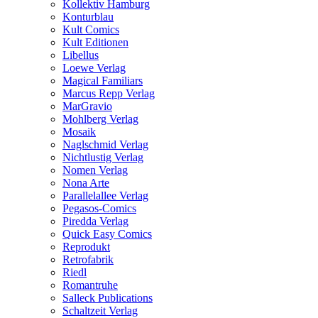
Kollektiv Hamburg
Konturblau
Kult Comics
Kult Editionen
Libellus
Loewe Verlag
Magical Familiars
Marcus Repp Verlag
MarGravio
Mohlberg Verlag
Mosaik
Naglschmid Verlag
Nichtlustig Verlag
Nomen Verlag
Nona Arte
Parallelallee Verlag
Pegasos-Comics
Piredda Verlag
Quick Easy Comics
Reprodukt
Retrofabrik
Riedl
Romantruhe
Salleck Publications
Schaltzeit Verlag