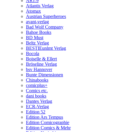
ART:9
Atlantis Verlag
Atomax
Austrian Superheroes
avant-verlag
Bad Wolf Company
Bahoe Books
BD Must
Beltz Verlag
BESTIEunlmt Verlag
Bocola
Boiselle & Ellert
Bröseline Verlag
bsv Hannover
Bunte Dimensionen
Chinabooks
comicplus+
Comics etc.
dani books
Dantes Verlag
ECR-Verlag
Edition 52
Edition Ars Tempus
Edition Comicographie
Edition Comics & Mehr