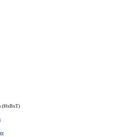
cm (HxBxT)
g
er