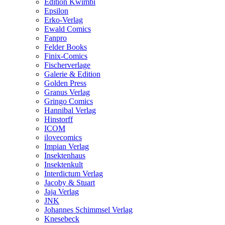
Edition Kwimbi
Epsilon
Erko-Verlag
Ewald Comics
Fanpro
Felder Books
Finix-Comics
Fischerverlage
Galerie & Edition
Golden Press
Granus Verlag
Gringo Comics
Hannibal Verlag
Hinstorff
ICOM
ilovecomics
Impian Verlag
Insektenhaus
Insektenkult
Interdictum Verlag
Jacoby & Stuart
Jaja Verlag
JNK
Johannes Schimmsel Verlag
Knesebeck