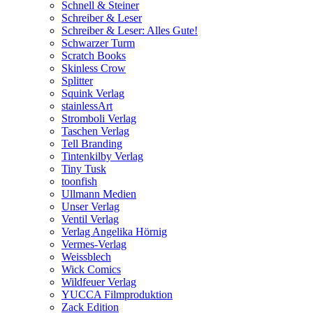
Schnell & Steiner
Schreiber & Leser
Schreiber & Leser: Alles Gute!
Schwarzer Turm
Scratch Books
Skinless Crow
Splitter
Squink Verlag
stainlessArt
Stromboli Verlag
Taschen Verlag
Tell Branding
Tintenkilby Verlag
Tiny Tusk
toonfish
Ullmann Medien
Unser Verlag
Ventil Verlag
Verlag Angelika Hörnig
Vermes-Verlag
Weissblech
Wick Comics
Wildfeuer Verlag
YUCCA Filmproduktion
Zack Edition