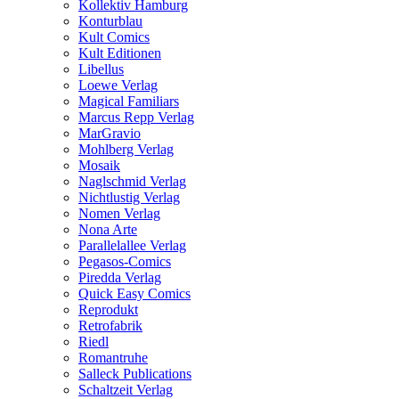
Kollektiv Hamburg
Konturblau
Kult Comics
Kult Editionen
Libellus
Loewe Verlag
Magical Familiars
Marcus Repp Verlag
MarGravio
Mohlberg Verlag
Mosaik
Naglschmid Verlag
Nichtlustig Verlag
Nomen Verlag
Nona Arte
Parallelallee Verlag
Pegasos-Comics
Piredda Verlag
Quick Easy Comics
Reprodukt
Retrofabrik
Riedl
Romantruhe
Salleck Publications
Schaltzeit Verlag