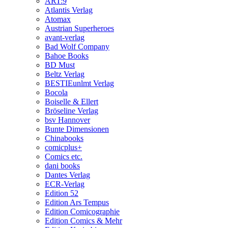
ART:9
Atlantis Verlag
Atomax
Austrian Superheroes
avant-verlag
Bad Wolf Company
Bahoe Books
BD Must
Beltz Verlag
BESTIEunlmt Verlag
Bocola
Boiselle & Ellert
Bröseline Verlag
bsv Hannover
Bunte Dimensionen
Chinabooks
comicplus+
Comics etc.
dani books
Dantes Verlag
ECR-Verlag
Edition 52
Edition Ars Tempus
Edition Comicographie
Edition Comics & Mehr