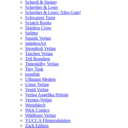
Schnell & Steiner
Schreiber & Leser
Schreiber & Leser: Alles Gute!
Schwarzer Turm
Scratch Books
Skinless Crow
Splitter
Squink Verlag
stainlessArt
Stromboli Verlag
Taschen Verlag
Tell Branding
Tintenkilby Verlag
Tiny Tusk
toonfish
Ullmann Medien
Unser Verlag
Ventil Verlag
Verlag Angelika Hörnig
Vermes-Verlag
Weissblech
Wick Comics
Wildfeuer Verlag
YUCCA Filmproduktion
Zack Edition