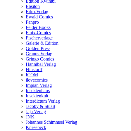
Edition Kwimbi
Epsilon
Erko-Verlag
Ewald Comics
Fanpro
Felder Books
Finix-Comics
Fischerverlage
Galerie & Edition
Golden Press
Granus Verlag
Gringo Comics
Hannibal Verlag
Hinstorff
ICOM
ilovecomics
Impian Verlag
Insektenhaus
Insektenkult
Interdictum Verlag
Jacoby & Stuart
Jaja Verlag
JNK
Johannes Schimmsel Verlag
Knesebeck