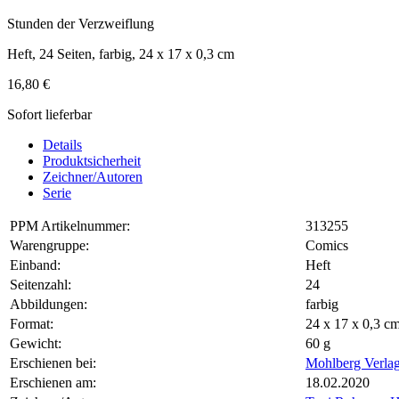
Stunden der Verzweiflung
Heft, 24 Seiten, farbig, 24 x 17 x 0,3 cm
16,80 €
Sofort lieferbar
Details
Produktsicherheit
Zeichner/Autoren
Serie
PPM Artikelnummer:
313255
Warengruppe:
Comics
Einband:
Heft
Seitenzahl:
24
Abbildungen:
farbig
Format:
24 x 17 x 0,3 
Gewicht:
60 g
Erschienen bei:
Mohlberg Verla
Erschienen am:
18.02.2020