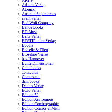
ART:9
Atlantis Verlag
Atomax
Austrian Superheroes
avant-verlag
Bad Wolf Company
Bahoe Books
BD Must
Beltz Verlag
BESTIEunlmt Verlag
Bocola
Boiselle & Ellert
Bröseline Verlag
bsv Hannover
Bunte Dimensionen
Chinabooks
comicplus+
Comics etc.
dani books
Dantes Verlag
ECR-Verlag
Edition 52
Edition Ars Tempus
Edition Comicographie
Edition Comics & Mehr