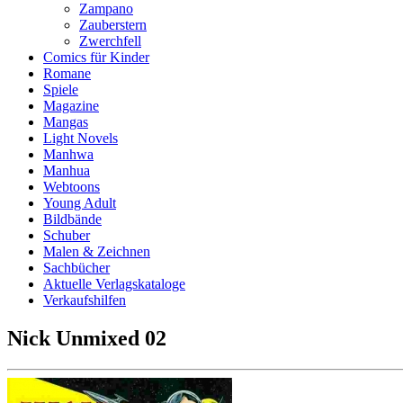
Zampano
Zauberstern
Zwerchfell
Comics für Kinder
Romane
Spiele
Magazine
Mangas
Light Novels
Manhwa
Manhua
Webtoons
Young Adult
Bildbände
Schuber
Malen & Zeichnen
Sachbücher
Aktuelle Verlagskataloge
Verkaufshilfen
Nick Unmixed 02