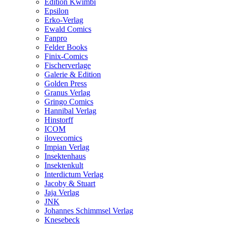
Edition Kwimbi
Epsilon
Erko-Verlag
Ewald Comics
Fanpro
Felder Books
Finix-Comics
Fischerverlage
Galerie & Edition
Golden Press
Granus Verlag
Gringo Comics
Hannibal Verlag
Hinstorff
ICOM
ilovecomics
Impian Verlag
Insektenhaus
Insektenkult
Interdictum Verlag
Jacoby & Stuart
Jaja Verlag
JNK
Johannes Schimmsel Verlag
Knesebeck