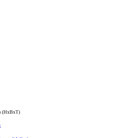
cm (HxBxT)
g