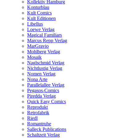
Kollektiv Hamburg
Konturblau
Kult Comics
Kult Editionen
Libellus
Loewe Verlag
Magical Familiars
Marcus Repp Verlag
MarGravio
Mohlberg Verlag
Mosaik
Naglschmid Verlag
Nichtlustig Verlag
Nomen Verlag
Nona Arte
Parallelallee Verlag
Pegasos-Comics
Piredda Verlag
Quick Easy Comics
Reprodukt
Retrofabrik
Riedl
Romantruhe
Salleck Publications
Schaltzeit Verlag