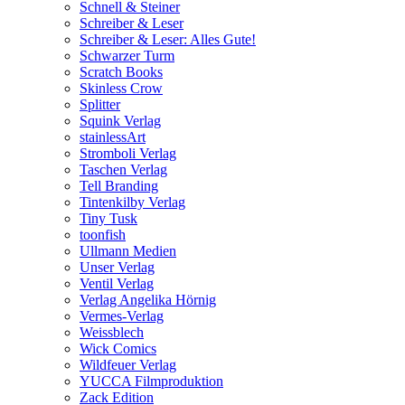
Schnell & Steiner
Schreiber & Leser
Schreiber & Leser: Alles Gute!
Schwarzer Turm
Scratch Books
Skinless Crow
Splitter
Squink Verlag
stainlessArt
Stromboli Verlag
Taschen Verlag
Tell Branding
Tintenkilby Verlag
Tiny Tusk
toonfish
Ullmann Medien
Unser Verlag
Ventil Verlag
Verlag Angelika Hörnig
Vermes-Verlag
Weissblech
Wick Comics
Wildfeuer Verlag
YUCCA Filmproduktion
Zack Edition