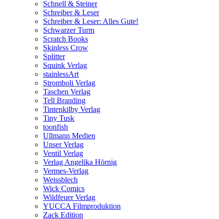
Schnell & Steiner
Schreiber & Leser
Schreiber & Leser: Alles Gute!
Schwarzer Turm
Scratch Books
Skinless Crow
Splitter
Squink Verlag
stainlessArt
Stromboli Verlag
Taschen Verlag
Tell Branding
Tintenkilby Verlag
Tiny Tusk
toonfish
Ullmann Medien
Unser Verlag
Ventil Verlag
Verlag Angelika Hörnig
Vermes-Verlag
Weissblech
Wick Comics
Wildfeuer Verlag
YUCCA Filmproduktion
Zack Edition