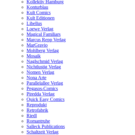
Kollektiv Hamburg
Konturblau
Kult Comics
Kult Editionen
Libellus
Loewe Verlag
Magical Familiars
Marcus Repp Verlag
MarGravio
Mohlberg Verlag
Mosaik
Naglschmid Verlag
Nichtlustig Verlag
Nomen Verlag
Nona Arte
Parallelallee Verlag
Pegasos-Comics
Piredda Verlag
Quick Easy Comics
Reprodukt
Retrofabrik
Riedl
Romantruhe
Salleck Publications
Schaltzeit Verlag