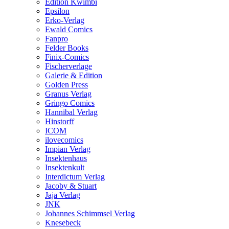
Edition Kwimbi
Epsilon
Erko-Verlag
Ewald Comics
Fanpro
Felder Books
Finix-Comics
Fischerverlage
Galerie & Edition
Golden Press
Granus Verlag
Gringo Comics
Hannibal Verlag
Hinstorff
ICOM
ilovecomics
Impian Verlag
Insektenhaus
Insektenkult
Interdictum Verlag
Jacoby & Stuart
Jaja Verlag
JNK
Johannes Schimmsel Verlag
Knesebeck