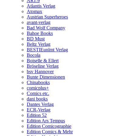
ART:9
Atlantis Verlag
Atomax
Austrian Superheroes
avant-verlag
Bad Wolf Company
Bahoe Books
BD Must
Beltz Verlag
BESTIEunlmt Verlag
Bocola
Boiselle & Ellert
Bröseline Verlag
bsv Hannover
Bunte Dimensionen
Chinabooks
comicplus+
Comics etc.
dani books
Dantes Verlag
ECR-Verlag
Edition 52
Edition Ars Tempus
Edition Comicographie
Edition Comics & Mehr