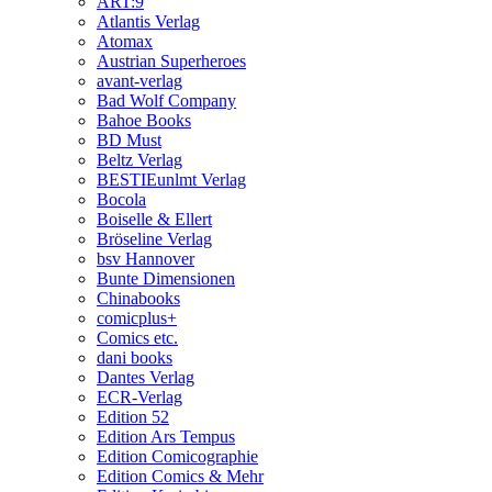
ART:9
Atlantis Verlag
Atomax
Austrian Superheroes
avant-verlag
Bad Wolf Company
Bahoe Books
BD Must
Beltz Verlag
BESTIEunlmt Verlag
Bocola
Boiselle & Ellert
Bröseline Verlag
bsv Hannover
Bunte Dimensionen
Chinabooks
comicplus+
Comics etc.
dani books
Dantes Verlag
ECR-Verlag
Edition 52
Edition Ars Tempus
Edition Comicographie
Edition Comics & Mehr