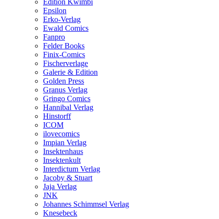
Edition Kwimbi
Epsilon
Erko-Verlag
Ewald Comics
Fanpro
Felder Books
Finix-Comics
Fischerverlage
Galerie & Edition
Golden Press
Granus Verlag
Gringo Comics
Hannibal Verlag
Hinstorff
ICOM
ilovecomics
Impian Verlag
Insektenhaus
Insektenkult
Interdictum Verlag
Jacoby & Stuart
Jaja Verlag
JNK
Johannes Schimmsel Verlag
Knesebeck