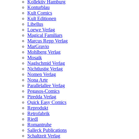
Kollektiv Hamburg
Konturblau
Kult Comics
Kult Editionen
Libellus
Loewe Verlag
Magical Familiars
Marcus Repp Verlag
MarGravio
Mohlberg Verlag
Mosaik
Naglschmid Verlag
Nichtlustig Verlag
Nomen Verlag
Nona Arte
Parallelallee Verlag
Pegasos-Comics
Piredda Verlag
Quick Easy Comics
Reprodukt
Retrofabrik
Riedl
Romantruhe
Salleck Publications
Schaltzeit Verlag