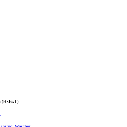
cm (HxBxT)
g
ansrudi Wäscher