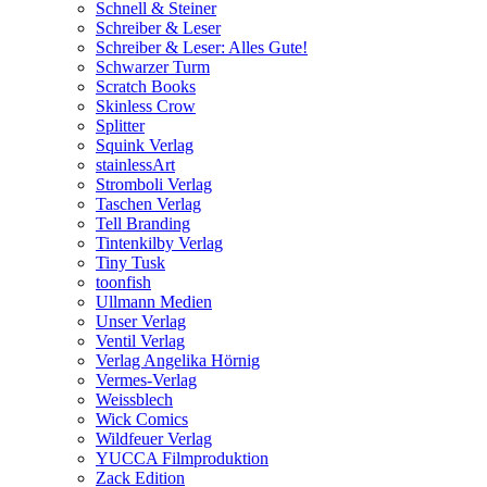
Schnell & Steiner
Schreiber & Leser
Schreiber & Leser: Alles Gute!
Schwarzer Turm
Scratch Books
Skinless Crow
Splitter
Squink Verlag
stainlessArt
Stromboli Verlag
Taschen Verlag
Tell Branding
Tintenkilby Verlag
Tiny Tusk
toonfish
Ullmann Medien
Unser Verlag
Ventil Verlag
Verlag Angelika Hörnig
Vermes-Verlag
Weissblech
Wick Comics
Wildfeuer Verlag
YUCCA Filmproduktion
Zack Edition