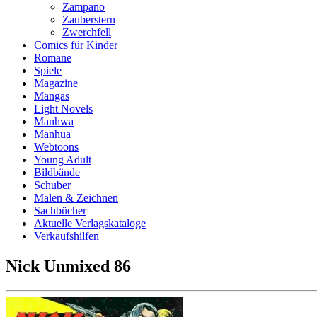
Zampano
Zauberstern
Zwerchfell
Comics für Kinder
Romane
Spiele
Magazine
Mangas
Light Novels
Manhwa
Manhua
Webtoons
Young Adult
Bildbände
Schuber
Malen & Zeichnen
Sachbücher
Aktuelle Verlagskataloge
Verkaufshilfen
Nick Unmixed 86