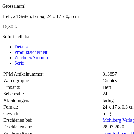
Grossalarm!
Heft, 24 Seiten, farbig, 24 x 17 x 0,3 cm
16,80 €
Sofort lieferbar
Details
Produktsicherheit
Zeichner/Autoren
Serie
PPM Artikelnummer:
313857
Warengruppe:
Comics
Einband:
Heft
Seitenzahl:
24
Abbildungen:
farbig
Format:
24 x 17 x 0,3 
Gewicht:
61 g
Erschienen bei:
Mohlberg Verla
Erschienen am:
28.07.2020
Zeichner/Autor:
Toni Rohmen
,
H