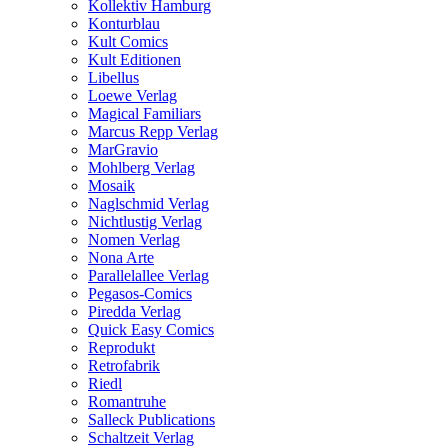
Kollektiv Hamburg
Konturblau
Kult Comics
Kult Editionen
Libellus
Loewe Verlag
Magical Familiars
Marcus Repp Verlag
MarGravio
Mohlberg Verlag
Mosaik
Naglschmid Verlag
Nichtlustig Verlag
Nomen Verlag
Nona Arte
Parallelallee Verlag
Pegasos-Comics
Piredda Verlag
Quick Easy Comics
Reprodukt
Retrofabrik
Riedl
Romantruhe
Salleck Publications
Schaltzeit Verlag