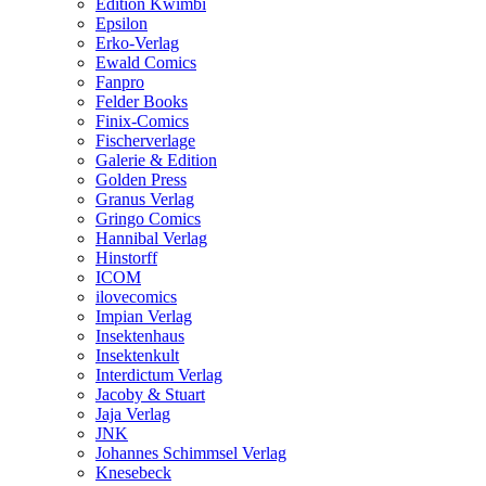
Edition Kwimbi
Epsilon
Erko-Verlag
Ewald Comics
Fanpro
Felder Books
Finix-Comics
Fischerverlage
Galerie & Edition
Golden Press
Granus Verlag
Gringo Comics
Hannibal Verlag
Hinstorff
ICOM
ilovecomics
Impian Verlag
Insektenhaus
Insektenkult
Interdictum Verlag
Jacoby & Stuart
Jaja Verlag
JNK
Johannes Schimmsel Verlag
Knesebeck