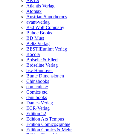
ART:9
Atlantis Verlag
Atomax
Austrian Superheroes
avant-verlag
Bad Wolf Company
Bahoe Books
BD Must
Beltz Verlag
BESTIEunlmt Verlag
Bocola
Boiselle & Ellert
Bröseline Verlag
bsv Hannover
Bunte Dimensionen
Chinabooks
comicplus+
Comics etc.
dani books
Dantes Verlag
ECR-Verlag
Edition 52
Edition Ars Tempus
Edition Comicographie
Edition Comics & Mehr