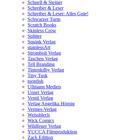
Schnell & Steiner
Schreiber & Leser
Schreiber & Leser: Alles Gute!
Schwarzer Turm
Scratch Books
Skinless Crow
Splitter
Squink Verlag
stainlessArt
Stromboli Verlag
Taschen Verlag
Tell Branding
Tintenkilby Verlag
Tiny Tusk
toonfish
Ullmann Medien
Unser Verlag
Ventil Verlag
Verlag Angelika Hörnig
Vermes-Verlag
Weissblech
Wick Comics
Wildfeuer Verlag
YUCCA Filmproduktion
Zack Edition