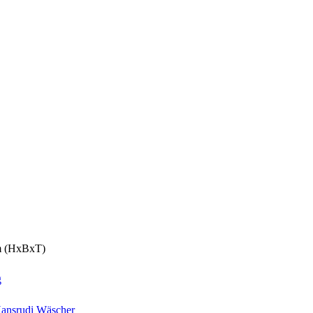
cm (HxBxT)
g
ansrudi Wäscher