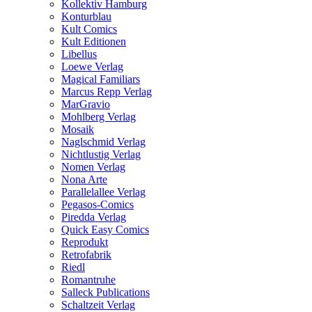
Kollektiv Hamburg
Konturblau
Kult Comics
Kult Editionen
Libellus
Loewe Verlag
Magical Familiars
Marcus Repp Verlag
MarGravio
Mohlberg Verlag
Mosaik
Naglschmid Verlag
Nichtlustig Verlag
Nomen Verlag
Nona Arte
Parallelallee Verlag
Pegasos-Comics
Piredda Verlag
Quick Easy Comics
Reprodukt
Retrofabrik
Riedl
Romantruhe
Salleck Publications
Schaltzeit Verlag