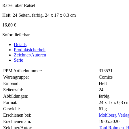
Rätsel über Rätsel
Heft, 24 Seiten, farbig, 24 x 17 x 0,3 cm
16,80 €
Sofort lieferbar
Details
Produktsicherheit
Zeichner/Autoren
Serie
PPM Artikelnummer:
313531
Warengruppe:
Comics
Einband:
Heft
Seitenzahl:
24
Abbildungen:
farbig
Format:
24 x 17 x 0,3 
Gewicht:
61 g
Erschienen bei:
Mohlberg Verla
Erschienen am:
19.05.2020
Zeichner/Autor:
Toni Rohmen
,
H