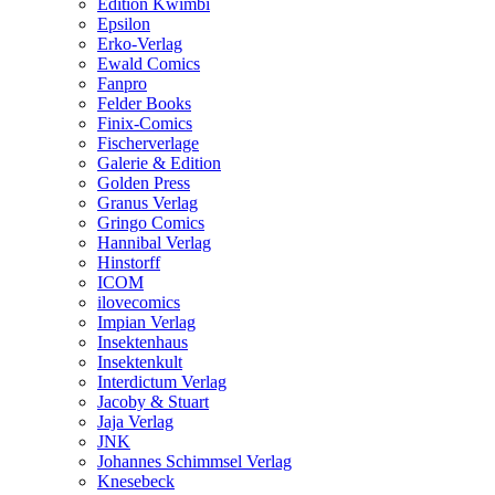
Edition Kwimbi
Epsilon
Erko-Verlag
Ewald Comics
Fanpro
Felder Books
Finix-Comics
Fischerverlage
Galerie & Edition
Golden Press
Granus Verlag
Gringo Comics
Hannibal Verlag
Hinstorff
ICOM
ilovecomics
Impian Verlag
Insektenhaus
Insektenkult
Interdictum Verlag
Jacoby & Stuart
Jaja Verlag
JNK
Johannes Schimmsel Verlag
Knesebeck