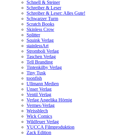
Schnell & Steiner
Schreiber & Leser
Schreiber & Leser: Alles Gute!
Schwarzer Turm
Scratch Books
Skinless Crow
Splitter
Squink Verlag
stainlessArt
Stromboli Verlag
Taschen Verlag
Tell Branding
Tintenkilby Verlag
Tiny Tusk
toonfish
Ullmann Medien
Unser Verlag
Ventil Verlag
Verlag Angelika Hörnig
Vermes-Verlag
Weissblech
Wick Comics
Wildfeuer Verlag
YUCCA Filmproduktion
Zack Edition