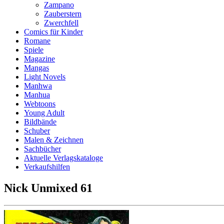
Zampano
Zauberstern
Zwerchfell
Comics für Kinder
Romane
Spiele
Magazine
Mangas
Light Novels
Manhwa
Manhua
Webtoons
Young Adult
Bildbände
Schuber
Malen & Zeichnen
Sachbücher
Aktuelle Verlagskataloge
Verkaufshilfen
Nick Unmixed 61