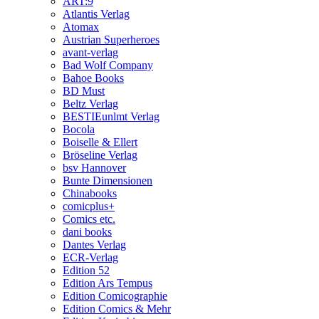
ART:9
Atlantis Verlag
Atomax
Austrian Superheroes
avant-verlag
Bad Wolf Company
Bahoe Books
BD Must
Beltz Verlag
BESTIEunlmt Verlag
Bocola
Boiselle & Ellert
Bröseline Verlag
bsv Hannover
Bunte Dimensionen
Chinabooks
comicplus+
Comics etc.
dani books
Dantes Verlag
ECR-Verlag
Edition 52
Edition Ars Tempus
Edition Comicographie
Edition Comics & Mehr