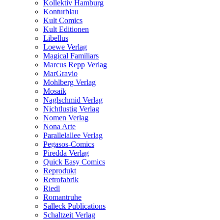
Kollektiv Hamburg
Konturblau
Kult Comics
Kult Editionen
Libellus
Loewe Verlag
Magical Familiars
Marcus Repp Verlag
MarGravio
Mohlberg Verlag
Mosaik
Naglschmid Verlag
Nichtlustig Verlag
Nomen Verlag
Nona Arte
Parallelallee Verlag
Pegasos-Comics
Piredda Verlag
Quick Easy Comics
Reprodukt
Retrofabrik
Riedl
Romantruhe
Salleck Publications
Schaltzeit Verlag