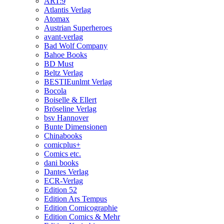
ART:9
Atlantis Verlag
Atomax
Austrian Superheroes
avant-verlag
Bad Wolf Company
Bahoe Books
BD Must
Beltz Verlag
BESTIEunlmt Verlag
Bocola
Boiselle & Ellert
Bröseline Verlag
bsv Hannover
Bunte Dimensionen
Chinabooks
comicplus+
Comics etc.
dani books
Dantes Verlag
ECR-Verlag
Edition 52
Edition Ars Tempus
Edition Comicographie
Edition Comics & Mehr