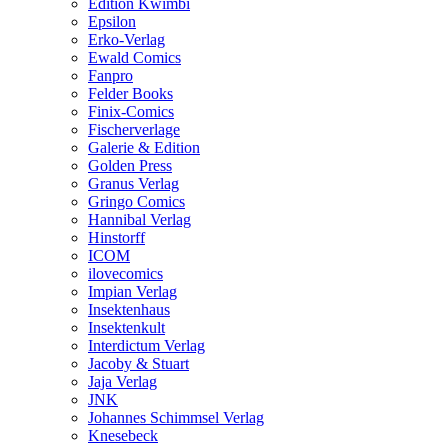
Edition Kwimbi
Epsilon
Erko-Verlag
Ewald Comics
Fanpro
Felder Books
Finix-Comics
Fischerverlage
Galerie & Edition
Golden Press
Granus Verlag
Gringo Comics
Hannibal Verlag
Hinstorff
ICOM
ilovecomics
Impian Verlag
Insektenhaus
Insektenkult
Interdictum Verlag
Jacoby & Stuart
Jaja Verlag
JNK
Johannes Schimmsel Verlag
Knesebeck