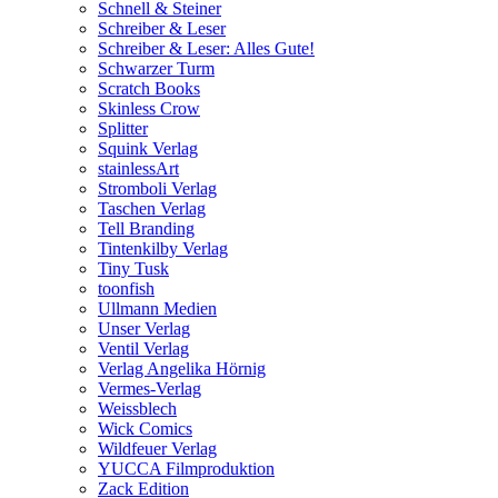
Schnell & Steiner
Schreiber & Leser
Schreiber & Leser: Alles Gute!
Schwarzer Turm
Scratch Books
Skinless Crow
Splitter
Squink Verlag
stainlessArt
Stromboli Verlag
Taschen Verlag
Tell Branding
Tintenkilby Verlag
Tiny Tusk
toonfish
Ullmann Medien
Unser Verlag
Ventil Verlag
Verlag Angelika Hörnig
Vermes-Verlag
Weissblech
Wick Comics
Wildfeuer Verlag
YUCCA Filmproduktion
Zack Edition