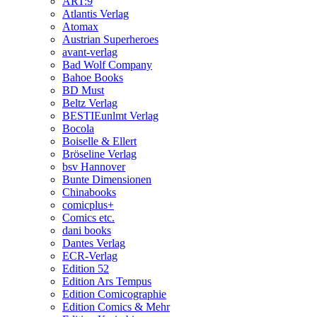
ART:9
Atlantis Verlag
Atomax
Austrian Superheroes
avant-verlag
Bad Wolf Company
Bahoe Books
BD Must
Beltz Verlag
BESTIEunlmt Verlag
Bocola
Boiselle & Ellert
Bröseline Verlag
bsv Hannover
Bunte Dimensionen
Chinabooks
comicplus+
Comics etc.
dani books
Dantes Verlag
ECR-Verlag
Edition 52
Edition Ars Tempus
Edition Comicographie
Edition Comics & Mehr