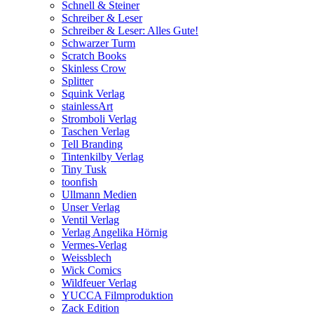
Schnell & Steiner
Schreiber & Leser
Schreiber & Leser: Alles Gute!
Schwarzer Turm
Scratch Books
Skinless Crow
Splitter
Squink Verlag
stainlessArt
Stromboli Verlag
Taschen Verlag
Tell Branding
Tintenkilby Verlag
Tiny Tusk
toonfish
Ullmann Medien
Unser Verlag
Ventil Verlag
Verlag Angelika Hörnig
Vermes-Verlag
Weissblech
Wick Comics
Wildfeuer Verlag
YUCCA Filmproduktion
Zack Edition