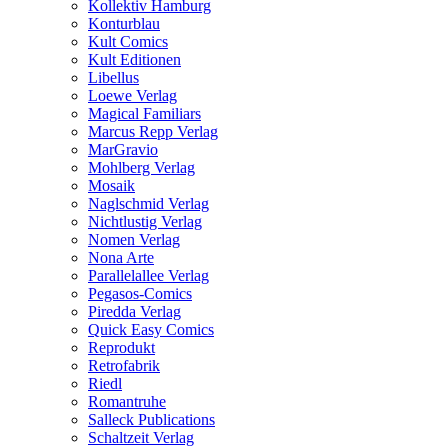
Kollektiv Hamburg
Konturblau
Kult Comics
Kult Editionen
Libellus
Loewe Verlag
Magical Familiars
Marcus Repp Verlag
MarGravio
Mohlberg Verlag
Mosaik
Naglschmid Verlag
Nichtlustig Verlag
Nomen Verlag
Nona Arte
Parallelallee Verlag
Pegasos-Comics
Piredda Verlag
Quick Easy Comics
Reprodukt
Retrofabrik
Riedl
Romantruhe
Salleck Publications
Schaltzeit Verlag