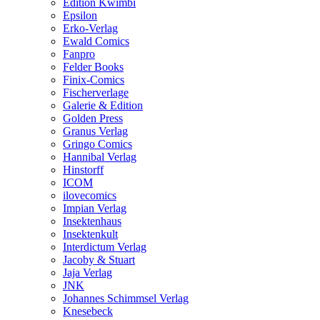
Edition Kwimbi
Epsilon
Erko-Verlag
Ewald Comics
Fanpro
Felder Books
Finix-Comics
Fischerverlage
Galerie & Edition
Golden Press
Granus Verlag
Gringo Comics
Hannibal Verlag
Hinstorff
ICOM
ilovecomics
Impian Verlag
Insektenhaus
Insektenkult
Interdictum Verlag
Jacoby & Stuart
Jaja Verlag
JNK
Johannes Schimmsel Verlag
Knesebeck